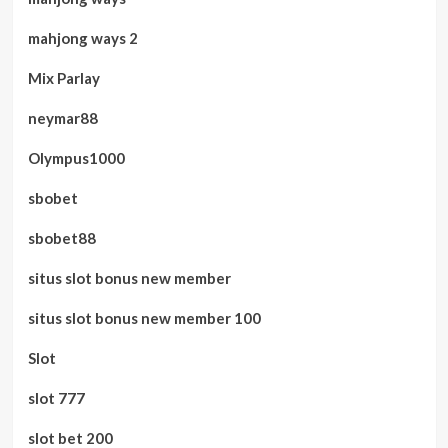
mahjong ways 2
Mix Parlay
neymar88
Olympus1000
sbobet
sbobet88
situs slot bonus new member
situs slot bonus new member 100
Slot
slot 777
slot bet 200