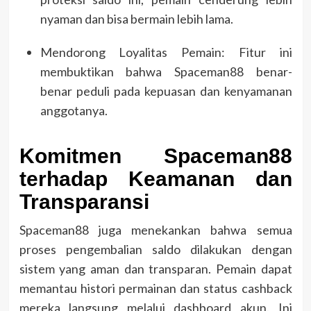
nyaman dan bisa bermain lebih lama.
Mendorong Loyalitas Pemain: Fitur ini
membuktikan bahwa Spaceman88 benar-
benar peduli pada kepuasan dan kenyamanan
anggotanya.
Komitmen Spaceman88
terhadap Keamanan dan
Transparansi
Spaceman88 juga menekankan bahwa semua
proses pengembalian saldo dilakukan dengan
sistem yang aman dan transparan. Pemain dapat
memantau histori permainan dan status cashback
mereka langsung melalui dashboard akun. Ini