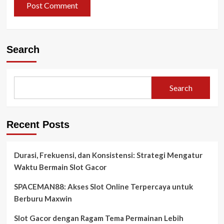
Search
Search
Recent Posts
Durasi, Frekuensi, dan Konsistensi: Strategi Mengatur
Waktu Bermain Slot Gacor
SPACEMAN88: Akses Slot Online Terpercaya untuk
Berburu Maxwin
Slot Gacor dengan Ragam Tema Permainan Lebih