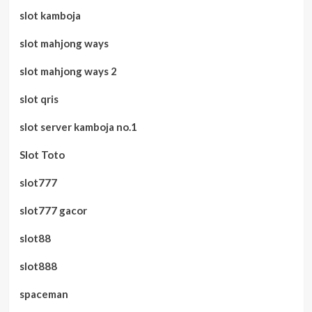
slot kamboja
slot mahjong ways
slot mahjong ways 2
slot qris
slot server kamboja no.1
Slot Toto
slot777
slot777 gacor
slot88
slot888
spaceman