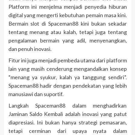
Platform ini menjelma menjadi penyedia hiburan
digital yang mengerti kebutuhan pemain masa kini.
Bermain slot di Spaceman88 kini bukan sekadar
tentang menang atau kalah, tetapi juga tentang
pengalaman bermain yang adil, menyenangkan,
dan penuh inovasi.
Fitur ini juga menjadi pembeda utama dari platform
lain yang masih cenderung mengandalkan konsep
“menang ya syukur, kalah ya tanggung sendiri”.
Spaceman88 hadir dengan pendekatan yang lebih
manusiawi dan suportif.
Langkah Spaceman88 dalam menghadirkan
Jaminan Saldo Kembali adalah inovasi yang patut
diapresiasi. Ini bukan hanya strategi pemasaran,
tetapi cerminan dari upaya nyata dalam