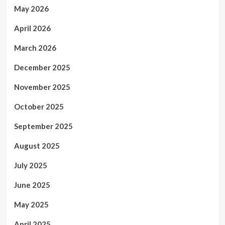
May 2026
April 2026
March 2026
December 2025
November 2025
October 2025
September 2025
August 2025
July 2025
June 2025
May 2025
April 2025