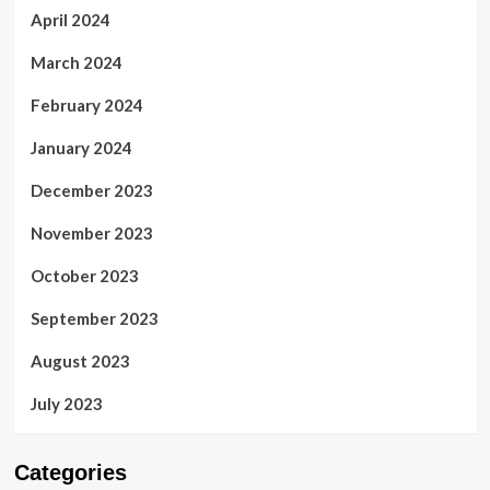
April 2024
March 2024
February 2024
January 2024
December 2023
November 2023
October 2023
September 2023
August 2023
July 2023
Categories