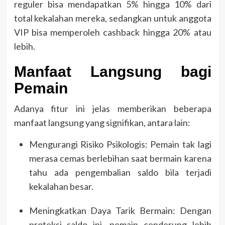
reguler bisa mendapatkan 5% hingga 10% dari
total kekalahan mereka, sedangkan untuk anggota
VIP bisa memperoleh cashback hingga 20% atau
lebih.
Manfaat Langsung bagi
Pemain
Adanya fitur ini jelas memberikan beberapa
manfaat langsung yang signifikan, antara lain:
Mengurangi Risiko Psikologis: Pemain tak lagi
merasa cemas berlebihan saat bermain karena
tahu ada pengembalian saldo bila terjadi
kekalahan besar.
Meningkatkan Daya Tarik Bermain: Dengan
proteksi saldo ini, pemain cenderung lebih