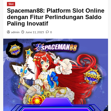
Slot
Spaceman88: Platform Slot Online
dengan Fitur Perlindungan Saldo
Paling Inovatif
admin
June 11, 2025
0