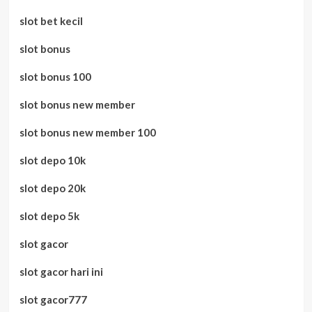
slot bet kecil
slot bonus
slot bonus 100
slot bonus new member
slot bonus new member 100
slot depo 10k
slot depo 20k
slot depo 5k
slot gacor
slot gacor hari ini
slot gacor777