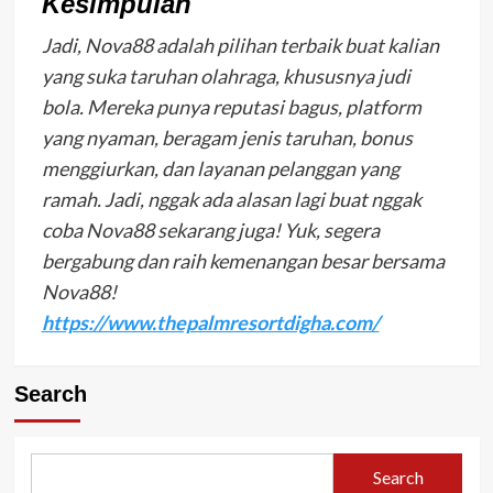
Kesimpulan
Jadi, Nova88 adalah pilihan terbaik buat kalian
yang suka taruhan olahraga, khususnya judi
bola. Mereka punya reputasi bagus, platform
yang nyaman, beragam jenis taruhan, bonus
menggiurkan, dan layanan pelanggan yang
ramah. Jadi, nggak ada alasan lagi buat nggak
coba Nova88 sekarang juga! Yuk, segera
bergabung dan raih kemenangan besar bersama
Nova88!
https://www.thepalmresortdigha.com/
Search
Search