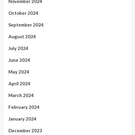
November 2024
October 2024
September 2024
August 2024
July 2024
June 2024
May 2024
April 2024
March 2024
February 2024
January 2024
December 2023