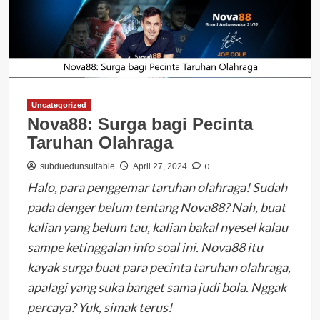
Uncategorized
Nova88: Surga bagi Pecinta
Taruhan Olahraga
0
subduedunsuitable
April 27, 2024
Halo, para penggemar taruhan olahraga! Sudah
pada denger belum tentang Nova88? Nah, buat
kalian yang belum tau, kalian bakal nyesel kalau
sampe ketinggalan info soal ini. Nova88 itu
kayak surga buat para pecinta taruhan olahraga,
apalagi yang suka banget sama judi bola. Nggak
percaya? Yuk, simak terus!