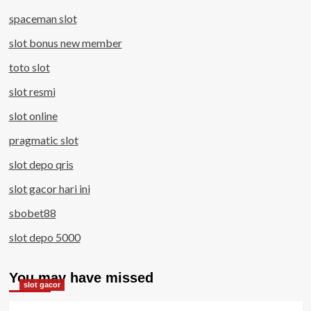
spaceman slot
slot bonus new member
toto slot
slot resmi
slot online
pragmatic slot
slot depo qris
slot gacor hari ini
sbobet88
slot depo 5000
You may have missed
slot gacor