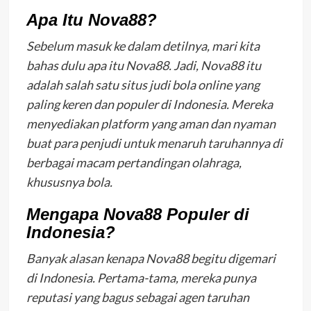
Apa Itu Nova88?
Sebelum masuk ke dalam detilnya, mari kita
bahas dulu apa itu Nova88. Jadi, Nova88 itu
adalah salah satu situs judi bola online yang
paling keren dan populer di Indonesia. Mereka
menyediakan platform yang aman dan nyaman
buat para penjudi untuk menaruh taruhannya di
berbagai macam pertandingan olahraga,
khususnya bola.
Mengapa Nova88 Populer di
Indonesia?
Banyak alasan kenapa Nova88 begitu digemari
di Indonesia. Pertama-tama, mereka punya
reputasi yang bagus sebagai agen taruhan