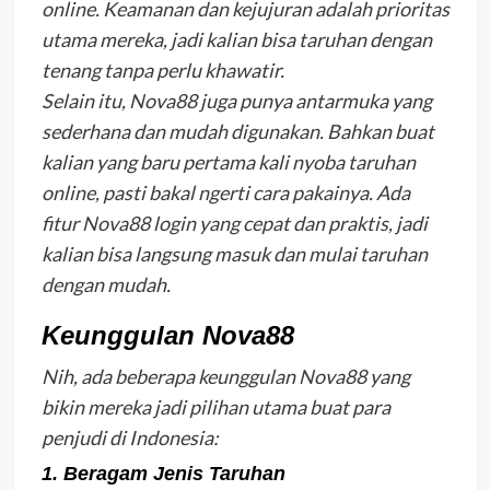
online. Keamanan dan kejujuran adalah prioritas
utama mereka, jadi kalian bisa taruhan dengan
tenang tanpa perlu khawatir.
Selain itu, Nova88 juga punya antarmuka yang
sederhana dan mudah digunakan. Bahkan buat
kalian yang baru pertama kali nyoba taruhan
online, pasti bakal ngerti cara pakainya. Ada
fitur Nova88 login yang cepat dan praktis, jadi
kalian bisa langsung masuk dan mulai taruhan
dengan mudah.
Keunggulan Nova88
Nih, ada beberapa keunggulan Nova88 yang
bikin mereka jadi pilihan utama buat para
penjudi di Indonesia:
1. Beragam Jenis Taruhan