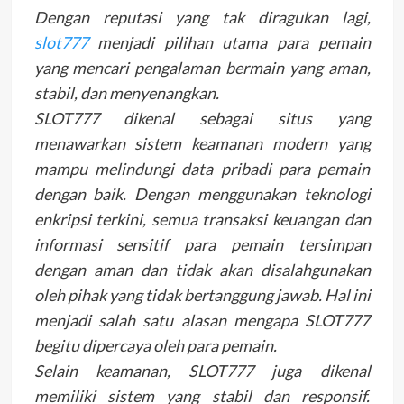
Dengan reputasi yang tak diragukan lagi,
slot777
menjadi pilihan utama para pemain
yang mencari pengalaman bermain yang aman,
stabil, dan menyenangkan.
SLOT777 dikenal sebagai situs yang
menawarkan sistem keamanan modern yang
mampu melindungi data pribadi para pemain
dengan baik. Dengan menggunakan teknologi
enkripsi terkini, semua transaksi keuangan dan
informasi sensitif para pemain tersimpan
dengan aman dan tidak akan disalahgunakan
oleh pihak yang tidak bertanggung jawab. Hal ini
menjadi salah satu alasan mengapa SLOT777
begitu dipercaya oleh para pemain.
Selain keamanan, SLOT777 juga dikenal
memiliki sistem yang stabil dan responsif.