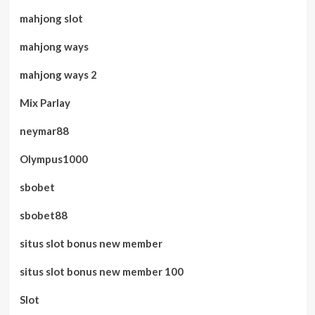
mahjong slot
mahjong ways
mahjong ways 2
Mix Parlay
neymar88
Olympus1000
sbobet
sbobet88
situs slot bonus new member
situs slot bonus new member 100
Slot