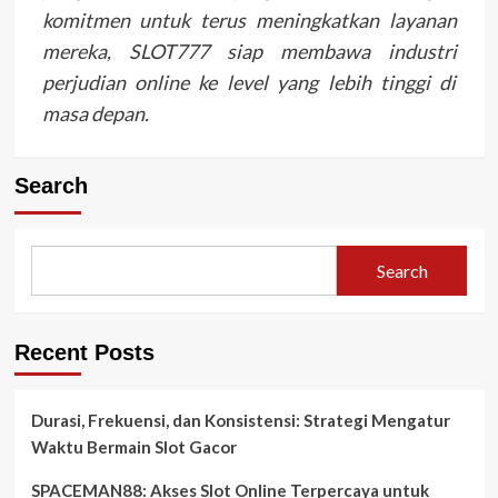
komitmen untuk terus meningkatkan layanan
mereka, SLOT777 siap membawa industri
perjudian online ke level yang lebih tinggi di
masa depan.
Search
Search
Recent Posts
Durasi, Frekuensi, dan Konsistensi: Strategi Mengatur
Waktu Bermain Slot Gacor
SPACEMAN88: Akses Slot Online Terpercaya untuk