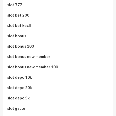
slot 777
slot bet 200
slot bet kecil
slot bonus
slot bonus 100
slot bonus new member
slot bonus new member 100
slot depo 10k
slot depo 20k
slot depo 5k
slot gacor