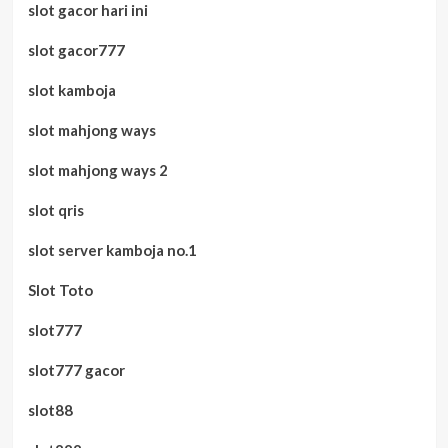
slot gacor hari ini
slot gacor777
slot kamboja
slot mahjong ways
slot mahjong ways 2
slot qris
slot server kamboja no.1
Slot Toto
slot777
slot777 gacor
slot88