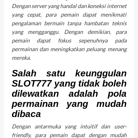
Dengan server yang handal dan koneksi internet
yang cepat, para pemain dapat menikmati
pengalaman bermain tanpa hambatan teknis
yang mengganggu. Dengan demikian, para
pemain dapat fokus sepenuhnya pada
permainan dan meningkatkan peluang menang
mereka.
Salah satu keunggulan
SLOT777 yang tidak boleh
dilewatkan adalah pola
permainan yang mudah
dibaca
Dengan antarmuka yang intuitif dan user-
friendly, para pemain dapat dengan mudah