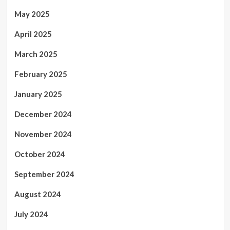
May 2025
April 2025
March 2025
February 2025
January 2025
December 2024
November 2024
October 2024
September 2024
August 2024
July 2024