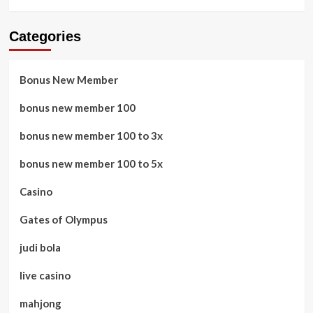
Categories
Bonus New Member
bonus new member 100
bonus new member 100 to 3x
bonus new member 100 to 5x
Casino
Gates of Olympus
judi bola
live casino
mahjong