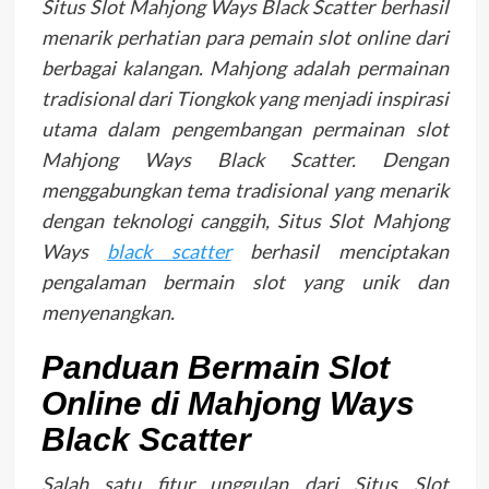
Situs Slot Mahjong Ways Black Scatter berhasil
menarik perhatian para pemain slot online dari
berbagai kalangan. Mahjong adalah permainan
tradisional dari Tiongkok yang menjadi inspirasi
utama dalam pengembangan permainan slot
Mahjong Ways Black Scatter. Dengan
menggabungkan tema tradisional yang menarik
dengan teknologi canggih, Situs Slot Mahjong
Ways
black scatter
berhasil menciptakan
pengalaman bermain slot yang unik dan
menyenangkan.
Panduan Bermain Slot
Online di Mahjong Ways
Black Scatter
Salah satu fitur unggulan dari Situs Slot