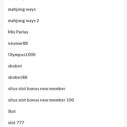
mahjong ways
mahjong ways 2
Mix Parlay
neymar88
Olympus1000
sbobet
sbobet88
situs slot bonus new member
situs slot bonus new member 100
Slot
slot 777