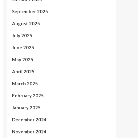
September 2025
August 2025
July 2025
June 2025
May 2025
April 2025
March 2025
February 2025
January 2025
December 2024
November 2024