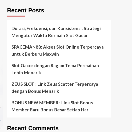
Recent Posts
Durasi, Frekuensi, dan Konsistensi: Strategi
Mengatur Waktu Bermain Slot Gacor
SPACEMAN88: Akses Slot Online Terpercaya
untuk Berburu Maxwin
Slot Gacor dengan Ragam Tema Permainan
Lebih Menarik
ZEUS SLOT : Link Zeus Scatter Terpercaya
dengan Bonus Menarik
BONUS NEW MEMBER : Link Slot Bonus
Member Baru Bonus Besar Setiap Hari
Recent Comments