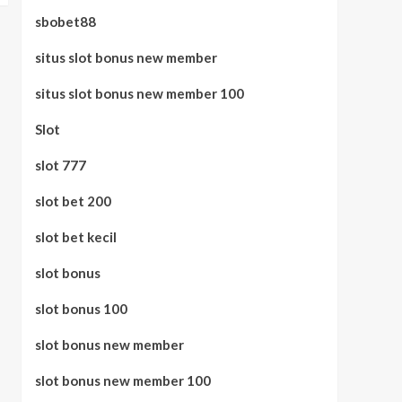
sbobet88
situs slot bonus new member
situs slot bonus new member 100
Slot
slot 777
slot bet 200
slot bet kecil
slot bonus
slot bonus 100
slot bonus new member
slot bonus new member 100