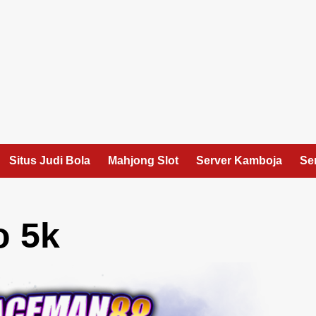
Situs Judi Bola
Mahjong Slot
Server Kamboja
Se
o 5k