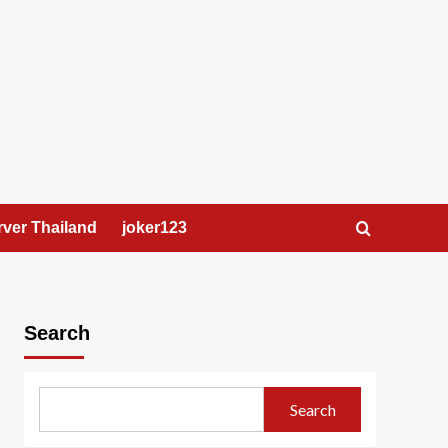
rver Thailand
joker123
Search
Search