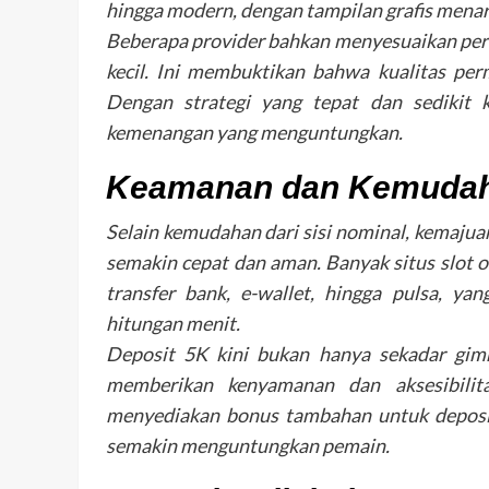
hingga modern, dengan tampilan grafis menar
Beberapa provider bahkan menyesuaikan perm
kecil. Ini membuktikan bahwa kualitas per
Dengan strategi yang tepat dan sedikit
kemenangan yang menguntungkan.
Keamanan dan Kemudah
Selain kemudahan dari sisi nominal, kemajua
semakin cepat dan aman. Banyak situs slot
transfer bank, e-wallet, hingga pulsa, 
hitungan menit.
Deposit 5K kini bukan hanya sekadar gimm
memberikan kenyamanan dan aksesibilit
menyediakan bonus tambahan untuk deposit k
semakin menguntungkan pemain.