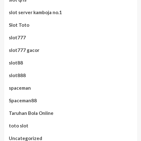
slot server kamboja no.1
Slot Toto
slot777
slot777 gacor
slot88
slot888
spaceman
Spaceman88
Taruhan Bola Online
toto slot
Uncategorized