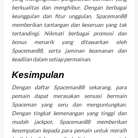
berkualitas dan menghibur. Dengan berbagai
keunggulan dan fitur unggulan, Spaceman88
memberikan tantangan dan keseruan yang tak
tertandingi. Nikmati berbagai promosi dan
bonus menarik yang ditawarkan oleh
Spaceman88, serta jaminan keamanan dan
keadilan dalam setiap permainan.
Kesimpulan
Dengan daftar Spaceman88 sekarang, para
pemain dapat merasakan sensasi bermain
Spaceman yang seru dan menguntungkan.
Dengan tingkat kemenangan yang tinggi dan
mudah jackpot, Spaceman88 memberikan
kesempatan kepada para pemain untuk meraih