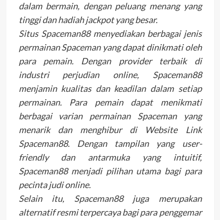
dalam bermain, dengan peluang menang yang
tinggi dan hadiah jackpot yang besar.
Situs Spaceman88 menyediakan berbagai jenis
permainan Spaceman yang dapat dinikmati oleh
para pemain. Dengan provider terbaik di
industri perjudian online, Spaceman88
menjamin kualitas dan keadilan dalam setiap
permainan. Para pemain dapat menikmati
berbagai varian permainan Spaceman yang
menarik dan menghibur di Website Link
Spaceman88. Dengan tampilan yang user-
friendly dan antarmuka yang intuitif,
Spaceman88 menjadi pilihan utama bagi para
pecinta judi online.
Selain itu, Spaceman88 juga merupakan
alternatif resmi terpercaya bagi para penggemar