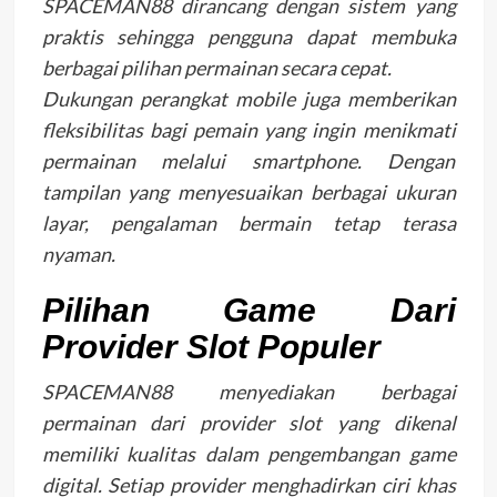
SPACEMAN88 dirancang dengan sistem yang
praktis sehingga pengguna dapat membuka
berbagai pilihan permainan secara cepat.
Dukungan perangkat mobile juga memberikan
fleksibilitas bagi pemain yang ingin menikmati
permainan melalui smartphone. Dengan
tampilan yang menyesuaikan berbagai ukuran
layar, pengalaman bermain tetap terasa
nyaman.
Pilihan Game Dari
Provider Slot Populer
SPACEMAN88 menyediakan berbagai
permainan dari provider slot yang dikenal
memiliki kualitas dalam pengembangan game
digital. Setiap provider menghadirkan ciri khas