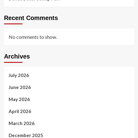
Recent Comments
No comments to show.
Archives
July 2026
June 2026
May 2026
April 2026
March 2026
December 2025