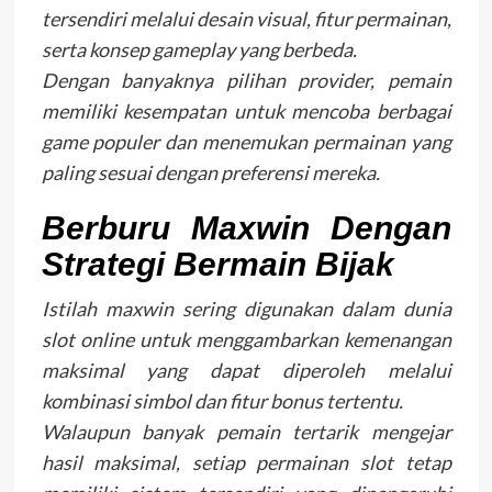
tersendiri melalui desain visual, fitur permainan,
serta konsep gameplay yang berbeda.
Dengan banyaknya pilihan provider, pemain
memiliki kesempatan untuk mencoba berbagai
game populer dan menemukan permainan yang
paling sesuai dengan preferensi mereka.
Berburu Maxwin Dengan
Strategi Bermain Bijak
Istilah maxwin sering digunakan dalam dunia
slot online untuk menggambarkan kemenangan
maksimal yang dapat diperoleh melalui
kombinasi simbol dan fitur bonus tertentu.
Walaupun banyak pemain tertarik mengejar
hasil maksimal, setiap permainan slot tetap