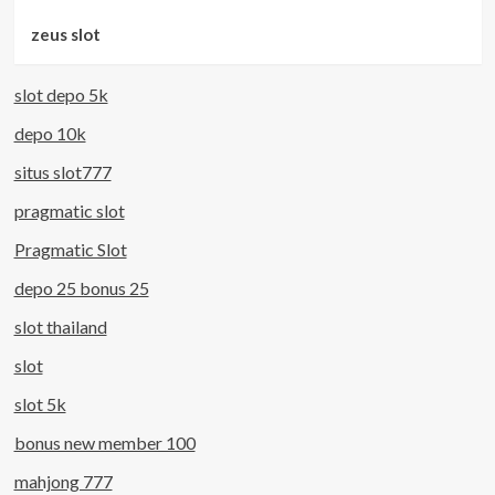
zeus slot
slot depo 5k
depo 10k
situs slot777
pragmatic slot
Pragmatic Slot
depo 25 bonus 25
slot thailand
slot
slot 5k
bonus new member 100
mahjong 777