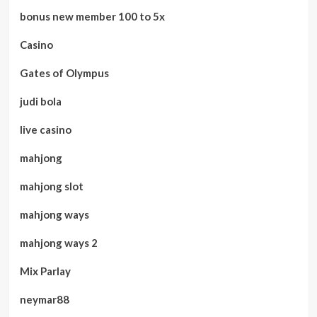
bonus new member 100 to 5x
Casino
Gates of Olympus
judi bola
live casino
mahjong
mahjong slot
mahjong ways
mahjong ways 2
Mix Parlay
neymar88