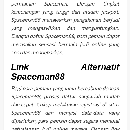
permainan Spaceman. Dengan tingkat
kemenangan yang tinggi dan mudah jackpot,
Spaceman88 menawarkan pengalaman berjudi
yang mengasyikkan dan menguntungkan.
Dengan daftar Spaceman88, para pemain dapat
merasakan sensasi bermain judi online yang
seru dan mendebarkan.
Link Alternatif
Spaceman88
Bagi para pemain yang ingin bergabung dengan
Spaceman88, proses daftar sangatlah mudah
dan cepat. Cukup melakukan registrasi di situs
Spaceman88 dan mengisi data-data yang
diperlukan, para pemain dapat segera memulai
petualangan judi online mereka. Dengan link