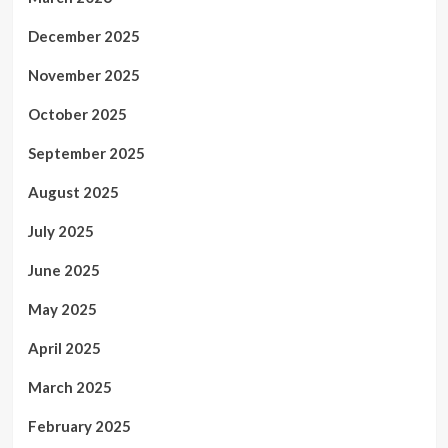
December 2025
November 2025
October 2025
September 2025
August 2025
July 2025
June 2025
May 2025
April 2025
March 2025
February 2025