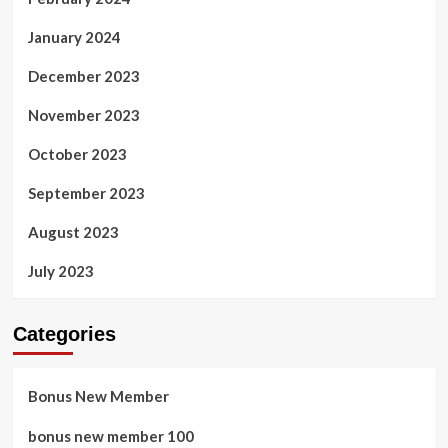
January 2024
December 2023
November 2023
October 2023
September 2023
August 2023
July 2023
Categories
Bonus New Member
bonus new member 100