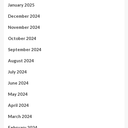
January 2025
December 2024
November 2024
October 2024
September 2024
August 2024
July 2024
June 2024
May 2024
April 2024
March 2024
February 2024