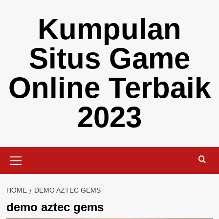
Skip
Kumpulan
to
content
Situs Game
Online Terbaik
2023
Primary
Menu
HOME
DEMO AZTEC GEMS
demo aztec gems