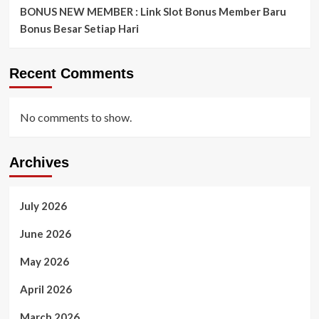
BONUS NEW MEMBER : Link Slot Bonus Member Baru
Bonus Besar Setiap Hari
Recent Comments
No comments to show.
Archives
July 2026
June 2026
May 2026
April 2026
March 2026