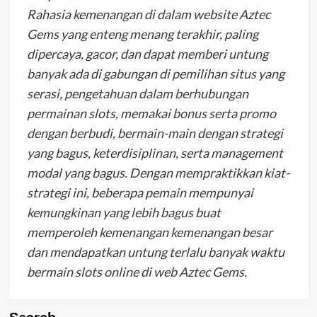
Rahasia kemenangan di dalam website Aztec
Gems yang enteng menang terakhir, paling
dipercaya, gacor, dan dapat memberi untung
banyak ada di gabungan di pemilihan situs yang
serasi, pengetahuan dalam berhubungan
permainan slots, memakai bonus serta promo
dengan berbudi, bermain-main dengan strategi
yang bagus, keterdisiplinan, serta management
modal yang bagus. Dengan mempraktikkan kiat-
strategi ini, beberapa pemain mempunyai
kemungkinan yang lebih bagus buat
memperoleh kemenangan kemenangan besar
dan mendapatkan untung terlalu banyak waktu
bermain slots online di web Aztec Gems.