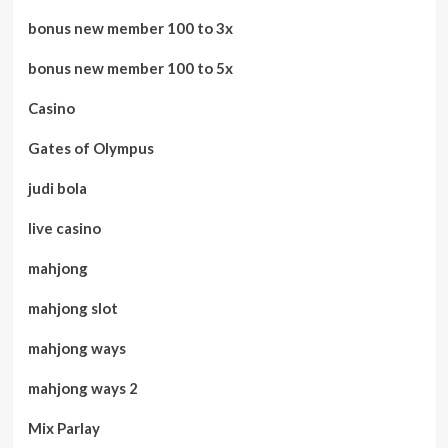
bonus new member 100 to 3x
bonus new member 100 to 5x
Casino
Gates of Olympus
judi bola
live casino
mahjong
mahjong slot
mahjong ways
mahjong ways 2
Mix Parlay