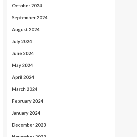
October 2024
September 2024
August 2024
July 2024
June 2024
May 2024
April 2024
March 2024
February 2024
January 2024
December 2023
November 2023