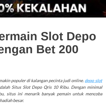
ermain Slot Depo
dengan Bet 200
emakin populer di kalangan pecinta judi online.
depo slot
adalah Situs Slot Depo Qris 10 Ribu. Dengan minimal
ibu, situs ini menarik banyak pemain untuk mencoba
adiah besar.