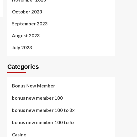
October 2023
September 2023
August 2023
July 2023
Categories
Bonus New Member
bonus new member 100
bonus new member 100 to 3x
bonus new member 100 to 5x
Casino