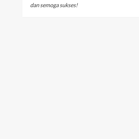
dan semoga sukses!