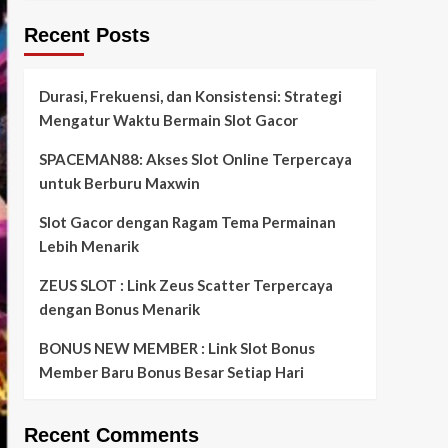
Recent Posts
Durasi, Frekuensi, dan Konsistensi: Strategi
Mengatur Waktu Bermain Slot Gacor
SPACEMAN88: Akses Slot Online Terpercaya
untuk Berburu Maxwin
Slot Gacor dengan Ragam Tema Permainan
Lebih Menarik
ZEUS SLOT : Link Zeus Scatter Terpercaya
dengan Bonus Menarik
BONUS NEW MEMBER : Link Slot Bonus
Member Baru Bonus Besar Setiap Hari
Recent Comments