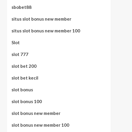
sbobet88
situs slot bonus new member
situs slot bonus new member 100
Slot
slot 777
slot bet 200
slot bet kecil
slot bonus
slot bonus 100
slot bonus new member
slot bonus new member 100