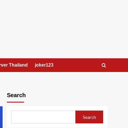
rver Thailand
joker123
Search
Search