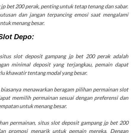
 jp bet 200 perak, penting untuk tetap tenang dan sabar.
utusan dan jangan terpancing emosi saat mengalami
untuk menang besar.
Slot Depo:
situs slot deposit gampang jp bet 200 perak adalah
an minimal deposit yang terjangkau, pemain dapat
lu khawatir tentang modal yang besar.
k biasanya menawarkan beragam pilihan permainan slot
dapat memilih permainan sesuai dengan preferensi dan
empatan untuk menang besar.
han permainan, situs slot deposit gampang jp bet 200
dan promosi menarik untuk pemain mereka. Dengan