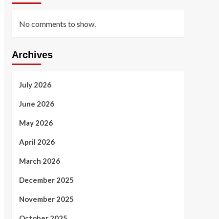
No comments to show.
Archives
July 2026
June 2026
May 2026
April 2026
March 2026
December 2025
November 2025
October 2025