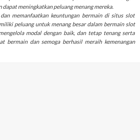
n dapat meningkatkan peluang menang mereka.
s dan memanfaatkan keuntungan bermain di situs slot
miliki peluang untuk menang besar dalam bermain slot
 mengelola modal dengan baik, dan tetap tenang serta
at bermain dan semoga berhasil meraih kemenangan