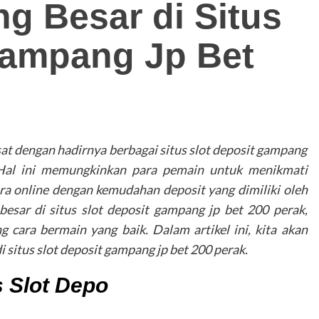
g Besar di Situs
Gampang Jp Bet
at dengan hadirnya berbagai situs slot deposit gampang
al ini memungkinkan para pemain untuk menikmati
ra online dengan kemudahan deposit yang dimiliki oleh
esar di situs slot deposit gampang jp bet 200 perak,
 cara bermain yang baik. Dalam artikel ini, kita akan
situs slot deposit gampang jp bet 200 perak.
s Slot Depo