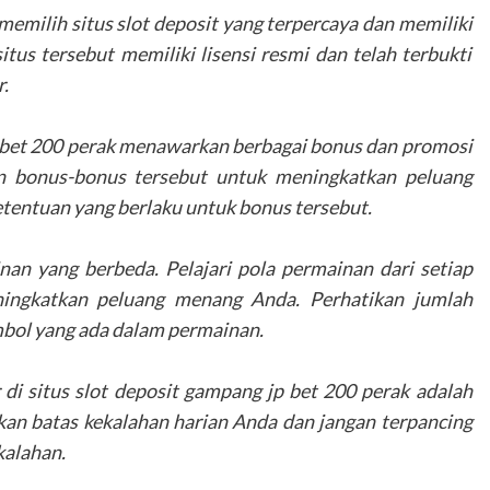
milih situs slot deposit yang terpercaya dan memiliki
itus tersebut memiliki lisensi resmi dan telah terbukti
.
p bet 200 perak menawarkan berbagai bonus dan promosi
 bonus-bonus tersebut untuk meningkatkan peluang
etentuan yang berlaku untuk bonus tersebut.
nan yang berbeda. Pelajari pola permainan dari setiap
ingkatkan peluang menang Anda. Perhatikan jumlah
imbol yang ada dalam permainan.
di situs slot deposit gampang jp bet 200 perak adalah
an batas kekalahan harian Anda dan jangan terpancing
kalahan.