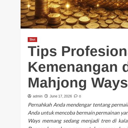
Slot
Tips Profesion
Kemenangan di
Mahjong Ways
0
admin
June 17, 2026
Pernahkah Anda mendengar tentang permain
Anda untuk mencoba bermain permainan yan
Ways memang sedang menjadi tren di kalang