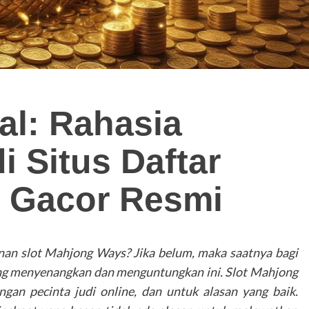
al: Rahasia
 Situs Daftar
 Gacor Resmi
an slot Mahjong Ways? Jika belum, maka saatnya bagi
g menyenangkan dan menguntungkan ini. Slot Mahjong
an pecinta judi online, dan untuk alasan yang baik.