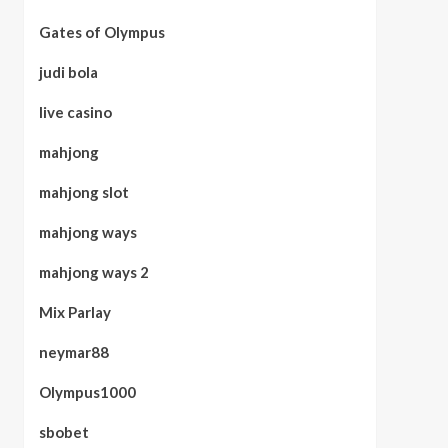
Gates of Olympus
judi bola
live casino
mahjong
mahjong slot
mahjong ways
mahjong ways 2
Mix Parlay
neymar88
Olympus1000
sbobet