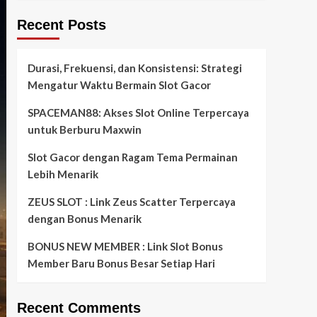
Recent Posts
Durasi, Frekuensi, dan Konsistensi: Strategi
Mengatur Waktu Bermain Slot Gacor
SPACEMAN88: Akses Slot Online Terpercaya
untuk Berburu Maxwin
Slot Gacor dengan Ragam Tema Permainan
Lebih Menarik
ZEUS SLOT : Link Zeus Scatter Terpercaya
dengan Bonus Menarik
BONUS NEW MEMBER : Link Slot Bonus
Member Baru Bonus Besar Setiap Hari
Recent Comments