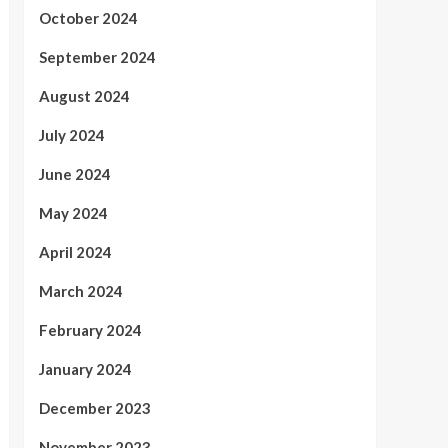
October 2024
September 2024
August 2024
July 2024
June 2024
May 2024
April 2024
March 2024
February 2024
January 2024
December 2023
November 2023