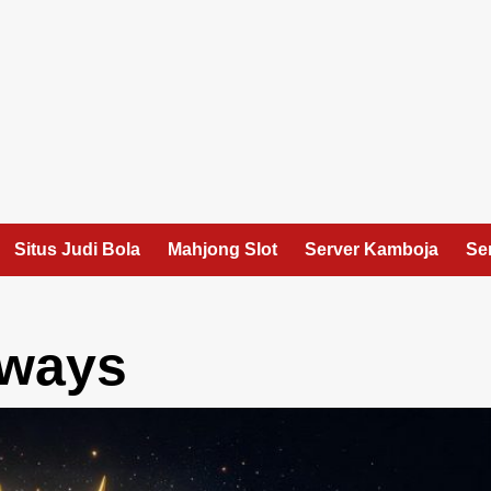
Situs Judi Bola
Mahjong Slot
Server Kamboja
Se
 ways