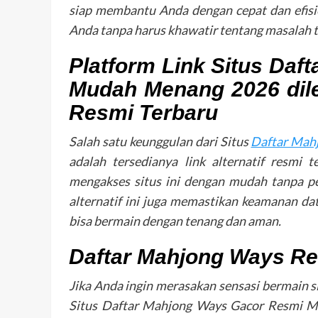
siap membantu Anda dengan cepat dan efisi
Anda tanpa harus khawatir tentang masalah t
Platform Link Situs Da
Mudah Menang 2026 dile
Resmi Terbaru
Salah satu keunggulan dari Situs
Daftar Mah
adalah tersedianya link alternatif resmi t
mengakses situs ini dengan mudah tanpa perl
alternatif ini juga memastikan keamanan da
bisa bermain dengan tenang dan aman.
Daftar Mahjong Ways R
Jika Anda ingin merasakan sensasi bermain
Situs Daftar Mahjong Ways Gacor Resmi M