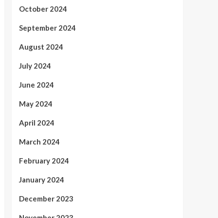
October 2024
September 2024
August 2024
July 2024
June 2024
May 2024
April 2024
March 2024
February 2024
January 2024
December 2023
November 2023