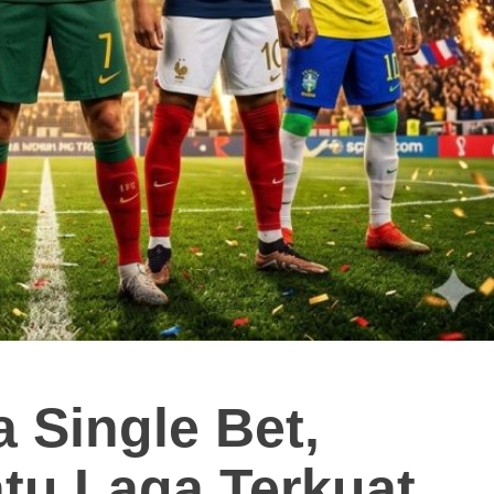
 Single Bet,
tu Laga Terkuat