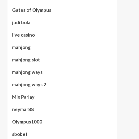
Gates of Olympus
judi bola
live casino
mahjong
mahjong slot
mahjong ways
mahjong ways 2
Mix Parlay
neymar88
Olympus1000
sbobet