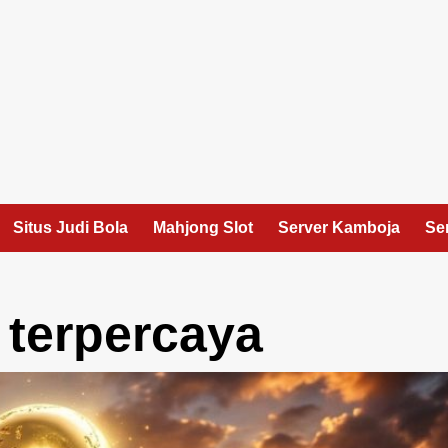
Situs Judi Bola
Mahjong Slot
Server Kamboja
Se
e terpercaya