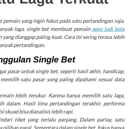
gi pemain yang ingin fokus pada satu pertandingan saja.
anyak laga, single bet membuat pemain
agen judi bola
 yang dianggap paling kuat. Cara ini sering terasa lebih
banyak pertandingan.
nggulan Single Bet
 pasar untuk single bet, seperti hasil akhir, handicap,
 memilih satu pasar yang paling dipahami sesuai data
rmain lebih terukur. Karena hanya memilih satu laga,
h dalam. Hasil lima pertandingan terakhir, performa
 skuad bisa dianalisis lebih rapi.
dari tiket yang terlalu panjang. Dalam parlay, satu
pilihan gagal. Sementara dalam single bet, fokus hanya