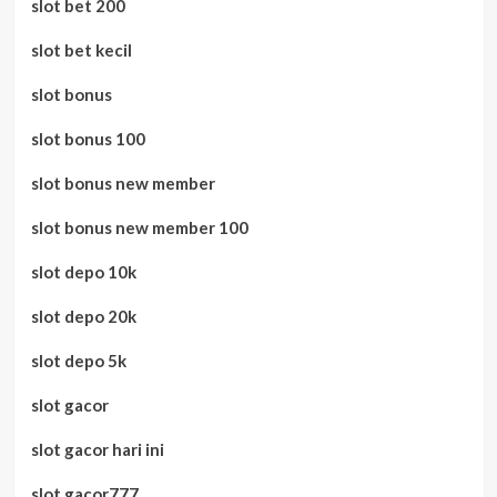
slot bet 200
slot bet kecil
slot bonus
slot bonus 100
slot bonus new member
slot bonus new member 100
slot depo 10k
slot depo 20k
slot depo 5k
slot gacor
slot gacor hari ini
slot gacor777