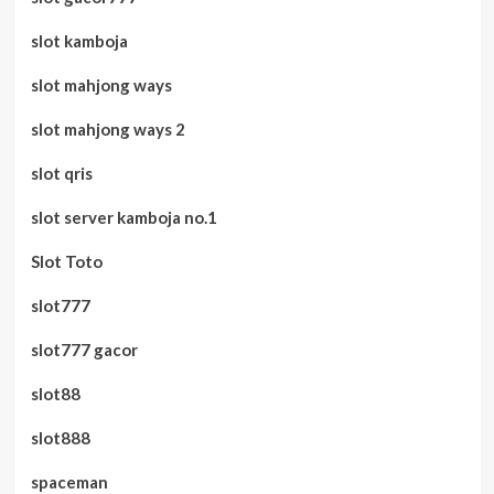
slot kamboja
slot mahjong ways
slot mahjong ways 2
slot qris
slot server kamboja no.1
Slot Toto
slot777
slot777 gacor
slot88
slot888
spaceman