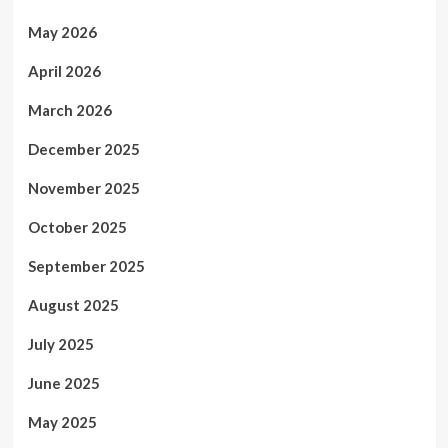
May 2026
April 2026
March 2026
December 2025
November 2025
October 2025
September 2025
August 2025
July 2025
June 2025
May 2025