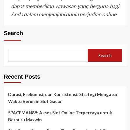
dapat memberikan wawasan yang berguna bagi
Anda dalam menjelajahi dunia perjudian online.
Search
Search
Recent Posts
Durasi, Frekuensi, dan Konsistensi: Strategi Mengatur
Waktu Bermain Slot Gacor
SPACEMAN88: Akses Slot Online Terpercaya untuk
Berburu Maxwin