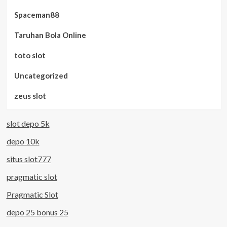
Spaceman88
Taruhan Bola Online
toto slot
Uncategorized
zeus slot
slot depo 5k
depo 10k
situs slot777
pragmatic slot
Pragmatic Slot
depo 25 bonus 25