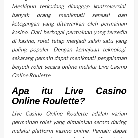
Meskipun terkadang dianggap kontroversial,
banyak orang menikmati sensasi dan
ketegangan yang ditawarkan oleh permainan
kasino. Dari berbagai permainan yang tersedia
di kasino, rolet tetap menjadi salah satu yang
paling populer. Dengan kemajuan teknologi,
sekarang pemain dapat menikmati pengalaman
berjudi rolet secara online melalui Live Casino
Online Roulette.
Apa itu Live Casino
Online Roulette?
Live Casino Online Roulette adalah varian
permainan rolet yang dimainkan secara daring
melalui platform kasino online. Pemain dapat