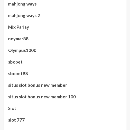
mahjong ways
mahjong ways 2
Mix Parlay
neymar88
Olympus1000
sbobet
sbobet88
situs slot bonus new member
situs slot bonus new member 100
Slot
slot 777