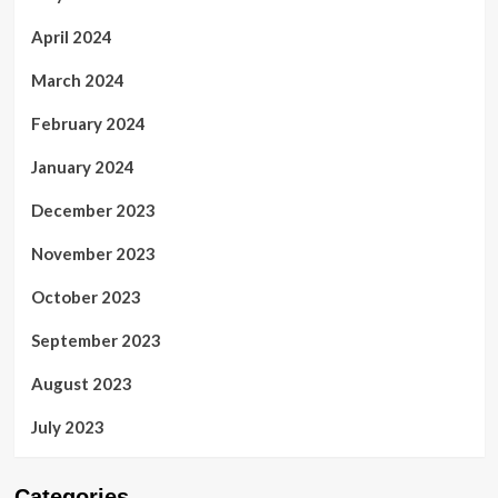
April 2024
March 2024
February 2024
January 2024
December 2023
November 2023
October 2023
September 2023
August 2023
July 2023
Categories