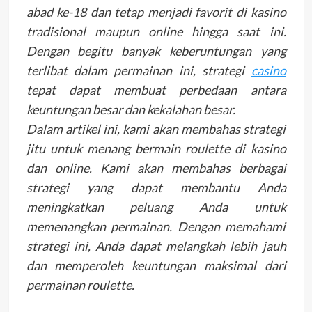
abad ke-18 dan tetap menjadi favorit di kasino
tradisional maupun online hingga saat ini.
Dengan begitu banyak keberuntungan yang
terlibat dalam permainan ini, strategi
casino
tepat dapat membuat perbedaan antara
keuntungan besar dan kekalahan besar.
Dalam artikel ini, kami akan membahas strategi
jitu untuk menang bermain roulette di kasino
dan online. Kami akan membahas berbagai
strategi yang dapat membantu Anda
meningkatkan peluang Anda untuk
memenangkan permainan. Dengan memahami
strategi ini, Anda dapat melangkah lebih jauh
dan memperoleh keuntungan maksimal dari
permainan roulette.