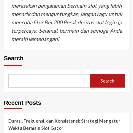
merasakan pengalaman bermain slot yang lebih
menarik dan menguntungkan, jangan ragu untuk
mencoba fitur Bet 200 Perak di situs slot login jp
terpercaya. Selamat bermain dan semoga Anda
meraih kemenangan!
Search
Search
Recent Posts
Durasi, Frekuensi, dan Konsistensi: Strategi Mengatur
Waktu Bermain Slot Gacor