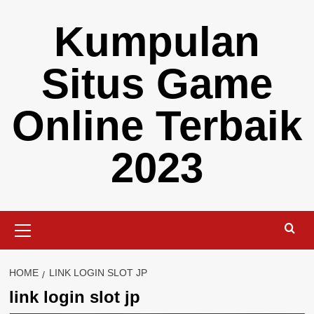
Skip
Kumpulan
to
content
Situs Game
Online Terbaik
2023
Primary
Menu
HOME
LINK LOGIN SLOT JP
link login slot jp