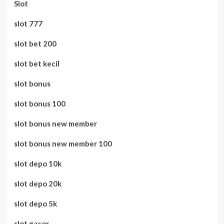
Slot
slot 777
slot bet 200
slot bet kecil
slot bonus
slot bonus 100
slot bonus new member
slot bonus new member 100
slot depo 10k
slot depo 20k
slot depo 5k
slot gacor