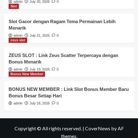
admin
July 30, 2026
0
Slot
Slot Gacor dengan Ragam Tema Permainan Lebih
Menarik
admin
July 21, 2026
0
zeus slot
ZEUS SLOT : Link Zeus Scatter Terpercaya dengan
Bonus Menarik
admin
July 19, 2026
0
Bonus New Member
BONUS NEW MEMBER : Link Slot Bonus Member Baru
Bonus Besar Setiap Hari
admin
July 18, 2026
0
Copyright © All rights reserved.
|
CoverNews
by AF
themes.