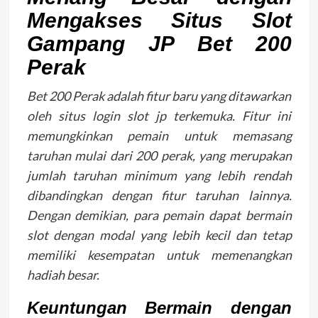
Mengakses Situs Slot
Gampang JP Bet 200
Perak
Bet 200 Perak adalah fitur baru yang ditawarkan
oleh situs login slot jp terkemuka. Fitur ini
memungkinkan pemain untuk memasang
taruhan mulai dari 200 perak, yang merupakan
jumlah taruhan minimum yang lebih rendah
dibandingkan dengan fitur taruhan lainnya.
Dengan demikian, para pemain dapat bermain
slot dengan modal yang lebih kecil dan tetap
memiliki kesempatan untuk memenangkan
hadiah besar.
Keuntungan Bermain dengan