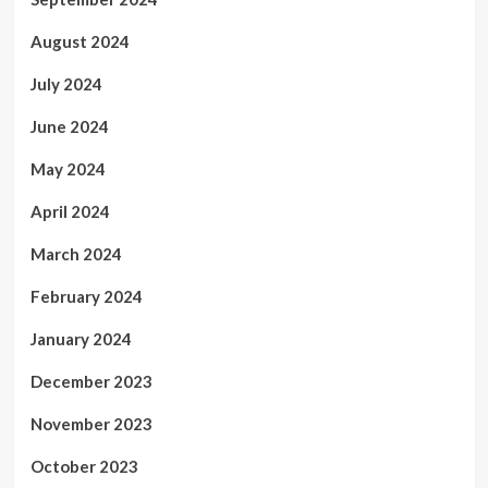
August 2024
July 2024
June 2024
May 2024
April 2024
March 2024
February 2024
January 2024
December 2023
November 2023
October 2023