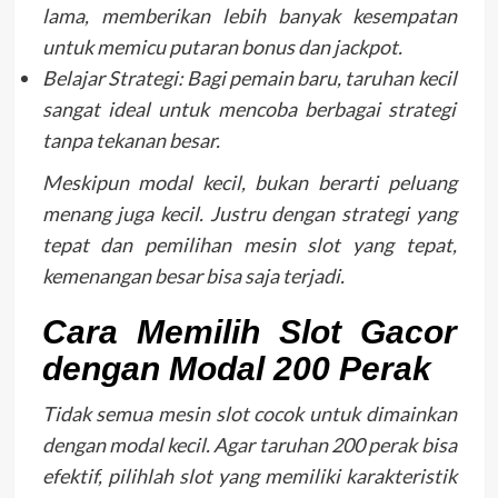
lama, memberikan lebih banyak kesempatan
untuk memicu putaran bonus dan jackpot.
Belajar Strategi: Bagi pemain baru, taruhan kecil
sangat ideal untuk mencoba berbagai strategi
tanpa tekanan besar.
Meskipun modal kecil, bukan berarti peluang
menang juga kecil. Justru dengan strategi yang
tepat dan pemilihan mesin slot yang tepat,
kemenangan besar bisa saja terjadi.
Cara Memilih Slot Gacor
dengan Modal 200 Perak
Tidak semua mesin slot cocok untuk dimainkan
dengan modal kecil. Agar taruhan 200 perak bisa
efektif, pilihlah slot yang memiliki karakteristik