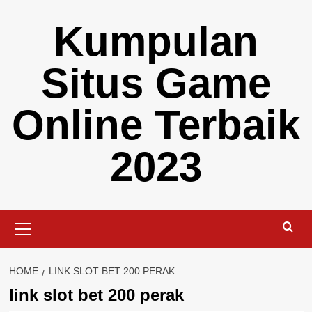
Skip
Kumpulan
to
content
Situs Game
Online Terbaik
2023
Primary
Menu
HOME
LINK SLOT BET 200 PERAK
link slot bet 200 perak