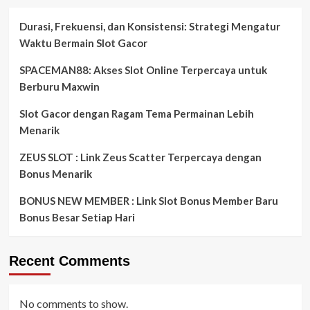
Durasi, Frekuensi, dan Konsistensi: Strategi Mengatur
Waktu Bermain Slot Gacor
SPACEMAN88: Akses Slot Online Terpercaya untuk
Berburu Maxwin
Slot Gacor dengan Ragam Tema Permainan Lebih
Menarik
ZEUS SLOT : Link Zeus Scatter Terpercaya dengan
Bonus Menarik
BONUS NEW MEMBER : Link Slot Bonus Member Baru
Bonus Besar Setiap Hari
Recent Comments
No comments to show.