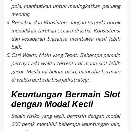
pola, manfaatkan untuk meningkatkan peluang
menang.
Bersabar dan Konsisten: Jangan tergoda untuk
menaikkan taruhan secara drastis. Konsistensi
dan kesabaran biasanya membawa hasil lebih
baik.
Cari Waktu Main yang Tepat: Beberapa pemain
percaya ada waktu tertentu di mana slot lebih
gacor. Meski ini belum pasti, mencoba bermain
di waktu berbeda bisa jadi strategi.
Keuntungan Bermain Slot
dengan Modal Kecil
Selain risiko yang kecil, bermain dengan modal
200 perak memiliki beberapa keuntungan lain,