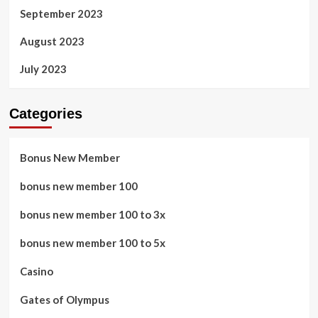
September 2023
August 2023
July 2023
Categories
Bonus New Member
bonus new member 100
bonus new member 100 to 3x
bonus new member 100 to 5x
Casino
Gates of Olympus