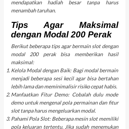
mendapatkan hadiah besar tanpa harus
menambah taruhan.
Tips Agar Maksimal
dengan Modal 200 Perak
Berikut beberapa tips agar bermain slot dengan
modal 200 perak bisa memberikan hasil
maksimal:
Kelola Modal dengan Baik: Bagi modal bermain
menjadi beberapa sesi kecil agar bisa bertahan
lebih lama dan meminimalisir risiko cepat habis.
Manfaatkan Fitur Demo: Cobalah dulu mode
demo untuk mengenal pola permainan dan fitur
slot tanpa harus mengeluarkan modal.
Pahami Pola Slot: Beberapa mesin slot memiliki
pola keluaran tertentu. Jika sudah menemukan