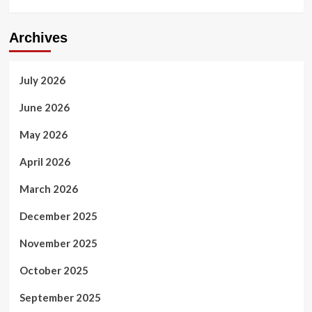
Archives
July 2026
June 2026
May 2026
April 2026
March 2026
December 2025
November 2025
October 2025
September 2025