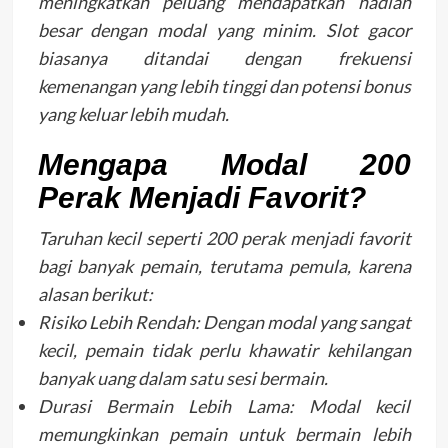
meningkatkan peluang mendapatkan hadiah
besar dengan modal yang minim. Slot gacor
biasanya ditandai dengan frekuensi
kemenangan yang lebih tinggi dan potensi bonus
yang keluar lebih mudah.
Mengapa Modal 200
Perak Menjadi Favorit?
Taruhan kecil seperti 200 perak menjadi favorit
bagi banyak pemain, terutama pemula, karena
alasan berikut:
Risiko Lebih Rendah: Dengan modal yang sangat
kecil, pemain tidak perlu khawatir kehilangan
banyak uang dalam satu sesi bermain.
Durasi Bermain Lebih Lama: Modal kecil
memungkinkan pemain untuk bermain lebih