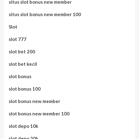
situs slot bonus new member
situs slot bonus new member 100
Slot
slot 777
slot bet 200
slot bet kecil
slot bonus
slot bonus 100
slot bonus new member
slot bonus new member 100
slot depo 10k
slot depo 20k