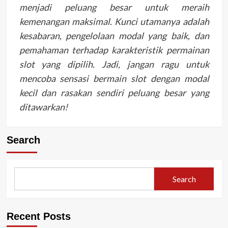
menjadi peluang besar untuk meraih
kemenangan maksimal. Kunci utamanya adalah
kesabaran, pengelolaan modal yang baik, dan
pemahaman terhadap karakteristik permainan
slot yang dipilih. Jadi, jangan ragu untuk
mencoba sensasi bermain slot dengan modal
kecil dan rasakan sendiri peluang besar yang
ditawarkan!
Search
Search
Recent Posts