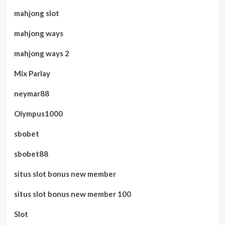
mahjong slot
mahjong ways
mahjong ways 2
Mix Parlay
neymar88
Olympus1000
sbobet
sbobet88
situs slot bonus new member
situs slot bonus new member 100
Slot