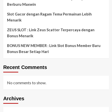
Berburu Maxwin
Slot Gacor dengan Ragam Tema Permainan Lebih
Menarik
ZEUS SLOT : Link Zeus Scatter Terpercaya dengan
Bonus Menarik
BONUS NEW MEMBER : Link Slot Bonus Member Baru
Bonus Besar Setiap Hari
Recent Comments
No comments to show.
Archives