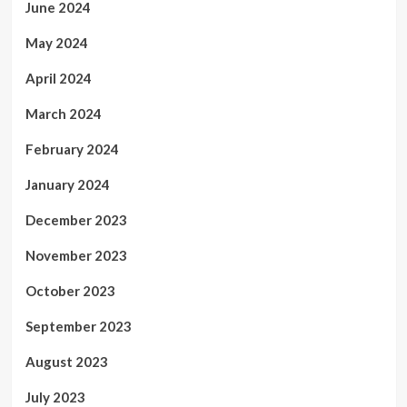
June 2024
May 2024
April 2024
March 2024
February 2024
January 2024
December 2023
November 2023
October 2023
September 2023
August 2023
July 2023