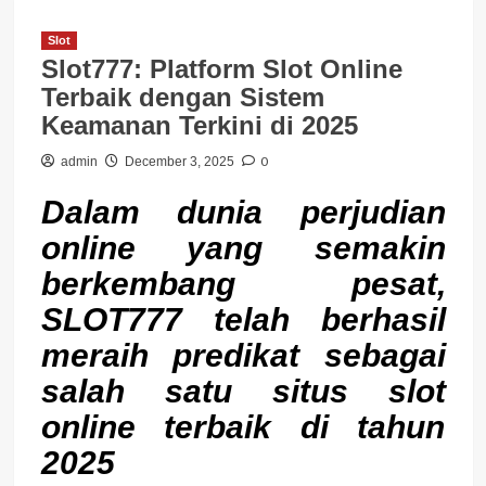
Slot
Slot777: Platform Slot Online
Terbaik dengan Sistem
Keamanan Terkini di 2025
0
admin
December 3, 2025
Dalam dunia perjudian
online yang semakin
berkembang pesat,
SLOT777 telah berhasil
meraih predikat sebagai
salah satu situs slot
online terbaik di tahun
2025