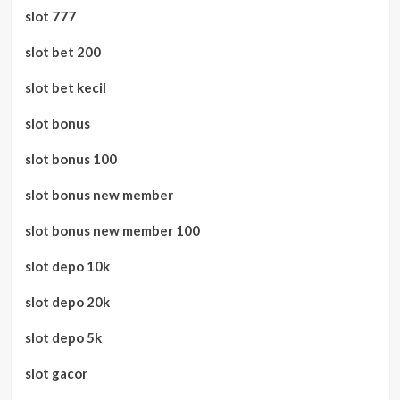
slot 777
slot bet 200
slot bet kecil
slot bonus
slot bonus 100
slot bonus new member
slot bonus new member 100
slot depo 10k
slot depo 20k
slot depo 5k
slot gacor