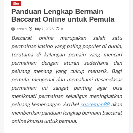
Slot
Panduan Lengkap Bermain
Baccarat Online untuk Pemula
0
admin
July 7, 2025
Baccarat online merupakan salah satu
permainan kasino yang paling populer di dunia,
terutama di kalangan pemain yang mencari
permainan dengan aturan sederhana dan
peluang menang yang cukup menarik. Bagi
pemula, mengenal dan memahami dasar-dasar
permainan ini sangat penting agar bisa
menikmati permainan sekaligus meningkatkan
peluang kemenangan. Artikel
spaceman88
akan
memberikan panduan lengkap bermain baccarat
online khusus untuk pemula.