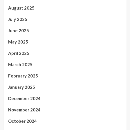
August 2025
July 2025
June 2025
May 2025
April 2025
March 2025
February 2025
January 2025
December 2024
November 2024
October 2024