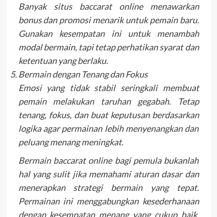
Banyak situs baccarat online menawarkan
bonus dan promosi menarik untuk pemain baru.
Gunakan kesempatan ini untuk menambah
modal bermain, tapi tetap perhatikan syarat dan
ketentuan yang berlaku.
Bermain dengan Tenang dan Fokus
Emosi yang tidak stabil seringkali membuat
pemain melakukan taruhan gegabah. Tetap
tenang, fokus, dan buat keputusan berdasarkan
logika agar permainan lebih menyenangkan dan
peluang menang meningkat.
Bermain baccarat online bagi pemula bukanlah
hal yang sulit jika memahami aturan dasar dan
menerapkan strategi bermain yang tepat.
Permainan ini menggabungkan kesederhanaan
dengan kesempatan menang yang cukup baik,