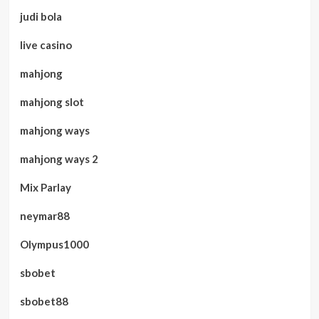
judi bola
live casino
mahjong
mahjong slot
mahjong ways
mahjong ways 2
Mix Parlay
neymar88
Olympus1000
sbobet
sbobet88