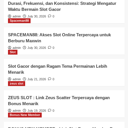
Durasi, Frekuensi, dan Konsistensi: Strategi Mengatur
Waktu Bermain Slot Gacor
admin
July 30, 2026
0
Spaceman88
SPACEMAN88: Akses Slot Online Terpercaya untuk
Berburu Maxwin
admin
July 30, 2026
0
Slot
Slot Gacor dengan Ragam Tema Permainan Lebih
Menarik
admin
July 21, 2026
0
zeus slot
ZEUS SLOT : Link Zeus Scatter Terpercaya dengan
Bonus Menarik
admin
July 19, 2026
0
Bonus New Member