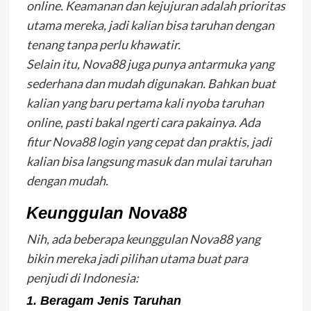
online. Keamanan dan kejujuran adalah prioritas
utama mereka, jadi kalian bisa taruhan dengan
tenang tanpa perlu khawatir.
Selain itu, Nova88 juga punya antarmuka yang
sederhana dan mudah digunakan. Bahkan buat
kalian yang baru pertama kali nyoba taruhan
online, pasti bakal ngerti cara pakainya. Ada
fitur Nova88 login yang cepat dan praktis, jadi
kalian bisa langsung masuk dan mulai taruhan
dengan mudah.
Keunggulan Nova88
Nih, ada beberapa keunggulan Nova88 yang
bikin mereka jadi pilihan utama buat para
penjudi di Indonesia:
1. Beragam Jenis Taruhan