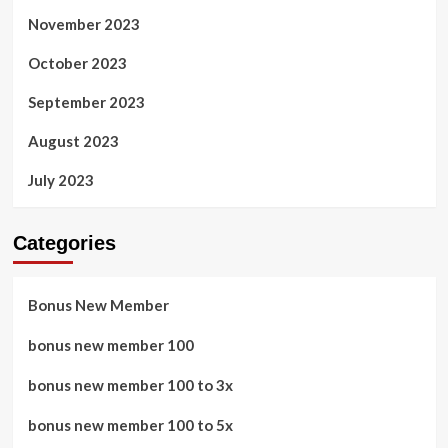
November 2023
October 2023
September 2023
August 2023
July 2023
Categories
Bonus New Member
bonus new member 100
bonus new member 100 to 3x
bonus new member 100 to 5x