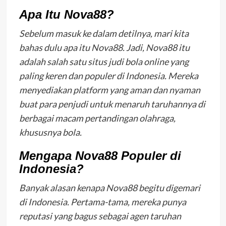
Apa Itu Nova88?
Sebelum masuk ke dalam detilnya, mari kita
bahas dulu apa itu Nova88. Jadi, Nova88 itu
adalah salah satu situs judi bola online yang
paling keren dan populer di Indonesia. Mereka
menyediakan platform yang aman dan nyaman
buat para penjudi untuk menaruh taruhannya di
berbagai macam pertandingan olahraga,
khususnya bola.
Mengapa Nova88 Populer di
Indonesia?
Banyak alasan kenapa Nova88 begitu digemari
di Indonesia. Pertama-tama, mereka punya
reputasi yang bagus sebagai agen taruhan