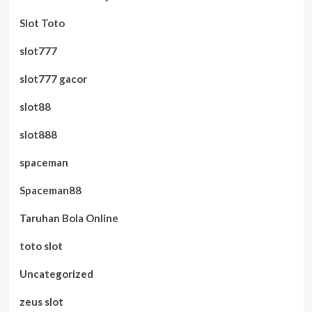
Slot Toto
slot777
slot777 gacor
slot88
slot888
spaceman
Spaceman88
Taruhan Bola Online
toto slot
Uncategorized
zeus slot