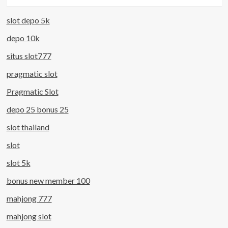
slot depo 5k
depo 10k
situs slot777
pragmatic slot
Pragmatic Slot
depo 25 bonus 25
slot thailand
slot
slot 5k
bonus new member 100
mahjong 777
mahjong slot