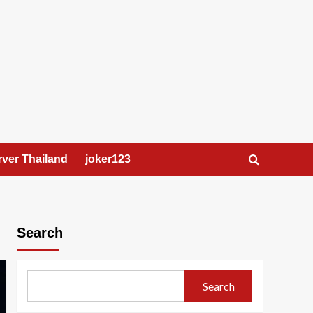
rver Thailand
joker123
Search
Search