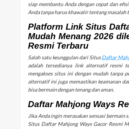
siap membantu Anda dengan cepat dan efisi
Anda tanpa harus khawatir tentang masalah t
Platform Link Situs Da
Mudah Menang 2026 dile
Resmi Terbaru
Salah satu keunggulan dari Situs
Daftar Mah
adalah tersedianya link alternatif resmi t
mengakses situs ini dengan mudah tanpa perl
alternatif ini juga memastikan keamanan da
bisa bermain dengan tenang dan aman.
Daftar Mahjong Ways R
Jika Anda ingin merasakan sensasi bermain
Situs Daftar Mahjong Ways Gacor Resmi M