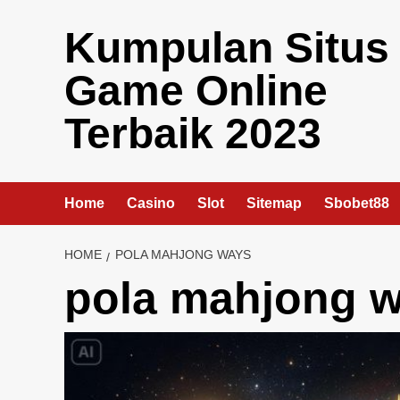
Skip
to
Kumpulan Situs
content
Game Online
Terbaik 2023
Home
Casino
Slot
Sitemap
Sbobet88
HOME
POLA MAHJONG WAYS
pola mahjong 