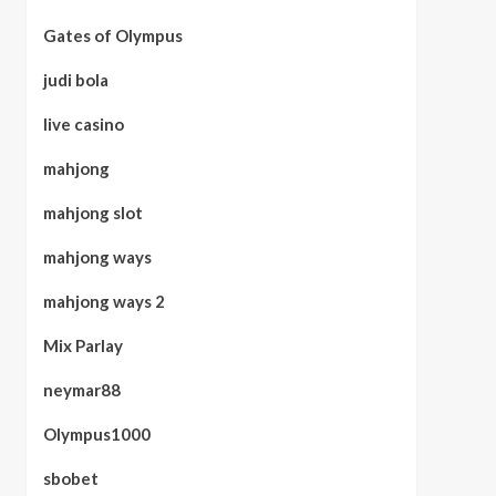
Gates of Olympus
judi bola
live casino
mahjong
mahjong slot
mahjong ways
mahjong ways 2
Mix Parlay
neymar88
Olympus1000
sbobet