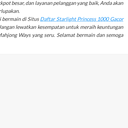
pot besar, dan layanan pelanggan yang baik, Anda akan
rlupakan.
i bermain di Situs
Daftar Starlight Princess 1000 Gacor
Jangan lewatkan kesempatan untuk meraih keuntungan
 Mahjong Ways yang seru. Selamat bermain dan semoga