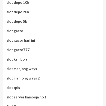
slot depo 10k
slot depo 20k
slot depo 5k
slot gacor
slot gacor hari ini
slot gacor777
slot kamboja
slot mahjong ways
slot mahjong ways 2
slot qris
slot server kamboja no.1