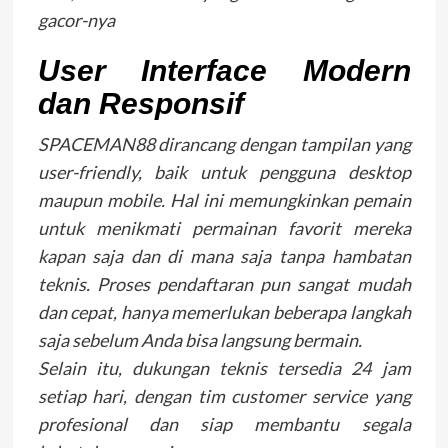
gacor-nya
User Interface Modern
dan Responsif
SPACEMAN88 dirancang dengan tampilan yang
user-friendly, baik untuk pengguna desktop
maupun mobile. Hal ini memungkinkan pemain
untuk menikmati permainan favorit mereka
kapan saja dan di mana saja tanpa hambatan
teknis. Proses pendaftaran pun sangat mudah
dan cepat, hanya memerlukan beberapa langkah
saja sebelum Anda bisa langsung bermain.
Selain itu, dukungan teknis tersedia 24 jam
setiap hari, dengan tim customer service yang
profesional dan siap membantu segala