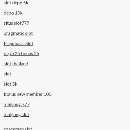
slot depo 5k
depo 10k
situs slot777
pragmatic slot
Pragmatic Slot
depo 25 bonus 25
slot thailand
slot
slot 5k
bonus new member 100
mahjong 777
mahjong slot
spaceman slot