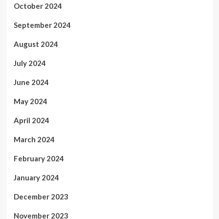
October 2024
September 2024
August 2024
July 2024
June 2024
May 2024
April 2024
March 2024
February 2024
January 2024
December 2023
November 2023