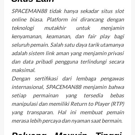
SPACEMAN88 tidak hanya sekadar situs slot
online biasa. Platform ini dirancang dengan
teknologi mutakhir untuk menjamin
kenyamanan, keamanan, dan fair play bagi
seluruh pemain. Salah satu daya tarik utamanya
adalah sistem link aman yang menjamin privasi
dan data pribadi pengguna terlindungi secara
maksimal.
Dengan sertifikasi dari lembaga pengawas
internasional, SPACEMAN88 menjamin bahwa
setiap permainan yang tersedia bebas
manipulasi dan memiliki Return to Player (RTP)
yang transparan. Hal ini membuat pemain
merasa lebih percaya dan nyaman saat bermain.