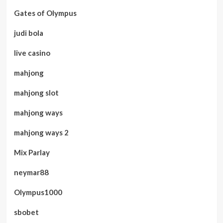
Gates of Olympus
judi bola
live casino
mahjong
mahjong slot
mahjong ways
mahjong ways 2
Mix Parlay
neymar88
Olympus1000
sbobet