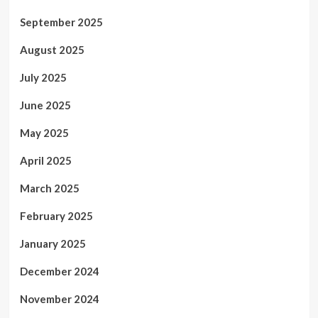
September 2025
August 2025
July 2025
June 2025
May 2025
April 2025
March 2025
February 2025
January 2025
December 2024
November 2024