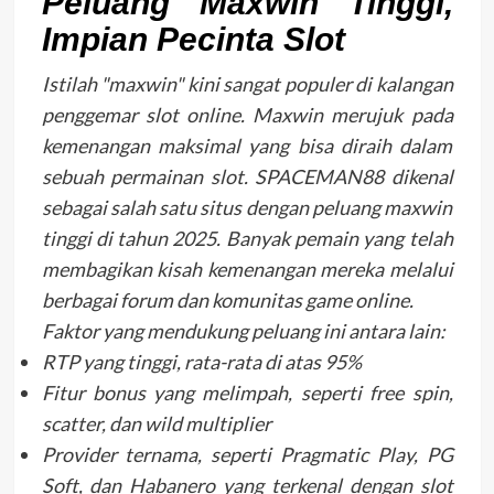
Peluang Maxwin Tinggi,
Impian Pecinta Slot
Istilah "maxwin" kini sangat populer di kalangan
penggemar slot online. Maxwin merujuk pada
kemenangan maksimal yang bisa diraih dalam
sebuah permainan slot. SPACEMAN88 dikenal
sebagai salah satu situs dengan peluang maxwin
tinggi di tahun 2025. Banyak pemain yang telah
membagikan kisah kemenangan mereka melalui
berbagai forum dan komunitas game online.
Faktor yang mendukung peluang ini antara lain:
RTP yang tinggi, rata-rata di atas 95%
Fitur bonus yang melimpah, seperti free spin,
scatter, dan wild multiplier
Provider ternama, seperti Pragmatic Play, PG
Soft, dan Habanero yang terkenal dengan slot