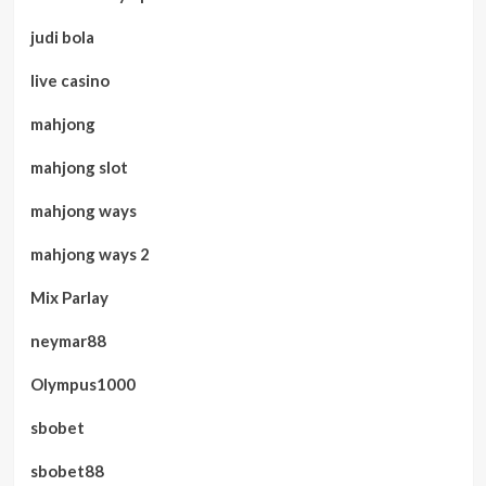
judi bola
live casino
mahjong
mahjong slot
mahjong ways
mahjong ways 2
Mix Parlay
neymar88
Olympus1000
sbobet
sbobet88