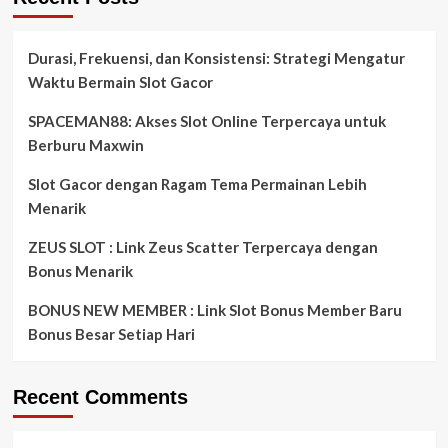
Durasi, Frekuensi, dan Konsistensi: Strategi Mengatur
Waktu Bermain Slot Gacor
SPACEMAN88: Akses Slot Online Terpercaya untuk
Berburu Maxwin
Slot Gacor dengan Ragam Tema Permainan Lebih
Menarik
ZEUS SLOT : Link Zeus Scatter Terpercaya dengan
Bonus Menarik
BONUS NEW MEMBER : Link Slot Bonus Member Baru
Bonus Besar Setiap Hari
Recent Comments