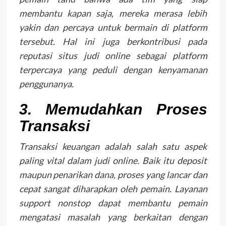
membantu kapan saja, mereka merasa lebih
yakin dan percaya untuk bermain di platform
tersebut. Hal ini juga berkontribusi pada
reputasi situs judi online sebagai platform
terpercaya yang peduli dengan kenyamanan
penggunanya.
3. Memudahkan Proses
Transaksi
Transaksi keuangan adalah salah satu aspek
paling vital dalam judi online. Baik itu deposit
maupun penarikan dana, proses yang lancar dan
cepat sangat diharapkan oleh pemain. Layanan
support nonstop dapat membantu pemain
mengatasi masalah yang berkaitan dengan