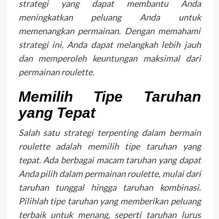
strategi yang dapat membantu Anda
meningkatkan peluang Anda untuk
memenangkan permainan. Dengan memahami
strategi ini, Anda dapat melangkah lebih jauh
dan memperoleh keuntungan maksimal dari
permainan roulette.
Memilih Tipe Taruhan
yang Tepat
Salah satu strategi terpenting dalam bermain
roulette adalah memilih tipe taruhan yang
tepat. Ada berbagai macam taruhan yang dapat
Anda pilih dalam permainan roulette, mulai dari
taruhan tunggal hingga taruhan kombinasi.
Pilihlah tipe taruhan yang memberikan peluang
terbaik untuk menang, seperti taruhan lurus