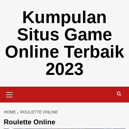
Skip
Kumpulan
to
content
Situs Game
Online Terbaik
2023
Primary
Menu
HOME
ROULETTE ONLINE
Roulette Online