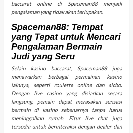
baccarat online di Spaceman88 menjadi
pengalaman yang tidak akan terlupakan.
Spaceman88: Tempat
yang Tepat untuk Mencari
Pengalaman Bermain
Judi yang Seru
Selain kasino baccarat, Spaceman88 juga
menawarkan berbagai permainan kasino
lainnya, seperti roulette online dan sicbo.
Dengan live casino yang disiarkan secara
langsung, pemain dapat merasakan sensasi
bermain di kasino sebenarnya tanpa harus
meninggalkan rumah. Fitur live chat juga
tersedia untuk berinteraksi dengan dealer dan