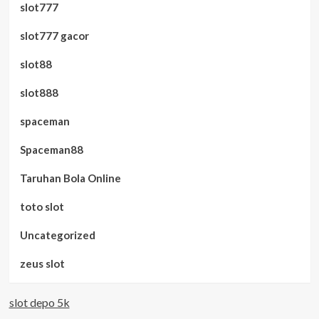
slot777
slot777 gacor
slot88
slot888
spaceman
Spaceman88
Taruhan Bola Online
toto slot
Uncategorized
zeus slot
slot depo 5k