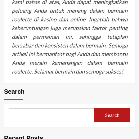
kami bahas di atas, Anda dapat meningkatkan
peluang Anda untuk menang dalam bermain
roulette di kasino dan online. Ingatlah bahwa
keberuntungan juga merupakan faktor penting
dalam permainan ini, sehingga tetaplah
bersabar dan konsisten dalam bermain. Semoga
artikel ini bermanfaat bagi Anda dan membantu
Anda meraih kemenangan dalam bermain
roulette. Selamat bermain dan semoga sukses!
Search
Search
Recent Posts