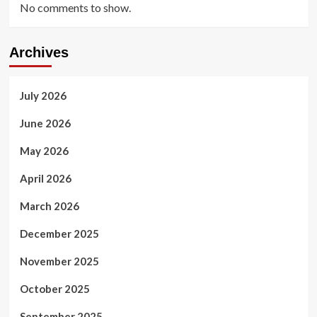
No comments to show.
Archives
July 2026
June 2026
May 2026
April 2026
March 2026
December 2025
November 2025
October 2025
September 2025