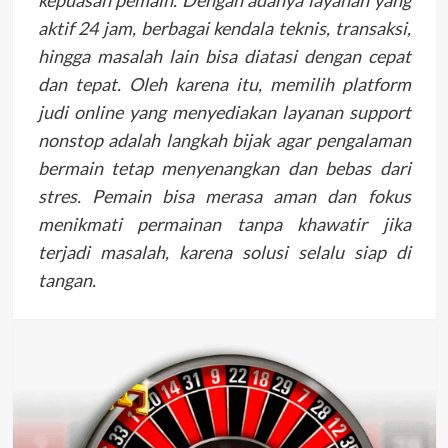
aktif 24 jam, berbagai kendala teknis, transaksi,
hingga masalah lain bisa diatasi dengan cepat
dan tepat. Oleh karena itu, memilih platform
judi online yang menyediakan layanan support
nonstop adalah langkah bijak agar pengalaman
bermain tetap menyenangkan dan bebas dari
stres. Pemain bisa merasa aman dan fokus
menikmati permainan tanpa khawatir jika
terjadi masalah, karena solusi selalu siap di
tangan.