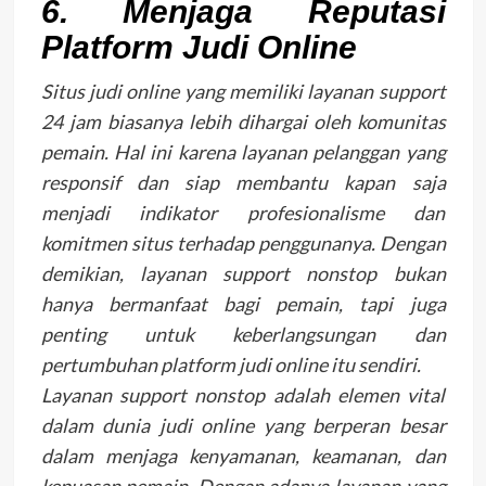
6. Menjaga Reputasi
Platform Judi Online
Situs judi online yang memiliki layanan support
24 jam biasanya lebih dihargai oleh komunitas
pemain. Hal ini karena layanan pelanggan yang
responsif dan siap membantu kapan saja
menjadi indikator profesionalisme dan
komitmen situs terhadap penggunanya. Dengan
demikian, layanan support nonstop bukan
hanya bermanfaat bagi pemain, tapi juga
penting untuk keberlangsungan dan
pertumbuhan platform judi online itu sendiri.
Layanan support nonstop adalah elemen vital
dalam dunia judi online yang berperan besar
dalam menjaga kenyamanan, keamanan, dan
kepuasan pemain. Dengan adanya layanan yang