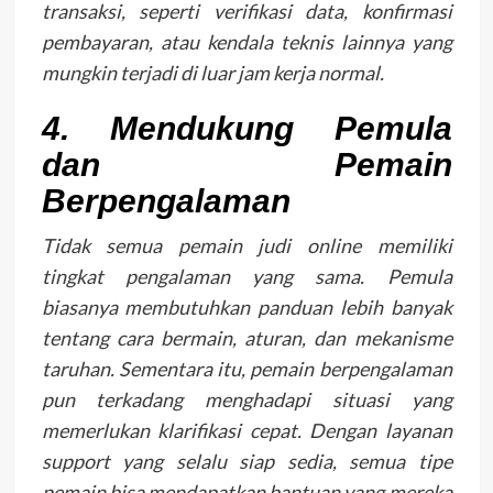
transaksi, seperti verifikasi data, konfirmasi
pembayaran, atau kendala teknis lainnya yang
mungkin terjadi di luar jam kerja normal.
4. Mendukung Pemula
dan Pemain
Berpengalaman
Tidak semua pemain judi online memiliki
tingkat pengalaman yang sama. Pemula
biasanya membutuhkan panduan lebih banyak
tentang cara bermain, aturan, dan mekanisme
taruhan. Sementara itu, pemain berpengalaman
pun terkadang menghadapi situasi yang
memerlukan klarifikasi cepat. Dengan layanan
support yang selalu siap sedia, semua tipe
pemain bisa mendapatkan bantuan yang mereka