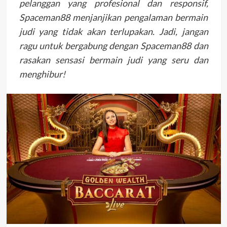
pelanggan yang profesional dan responsif,
Spaceman88 menjanjikan pengalaman bermain
judi yang tidak akan terlupakan. Jadi, jangan
ragu untuk bergabung dengan Spaceman88 dan
rasakan sensasi bermain judi yang seru dan
menghibur!