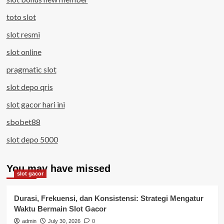
toto slot
slot resmi
slot online
pragmatic slot
slot depo qris
slot gacor hari ini
sbobet88
slot depo 5000
You may have missed
slot gacor
Durasi, Frekuensi, dan Konsistensi: Strategi Mengatur
Waktu Bermain Slot Gacor
admin
July 30, 2026
0