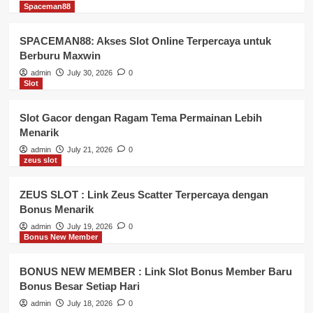
Spaceman88
SPACEMAN88: Akses Slot Online Terpercaya untuk
Berburu Maxwin
admin
July 30, 2026
0
Slot
Slot Gacor dengan Ragam Tema Permainan Lebih
Menarik
admin
July 21, 2026
0
zeus slot
ZEUS SLOT : Link Zeus Scatter Terpercaya dengan
Bonus Menarik
admin
July 19, 2026
0
Bonus New Member
BONUS NEW MEMBER : Link Slot Bonus Member Baru
Bonus Besar Setiap Hari
admin
July 18, 2026
0