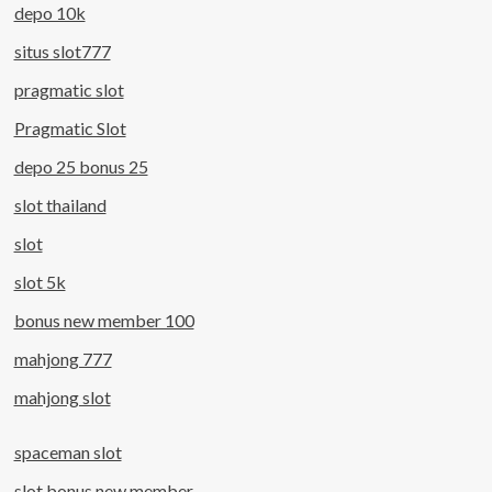
depo 10k
situs slot777
pragmatic slot
Pragmatic Slot
depo 25 bonus 25
slot thailand
slot
slot 5k
bonus new member 100
mahjong 777
mahjong slot
spaceman slot
slot bonus new member