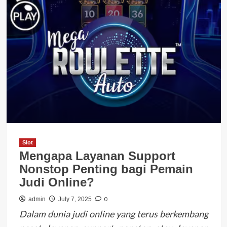
Slot
Mengapa Layanan Support
Nonstop Penting bagi Pemain
Judi Online?
0
admin
July 7, 2025
Dalam dunia judi online yang terus berkembang