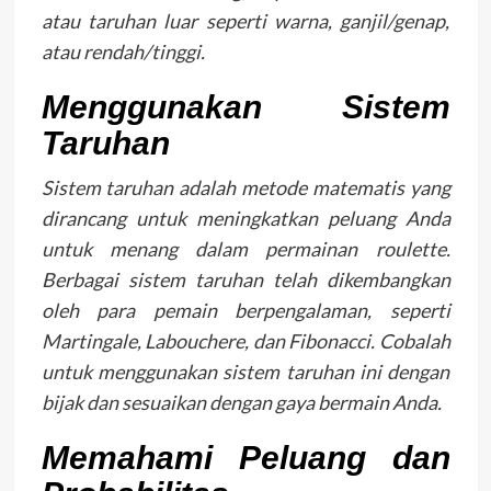
atau taruhan luar seperti warna, ganjil/genap,
atau rendah/tinggi.
Menggunakan Sistem
Taruhan
Sistem taruhan adalah metode matematis yang
dirancang untuk meningkatkan peluang Anda
untuk menang dalam permainan roulette.
Berbagai sistem taruhan telah dikembangkan
oleh para pemain berpengalaman, seperti
Martingale, Labouchere, dan Fibonacci. Cobalah
untuk menggunakan sistem taruhan ini dengan
bijak dan sesuaikan dengan gaya bermain Anda.
Memahami Peluang dan