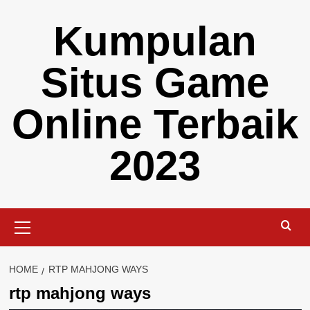
Skip
Kumpulan
to
content
Situs Game
Online Terbaik
2023
Primary
Menu
HOME
RTP MAHJONG WAYS
rtp mahjong ways