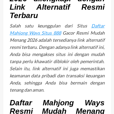
Link Alternatif Resmi
Terbaru
Salah satu keunggulan dari Situs
Daftar
Mahjong Ways Situs 888
Gacor Resmi Mudah
Menang 2026 adalah tersedianya link alternatif
resmi terbaru. Dengan adanya link alternatif ini,
Anda bisa mengakses situs ini dengan mudah
tanpa perlu khawatir diblokir oleh pemerintah.
Selain itu, link alternatif ini juga memastikan
keamanan data pribadi dan transaksi keuangan
Anda, sehingga Anda bisa bermain dengan
tenang dan aman.
Daftar Mahjong Ways
Resmi Mudah Menang