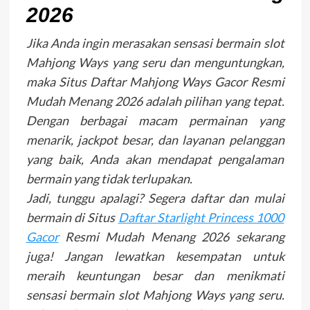
2026
Jika Anda ingin merasakan sensasi bermain slot
Mahjong Ways yang seru dan menguntungkan,
maka Situs Daftar Mahjong Ways Gacor Resmi
Mudah Menang 2026 adalah pilihan yang tepat.
Dengan berbagai macam permainan yang
menarik, jackpot besar, dan layanan pelanggan
yang baik, Anda akan mendapat pengalaman
bermain yang tidak terlupakan.
Jadi, tunggu apalagi? Segera daftar dan mulai
bermain di Situs
Daftar Starlight Princess 1000
Gacor
Resmi Mudah Menang 2026 sekarang
juga! Jangan lewatkan kesempatan untuk
meraih keuntungan besar dan menikmati
sensasi bermain slot Mahjong Ways yang seru.