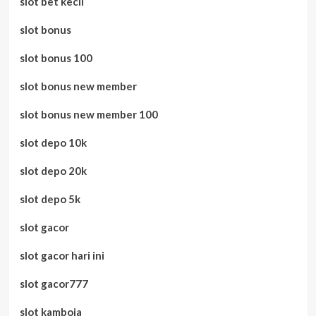
slot bet kecil
slot bonus
slot bonus 100
slot bonus new member
slot bonus new member 100
slot depo 10k
slot depo 20k
slot depo 5k
slot gacor
slot gacor hari ini
slot gacor777
slot kamboja