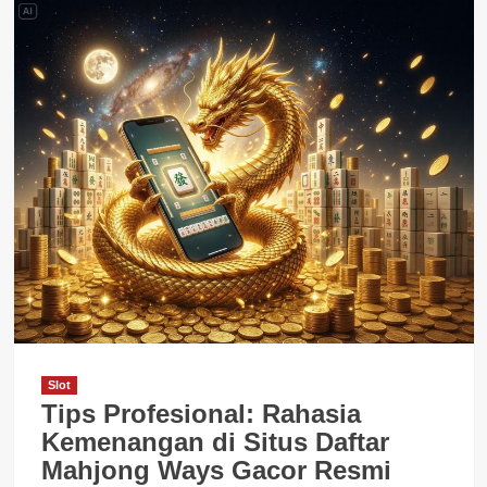
Slot
Tips Profesional: Rahasia
Kemenangan di Situs Daftar
Mahjong Ways Gacor Resmi