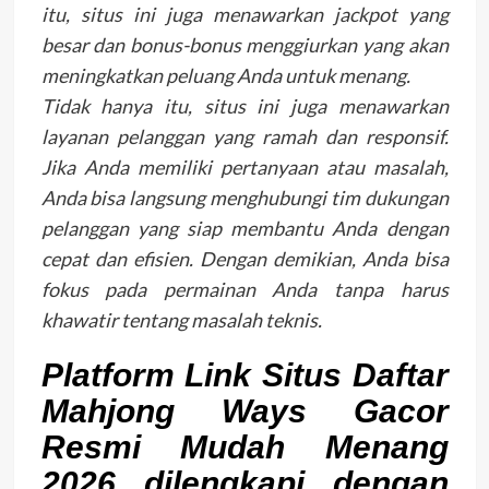
itu, situs ini juga menawarkan jackpot yang
besar dan bonus-bonus menggiurkan yang akan
meningkatkan peluang Anda untuk menang.
Tidak hanya itu, situs ini juga menawarkan
layanan pelanggan yang ramah dan responsif.
Jika Anda memiliki pertanyaan atau masalah,
Anda bisa langsung menghubungi tim dukungan
pelanggan yang siap membantu Anda dengan
cepat dan efisien. Dengan demikian, Anda bisa
fokus pada permainan Anda tanpa harus
khawatir tentang masalah teknis.
Platform Link Situs Daftar
Mahjong Ways Gacor
Resmi Mudah Menang
2026 dilengkapi dengan