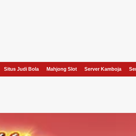
Situs Judi Bola
Mahjong Slot
Server Kamboja
Se