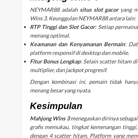
NEYMAR88 adalah
situs slot gacor
yang me
Wins 3. Keunggulan NEYMAR88 antara lain:
RTP Tinggi dan Slot Gacor
: Setiap permain
menang optimal.
Keamanan dan Kenyamanan Bermain
: Dat
platform responsif di desktop dan mobile.
Fitur Bonus Lengkap
: Selain scatter hitam 
multiplier, dan jackpot progresif.
Dengan kombinasi ini, pemain tidak hanya
menang besar yang nyata.
Kesimpulan
Mahjong Wins 3
menegaskan dirinya sebaga
grafis memukau, tingkat kemenangan tinggi
dengan 4 scatter hitam. Platform yang men