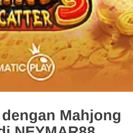
 dengan Mahjong
 di NEYMAR88