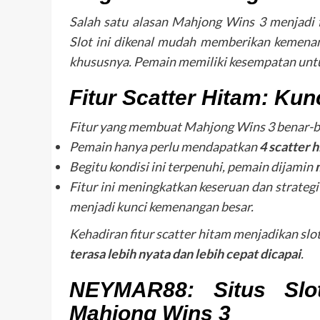
Salah satu alasan Mahjong Wins 3 menjadi 
Slot ini dikenal mudah memberikan kemenang
khususnya. Pemain memiliki kesempatan untuk
Fitur Scatter Hitam: Ku
Fitur yang membuat Mahjong Wins 3 benar-b
Pemain hanya perlu mendapatkan
4 scatter 
Begitu kondisi ini terpenuhi, pemain dijamin
Fitur ini meningkatkan keseruan dan strateg
menjadi kunci kemenangan besar.
Kehadiran fitur scatter hitam menjadikan slot 
terasa lebih nyata dan lebih cepat dicapai
.
NEYMAR88: Situs Slo
Mahjong Wins 3