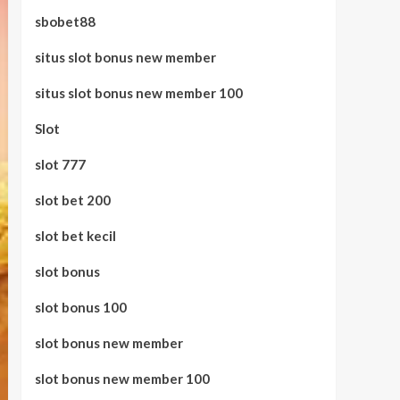
sbobet88
situs slot bonus new member
situs slot bonus new member 100
Slot
slot 777
slot bet 200
slot bet kecil
slot bonus
slot bonus 100
slot bonus new member
slot bonus new member 100