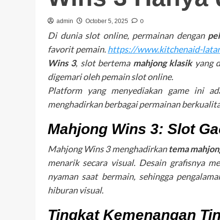
0
admin
October 5, 2025
Di dunia slot online, permainan dengan
pe
favorit pemain.
https://www.kitchenaid-lat
Wins 3
, slot bertema
mahjong klasik
yang d
digemari oleh pemain slot online.
Platform yang menyediakan game ini a
menghadirkan berbagai permainan berkualitas
Mahjong Wins 3: Slot G
Mahjong Wins 3 menghadirkan
tema mahjong
menarik secara visual. Desain grafisnya
nyaman saat bermain, sehingga pengalama
hiburan visual.
Tingkat Kemenangan Tin