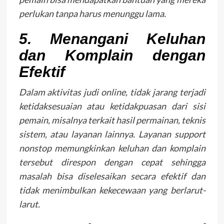
perlukan tanpa harus menunggu lama.
5. Menangani Keluhan
dan Komplain dengan
Efektif
Dalam aktivitas judi online, tidak jarang terjadi
ketidaksesuaian atau ketidakpuasan dari sisi
pemain, misalnya terkait hasil permainan, teknis
sistem, atau layanan lainnya. Layanan support
nonstop memungkinkan keluhan dan komplain
tersebut direspon dengan cepat sehingga
masalah bisa diselesaikan secara efektif dan
tidak menimbulkan kekecewaan yang berlarut-
larut.