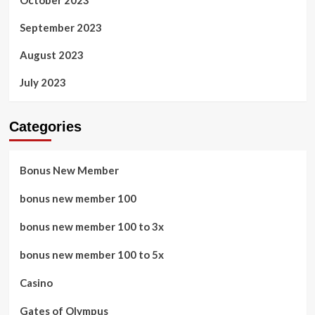
September 2023
August 2023
July 2023
Categories
Bonus New Member
bonus new member 100
bonus new member 100 to 3x
bonus new member 100 to 5x
Casino
Gates of Olympus