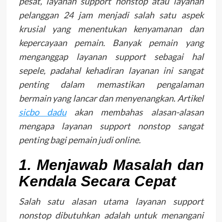
pesat, layanan support nonstop atau layanan
pelanggan 24 jam menjadi salah satu aspek
krusial yang menentukan kenyamanan dan
kepercayaan pemain. Banyak pemain yang
menganggap layanan support sebagai hal
sepele, padahal kehadiran layanan ini sangat
penting dalam memastikan pengalaman
bermain yang lancar dan menyenangkan. Artikel
sicbo dadu
akan membahas alasan-alasan
mengapa layanan support nonstop sangat
penting bagi pemain judi online.
1. Menjawab Masalah dan
Kendala Secara Cepat
Salah satu alasan utama layanan support
nonstop dibutuhkan adalah untuk menangani