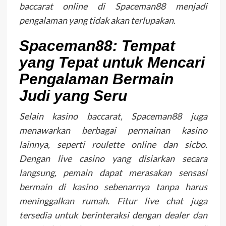
baccarat online di Spaceman88 menjadi
pengalaman yang tidak akan terlupakan.
Spaceman88: Tempat
yang Tepat untuk Mencari
Pengalaman Bermain
Judi yang Seru
Selain kasino baccarat, Spaceman88 juga
menawarkan berbagai permainan kasino
lainnya, seperti roulette online dan sicbo.
Dengan live casino yang disiarkan secara
langsung, pemain dapat merasakan sensasi
bermain di kasino sebenarnya tanpa harus
meninggalkan rumah. Fitur live chat juga
tersedia untuk berinteraksi dengan dealer dan