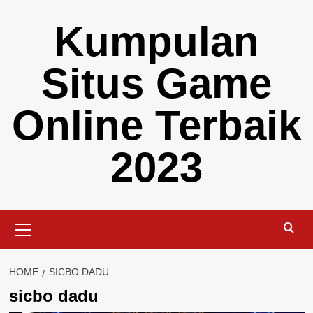
Skip
Kumpulan
to
content
Situs Game
Online Terbaik
2023
Primary
Menu
HOME
SICBO DADU
sicbo dadu