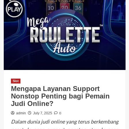
Slot
Mengapa Layanan Support
Nonstop Penting bagi Pemain
Judi Online?
0
admin
July 7, 2025
Dalam dunia judi online yang terus berkembang