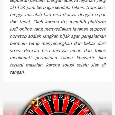
aktif 24 jam, berbagai kendala teknis, transaksi,
hingga masalah lain bisa diatasi dengan cepat
dan tepat. Oleh karena itu, memilih platform
judi online yang menyediakan layanan support
nonstop adalah langkah bijak agar pengalaman
bermain tetap menyenangkan dan bebas dari
stres. Pemain bisa merasa aman dan fokus
menikmati permainan tanpa khawatir jika
terjadi masalah, karena solusi selalu siap di
tangan.