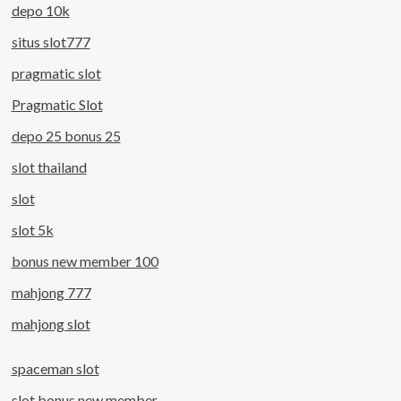
depo 10k
situs slot777
pragmatic slot
Pragmatic Slot
depo 25 bonus 25
slot thailand
slot
slot 5k
bonus new member 100
mahjong 777
mahjong slot
spaceman slot
slot bonus new member