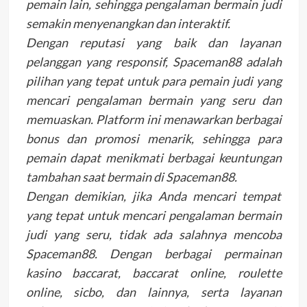
pemain lain, sehingga pengalaman bermain judi
semakin menyenangkan dan interaktif.
Dengan reputasi yang baik dan layanan
pelanggan yang responsif, Spaceman88 adalah
pilihan yang tepat untuk para pemain judi yang
mencari pengalaman bermain yang seru dan
memuaskan. Platform ini menawarkan berbagai
bonus dan promosi menarik, sehingga para
pemain dapat menikmati berbagai keuntungan
tambahan saat bermain di Spaceman88.
Dengan demikian, jika Anda mencari tempat
yang tepat untuk mencari pengalaman bermain
judi yang seru, tidak ada salahnya mencoba
Spaceman88. Dengan berbagai permainan
kasino baccarat, baccarat online, roulette
online, sicbo, dan lainnya, serta layanan