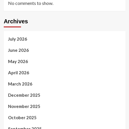
No comments to show.
Archives
July 2026
June 2026
May 2026
April 2026
March 2026
December 2025
November 2025
October 2025
September 2025