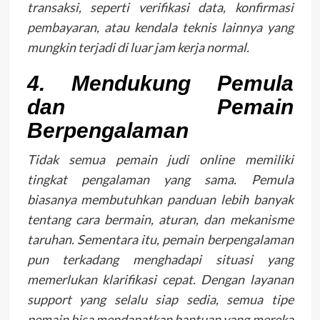
transaksi, seperti verifikasi data, konfirmasi
pembayaran, atau kendala teknis lainnya yang
mungkin terjadi di luar jam kerja normal.
4. Mendukung Pemula
dan Pemain
Berpengalaman
Tidak semua pemain judi online memiliki
tingkat pengalaman yang sama. Pemula
biasanya membutuhkan panduan lebih banyak
tentang cara bermain, aturan, dan mekanisme
taruhan. Sementara itu, pemain berpengalaman
pun terkadang menghadapi situasi yang
memerlukan klarifikasi cepat. Dengan layanan
support yang selalu siap sedia, semua tipe
pemain bisa mendapatkan bantuan yang mereka