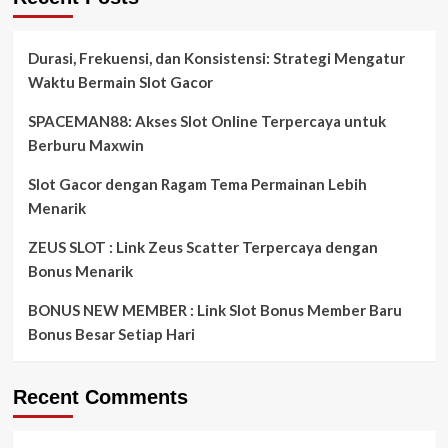
Durasi, Frekuensi, dan Konsistensi: Strategi Mengatur
Waktu Bermain Slot Gacor
SPACEMAN88: Akses Slot Online Terpercaya untuk
Berburu Maxwin
Slot Gacor dengan Ragam Tema Permainan Lebih
Menarik
ZEUS SLOT : Link Zeus Scatter Terpercaya dengan
Bonus Menarik
BONUS NEW MEMBER : Link Slot Bonus Member Baru
Bonus Besar Setiap Hari
Recent Comments