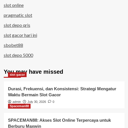
slot online
pragmatic slot
slot depo qris
slot gacor hari ini
sbobet88
slot depo 5000
You may have missed
slot gacor
Durasi, Frekuensi, dan Konsistensi: Strategi Mengatur
Waktu Bermain Slot Gacor
admin
July 30, 2026
0
Spaceman88
SPACEMAN88: Akses Slot Online Terpercaya untuk
Berburu Maxwin