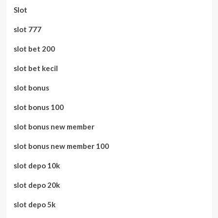
Slot
slot 777
slot bet 200
slot bet kecil
slot bonus
slot bonus 100
slot bonus new member
slot bonus new member 100
slot depo 10k
slot depo 20k
slot depo 5k