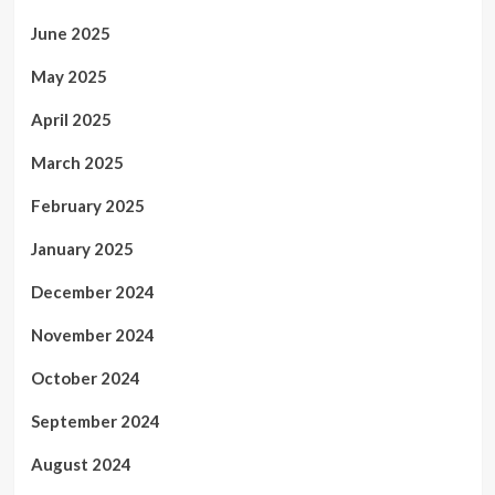
June 2025
May 2025
April 2025
March 2025
February 2025
January 2025
December 2024
November 2024
October 2024
September 2024
August 2024