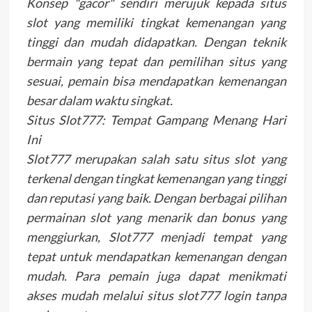
Konsep "gacor" sendiri merujuk kepada situs
slot yang memiliki tingkat kemenangan yang
tinggi dan mudah didapatkan. Dengan teknik
bermain yang tepat dan pemilihan situs yang
sesuai, pemain bisa mendapatkan kemenangan
besar dalam waktu singkat.
Situs Slot777: Tempat Gampang Menang Hari
Ini
Slot777 merupakan salah satu situs slot yang
terkenal dengan tingkat kemenangan yang tinggi
dan reputasi yang baik. Dengan berbagai pilihan
permainan slot yang menarik dan bonus yang
menggiurkan, Slot777 menjadi tempat yang
tepat untuk mendapatkan kemenangan dengan
mudah. Para pemain juga dapat menikmati
akses mudah melalui situs slot777 login tanpa