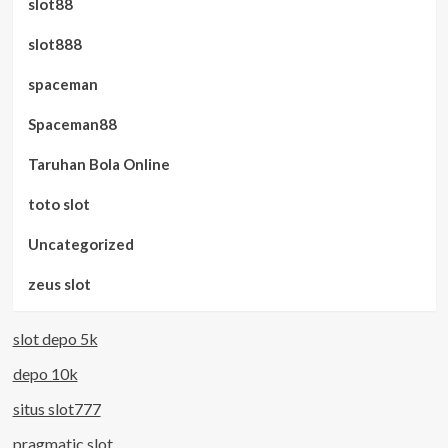
slot88
slot888
spaceman
Spaceman88
Taruhan Bola Online
toto slot
Uncategorized
zeus slot
slot depo 5k
depo 10k
situs slot777
pragmatic slot