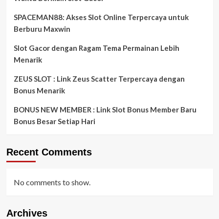
SPACEMAN88: Akses Slot Online Terpercaya untuk
Berburu Maxwin
Slot Gacor dengan Ragam Tema Permainan Lebih
Menarik
ZEUS SLOT : Link Zeus Scatter Terpercaya dengan
Bonus Menarik
BONUS NEW MEMBER : Link Slot Bonus Member Baru
Bonus Besar Setiap Hari
Recent Comments
No comments to show.
Archives