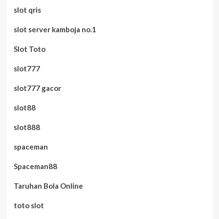
slot qris
slot server kamboja no.1
Slot Toto
slot777
slot777 gacor
slot88
slot888
spaceman
Spaceman88
Taruhan Bola Online
toto slot