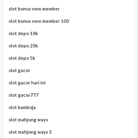
slot bonus new member
slot bonus new member 100
slot depo 10k
slot depo 20k
slot depo 5k
slot gacor
slot gacor hari ini
slot gacor777
slot kamboja
slot mahjong ways
slot mahjong ways 2