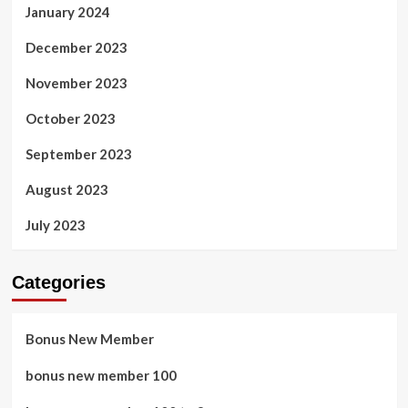
January 2024
December 2023
November 2023
October 2023
September 2023
August 2023
July 2023
Categories
Bonus New Member
bonus new member 100