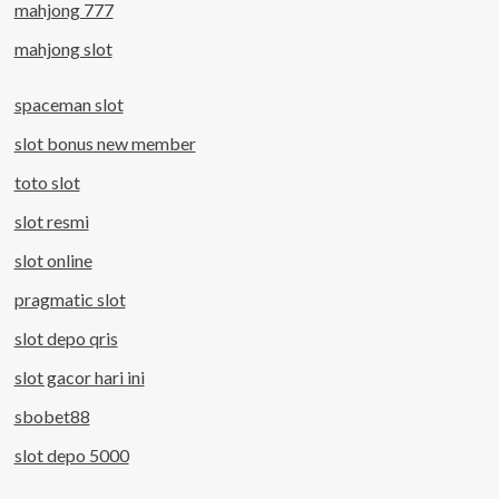
mahjong 777
mahjong slot
spaceman slot
slot bonus new member
toto slot
slot resmi
slot online
pragmatic slot
slot depo qris
slot gacor hari ini
sbobet88
slot depo 5000