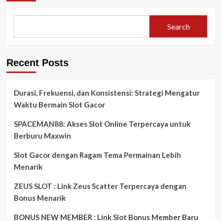
Search
Recent Posts
Durasi, Frekuensi, dan Konsistensi: Strategi Mengatur
Waktu Bermain Slot Gacor
SPACEMAN88: Akses Slot Online Terpercaya untuk
Berburu Maxwin
Slot Gacor dengan Ragam Tema Permainan Lebih
Menarik
ZEUS SLOT : Link Zeus Scatter Terpercaya dengan
Bonus Menarik
BONUS NEW MEMBER : Link Slot Bonus Member Baru