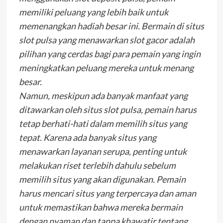
memiliki peluang yang lebih baik untuk
memenangkan hadiah besar ini. Bermain di situs
slot pulsa yang menawarkan slot gacor adalah
pilihan yang cerdas bagi para pemain yang ingin
meningkatkan peluang mereka untuk menang
besar.
Namun, meskipun ada banyak manfaat yang
ditawarkan oleh situs slot pulsa, pemain harus
tetap berhati-hati dalam memilih situs yang
tepat. Karena ada banyak situs yang
menawarkan layanan serupa, penting untuk
melakukan riset terlebih dahulu sebelum
memilih situs yang akan digunakan. Pemain
harus mencari situs yang terpercaya dan aman
untuk memastikan bahwa mereka bermain
dengan nyaman dan tanpa khawatir tentang