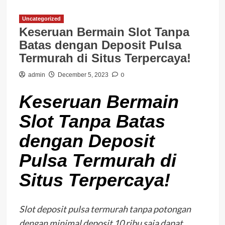
Uncategorized
Keseruan Bermain Slot Tanpa
Batas dengan Deposit Pulsa
Termurah di Situs Terpercaya!
0
admin
December 5, 2023
Keseruan Bermain
Slot Tanpa Batas
dengan Deposit
Pulsa Termurah di
Situs Terpercaya!
Slot deposit pulsa termurah tanpa potongan
dengan minimal deposit 10 ribu saja dapat