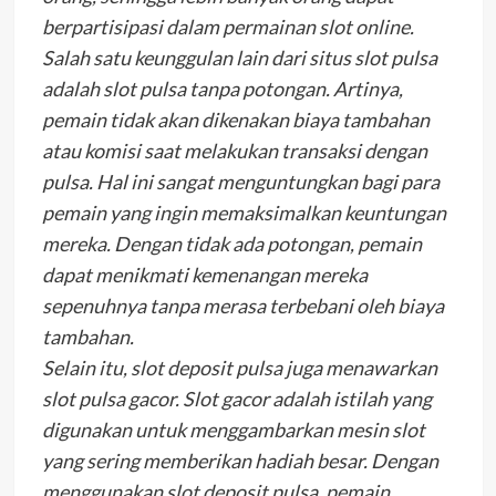
berpartisipasi dalam permainan slot online.
Salah satu keunggulan lain dari situs slot pulsa
adalah slot pulsa tanpa potongan. Artinya,
pemain tidak akan dikenakan biaya tambahan
atau komisi saat melakukan transaksi dengan
pulsa. Hal ini sangat menguntungkan bagi para
pemain yang ingin memaksimalkan keuntungan
mereka. Dengan tidak ada potongan, pemain
dapat menikmati kemenangan mereka
sepenuhnya tanpa merasa terbebani oleh biaya
tambahan.
Selain itu, slot deposit pulsa juga menawarkan
slot pulsa gacor. Slot gacor adalah istilah yang
digunakan untuk menggambarkan mesin slot
yang sering memberikan hadiah besar. Dengan
menggunakan slot deposit pulsa, pemain