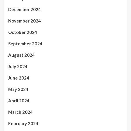
December 2024
November 2024
October 2024
September 2024
August 2024
July 2024
June 2024
May 2024
April 2024
March 2024
February 2024