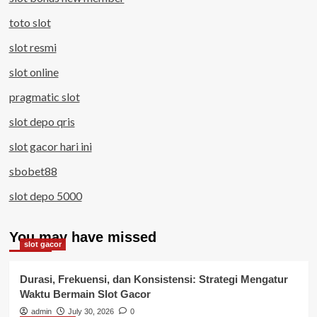
toto slot
slot resmi
slot online
pragmatic slot
slot depo qris
slot gacor hari ini
sbobet88
slot depo 5000
You may have missed
slot gacor
Durasi, Frekuensi, dan Konsistensi: Strategi Mengatur
Waktu Bermain Slot Gacor
admin
July 30, 2026
0