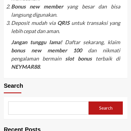
Bonus new member
yang besar dan bisa
langsung digunakan.
Deposit mudah via
QRIS
untuk transaksi yang
lebih cepat dan aman.
Jangan tunggu lama!
Daftar sekarang, klaim
bonus new member 100
dan nikmati
pengalaman bermain
slot bonus
terbaik di
NEYMAR88
.
Search
Search
Recent Posts