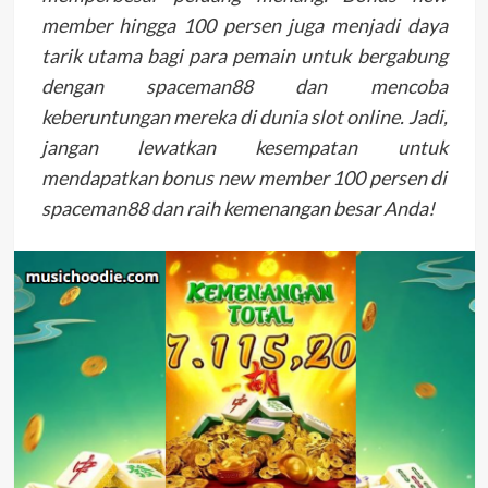
member hingga 100 persen juga menjadi daya
tarik utama bagi para pemain untuk bergabung
dengan spaceman88 dan mencoba
keberuntungan mereka di dunia slot online. Jadi,
jangan lewatkan kesempatan untuk
mendapatkan bonus new member 100 persen di
spaceman88 dan raih kemenangan besar Anda!