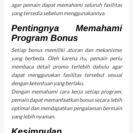
agar pemain dapat memahami seluruh fasilitas
yang tersedia sebelum menggunakannya.
Pentingnya Memahami
Program Bonus
Setiap bonus memiliki aturan dan mekanisme
yang berbeda. Oleh karena itu, pemain perlu
membaca detail promo terlebih dahulu agar
dapat menggunakan fasilitas tersebut sesuai
dengan ketentuan yang berlaku.
Dengan memahami cara kerja setiap program,
pemain dapat memanfaatkan bonus secara lebih
optimal dan mendapatkan pengalaman bermain
yang lebih nyaman.
Kesimpulan