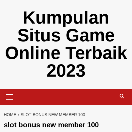
Skip
Kumpulan
to
content
Situs Game
Online Terbaik
2023
Primary
Menu
HOME
SLOT BONUS NEW MEMBER 100
slot bonus new member 100