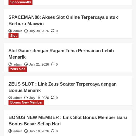
Spaceman88
SPACEMAN88: Akses Slot Online Terpercaya untuk
Berburu Maxwin
admin
July 30, 2026
0
Slot
Slot Gacor dengan Ragam Tema Permainan Lebih
Menarik
admin
July 21, 2026
0
zeus slot
ZEUS SLOT : Link Zeus Scatter Terpercaya dengan
Bonus Menarik
admin
July 19, 2026
0
Bonus New Member
BONUS NEW MEMBER : Link Slot Bonus Member Baru
Bonus Besar Setiap Hari
admin
July 18, 2026
0