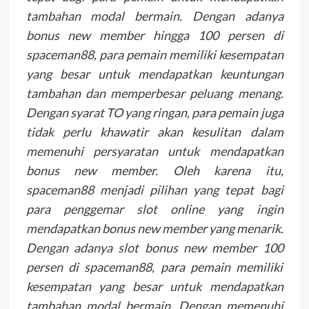
tambahan modal bermain. Dengan adanya
bonus new member hingga 100 persen di
spaceman88, para pemain memiliki kesempatan
yang besar untuk mendapatkan keuntungan
tambahan dan memperbesar peluang menang.
Dengan syarat TO yang ringan, para pemain juga
tidak perlu khawatir akan kesulitan dalam
memenuhi persyaratan untuk mendapatkan
bonus new member. Oleh karena itu,
spaceman88 menjadi pilihan yang tepat bagi
para penggemar slot online yang ingin
mendapatkan bonus new member yang menarik.
Dengan adanya slot bonus new member 100
persen di spaceman88, para pemain memiliki
kesempatan yang besar untuk mendapatkan
tambahan modal bermain. Dengan memenuhi