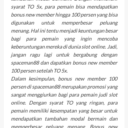
syarat TO 5x, para pemain bisa mendapatkan
bonus new member hingga 100 persen yang bisa
digunakan untuk memperbesar peluang
menang. Hal ini tentu menjadi keuntungan besar
bagi para pemain yang ingin mencoba
keberuntungan mereka di dunia slot online. Jadi,
jangan ragu lagi untuk bergabung dengan
spaceman88 dan dapatkan bonus new member
100 persen setelah TO 5x.
Dalam kesimpulan, bonus new member 100
persen di spaceman88 merupakan promosi yang
sangat menggiurkan bagi para pemain judi slot
online. Dengan syarat TO yang ringan, para
pemain memiliki kesempatan yang besar untuk
mendapatkan tambahan modal bermain dan
memperbesar peluang menang. Bonus new