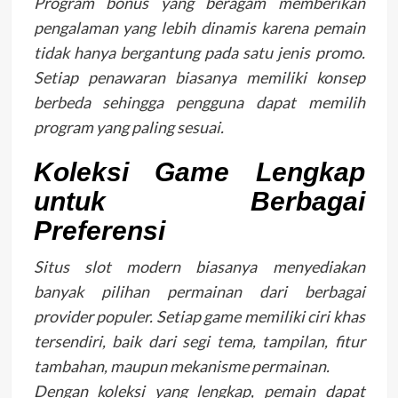
Program bonus yang beragam memberikan
pengalaman yang lebih dinamis karena pemain
tidak hanya bergantung pada satu jenis promo.
Setiap penawaran biasanya memiliki konsep
berbeda sehingga pengguna dapat memilih
program yang paling sesuai.
Koleksi Game Lengkap
untuk Berbagai
Preferensi
Situs slot modern biasanya menyediakan
banyak pilihan permainan dari berbagai
provider populer. Setiap game memiliki ciri khas
tersendiri, baik dari segi tema, tampilan, fitur
tambahan, maupun mekanisme permainan.
Dengan koleksi yang lengkap, pemain dapat