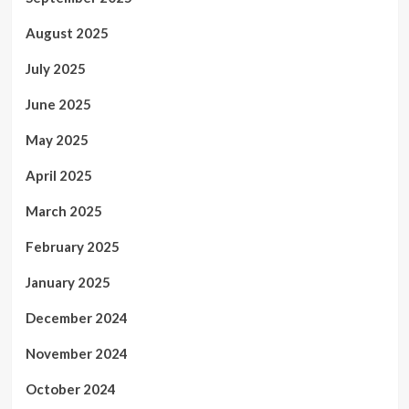
August 2025
July 2025
June 2025
May 2025
April 2025
March 2025
February 2025
January 2025
December 2024
November 2024
October 2024