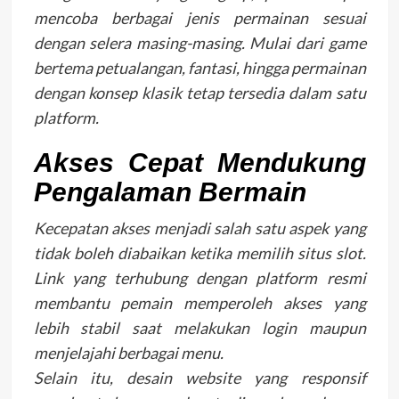
mencoba berbagai jenis permainan sesuai
dengan selera masing-masing. Mulai dari game
bertema petualangan, fantasi, hingga permainan
dengan konsep klasik tetap tersedia dalam satu
platform.
Akses Cepat Mendukung
Pengalaman Bermain
Kecepatan akses menjadi salah satu aspek yang
tidak boleh diabaikan ketika memilih situs slot.
Link yang terhubung dengan platform resmi
membantu pemain memperoleh akses yang
lebih stabil saat melakukan login maupun
menjelajahi berbagai menu.
Selain itu, desain website yang responsif