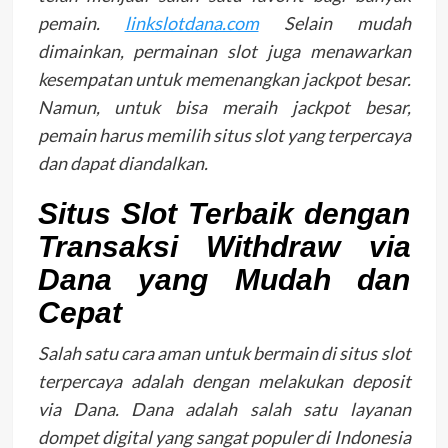
pemain.
linkslotdana.com
Selain mudah
dimainkan, permainan slot juga menawarkan
kesempatan untuk memenangkan jackpot besar.
Namun, untuk bisa meraih jackpot besar,
pemain harus memilih situs slot yang terpercaya
dan dapat diandalkan.
Situs Slot Terbaik dengan
Transaksi Withdraw via
Dana yang Mudah dan
Cepat
Salah satu cara aman untuk bermain di situs slot
terpercaya adalah dengan melakukan deposit
via Dana. Dana adalah salah satu layanan
dompet digital yang sangat populer di Indonesia