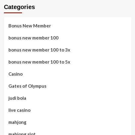
Categories
Bonus New Member
bonus new member 100
bonus new member 100 to 3x
bonus new member 100 to 5x
Casino
Gates of Olympus
judi bola
live casino
mahjong
mahjong slot