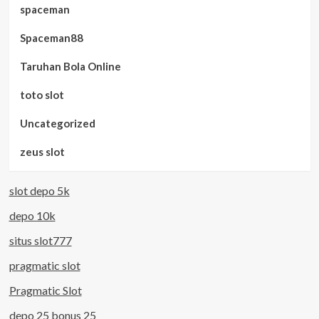
spaceman
Spaceman88
Taruhan Bola Online
toto slot
Uncategorized
zeus slot
slot depo 5k
depo 10k
situs slot777
pragmatic slot
Pragmatic Slot
depo 25 bonus 25