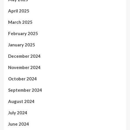
April 2025
March 2025
February 2025
January 2025
December 2024
November 2024
October 2024
September 2024
August 2024
July 2024
June 2024