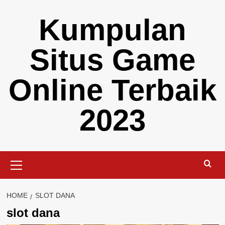
Skip
Kumpulan
to
content
Situs Game
Online Terbaik
2023
Primary
Menu
HOME
SLOT DANA
slot dana