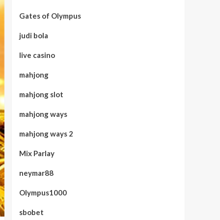
Gates of Olympus
judi bola
live casino
mahjong
mahjong slot
mahjong ways
mahjong ways 2
Mix Parlay
neymar88
Olympus1000
sbobet