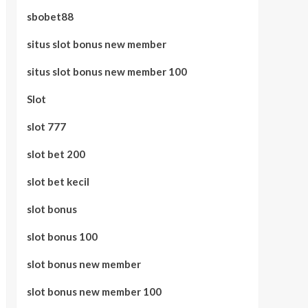
sbobet88
situs slot bonus new member
situs slot bonus new member 100
Slot
slot 777
slot bet 200
slot bet kecil
slot bonus
slot bonus 100
slot bonus new member
slot bonus new member 100