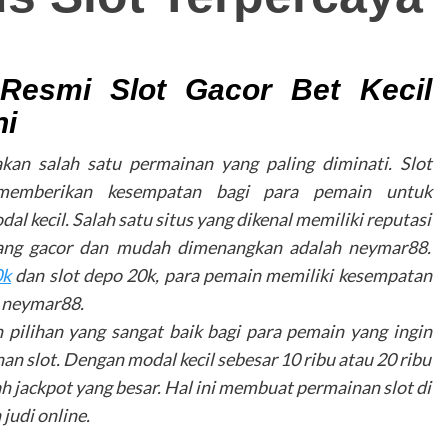
 Resmi Slot Gacor Bet Kecil
ni
kan salah satu permainan yang paling diminati. Slot
a memberikan kesempatan bagi para pemain untuk
 kecil. Salah satu situs yang dikenal memiliki reputasi
ang gacor dan mudah dimenangkan adalah neymar88.
0k
dan slot depo 20k, para pemain memiliki kesempatan
t neymar88.
pilihan yang sangat baik bagi para pemain yang ingin
slot. Dengan modal kecil sebesar 10 ribu atau 20 ribu
 jackpot yang besar. Hal ini membuat permainan slot di
judi online.