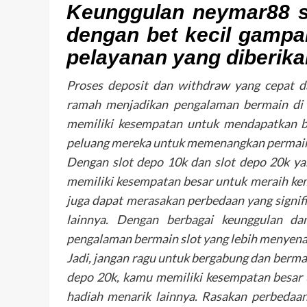
Keunggulan neymar88 se
dengan bet kecil gampa
pelayanan yang diberik
Proses deposit dan withdraw yang cepat d
ramah menjadikan pengalaman bermain di
memiliki kesempatan untuk mendapatkan b
peluang mereka untuk memenangkan permain
Dengan slot depo 10k dan slot depo 20k yan
memiliki kesempatan besar untuk meraih ke
juga dapat merasakan perbedaan yang signi
lainnya. Dengan berbagai keunggulan d
pengalaman bermain slot yang lebih menyen
Jadi, jangan ragu untuk bergabung dan bermai
depo 20k, kamu memiliki kesempatan besar
hadiah menarik lainnya. Rasakan perbedaa