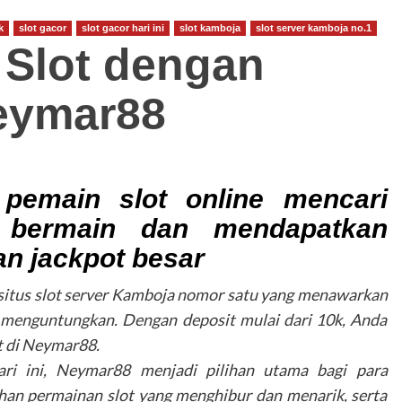
k
slot gacor
slot gacor hari ini
slot kamboja
slot server kamboja no.1
 Slot dengan
eymar88
 pemain slot online mencari
k bermain dan mendapatkan
n jackpot besar
 situs slot server Kamboja nomor satu yang menawarkan
 menguntungkan. Dengan deposit mulai dari 10k, Anda
t di Neymar88.
ri ini, Neymar88 menjadi pilihan utama bagi para
ihan permainan slot yang menghibur dan menarik, serta