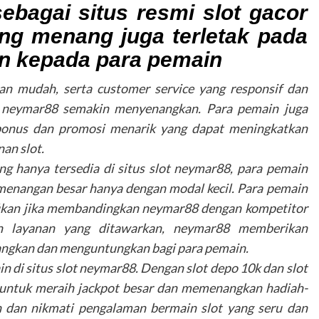
bagai situs resmi slot gacor
ng menang juga terletak pada
an kepada para pemain
an mudah, serta customer service yang responsif dan
 neymar88 semakin menyenangkan. Para pemain juga
onus dan promosi menarik yang dapat meningkatkan
an slot.
g hanya tersedia di situs slot neymar88, para pemain
menangan besar hanya dengan modal kecil. Para pemain
fikan jika membandingkan neymar88 dengan kompetitor
an layanan yang ditawarkan, neymar88 memberikan
angkan dan menguntungkan bagi para pemain.
n di situs slot neymar88. Dengan slot depo 10k dan slot
 untuk meraih jackpot besar dan memenangkan hadiah-
n dan nikmati pengalaman bermain slot yang seru dan