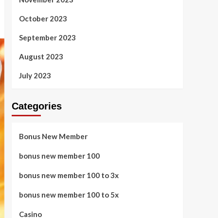
October 2023
September 2023
August 2023
July 2023
Categories
Bonus New Member
bonus new member 100
bonus new member 100 to 3x
bonus new member 100 to 5x
Casino