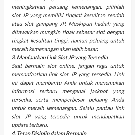
meningkatkan peluang kemenangan, pilihlah
slot JP yang memiliki tingkat kesulitan rendah
atau slot gampang JP. Meskipun hadiah yang
ditawarkan mungkin tidak sebesar slot dengan
tingkat kesulitan tinggi, namun peluang untuk
meraih kemenangan akan lebih besar.
3. Manfaatkan Link Slot JP yang Tersedia
Saat bermain slot online, jangan ragu untuk
memanfaatkan link slot JP yang tersedia. Link
ini dapat membantu Anda untuk menemukan
informasi terbaru mengenai jackpot yang
tersedia, serta memperbesar peluang Anda
untuk meraih kemenangan. Selalu pantau link
slot JP yang tersedia untuk mendapatkan
update terbaru.
4. Tetap Disiplin dalam Bermain