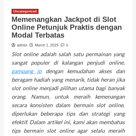
Uncategorized
Memenangkan Jackpot di Slot
Online Petunjuk Praktis dengan
Modal Terbatas
0
admin
March 1, 2025
Slot online adalah salah satu permainan yang
sangat populer di kalangan penjudi online.
gampang jp
dengan kemudahan akses dan
beragam hadiah yang menarik, tidak heran jika
slot online menjadi pilihan utama bagi banyak
orang. Namun, untuk meraih kemenangan
secara konsisten dalam bermain slot online,
diperlukan beberapa tips dan strategi yang
efektif. Dalam artikel ini, kami akan membahas
tips bermain slot online agar selalu meraih