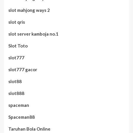
slot mahjong ways 2
slot qris
slot server kamboja no.1
Slot Toto
slot777
slot777 gacor
slot88
slot888
spaceman
Spaceman88
Taruhan Bola Online