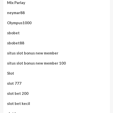
Mix Parlay
neymar88
Olympus1000
sbobet
sbobet88
situs slot bonus new member
situs slot bonus new member 100
Slot
slot 777
slot bet 200
slot bet kecil