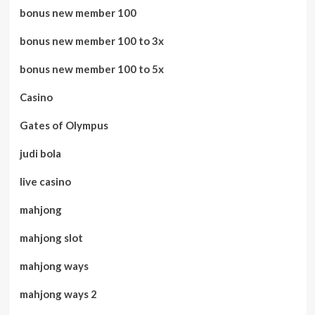
bonus new member 100
bonus new member 100 to 3x
bonus new member 100 to 5x
Casino
Gates of Olympus
judi bola
live casino
mahjong
mahjong slot
mahjong ways
mahjong ways 2