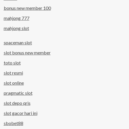
bonus new member 100
mahjong 777
mahjong slot
spaceman slot
slot bonus new member
toto slot
slot resmi
slot online
pragmatic slot
slot depo qris
slot gacor hari ini
sbobet88