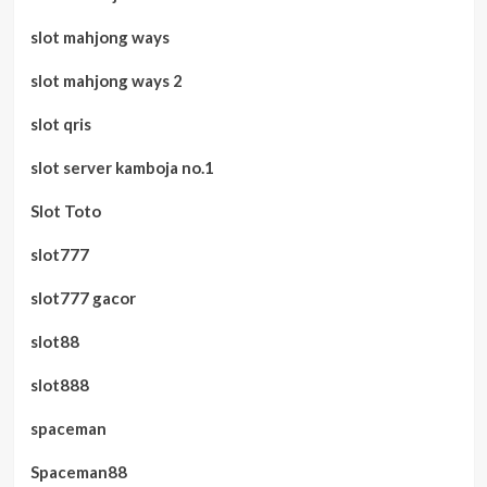
slot mahjong ways
slot mahjong ways 2
slot qris
slot server kamboja no.1
Slot Toto
slot777
slot777 gacor
slot88
slot888
spaceman
Spaceman88