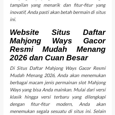
tampilan yang menarik dan fitur-fitur yang
inovatif, Anda pasti akan betah bermain di situs
ini.
Website Situs Daftar
Mahjong Ways Gacor
Resmi Mudah Menang
2026 dan Cuan Besar
Di Situs Daftar Mahjong Ways Gacor Resmi
Mudah Menang 2026, Anda akan menemukan
berbagai macam jenis permainan slot Mahjong
Ways yang bisa Anda mainkan. Mulai dari versi
klasik hingga versi terbaru yang dilengkapi
dengan fitur-fitur modern, Anda akan
menemukan segala sesuatu di situs ini. Selain