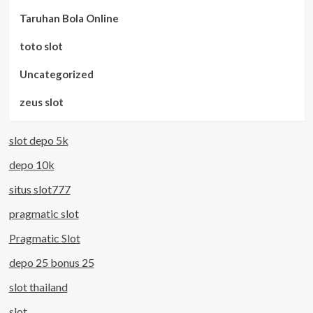
Taruhan Bola Online
toto slot
Uncategorized
zeus slot
slot depo 5k
depo 10k
situs slot777
pragmatic slot
Pragmatic Slot
depo 25 bonus 25
slot thailand
slot