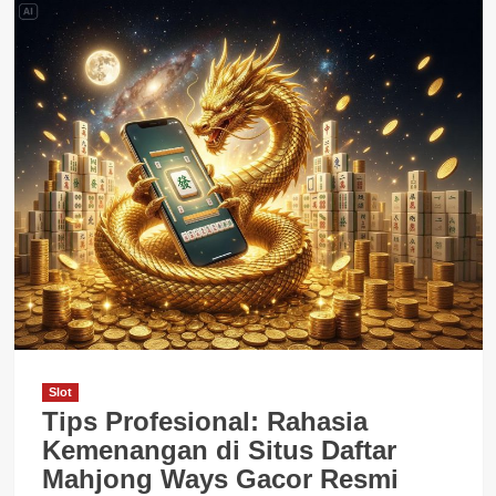
Slot
Tips Profesional: Rahasia
Kemenangan di Situs Daftar
Mahjong Ways Gacor Resmi