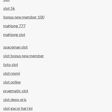
slot 5k
bonus new member 100
mahjong 777
mahjong slot
spaceman slot
slot bonus new member
toto slot
slot resmi
slot online
pragmatic slot
slot depo qris
slot gacor hari ini