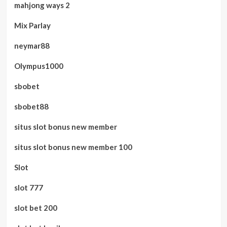
mahjong ways 2
Mix Parlay
neymar88
Olympus1000
sbobet
sbobet88
situs slot bonus new member
situs slot bonus new member 100
Slot
slot 777
slot bet 200