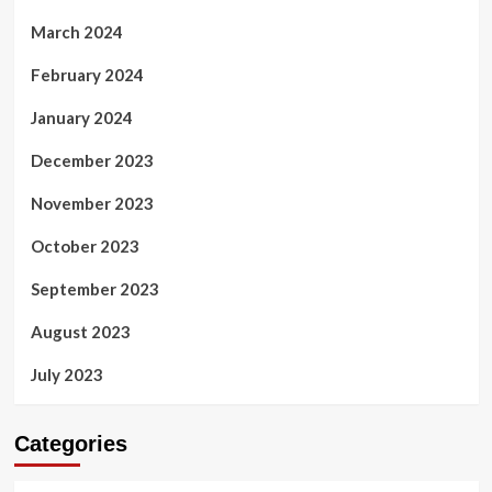
March 2024
February 2024
January 2024
December 2023
November 2023
October 2023
September 2023
August 2023
July 2023
Categories