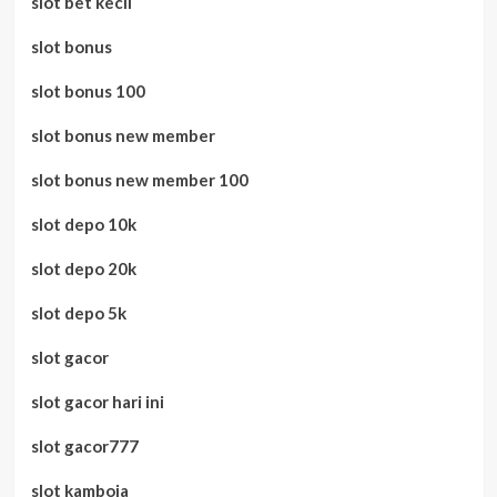
slot bet kecil
slot bonus
slot bonus 100
slot bonus new member
slot bonus new member 100
slot depo 10k
slot depo 20k
slot depo 5k
slot gacor
slot gacor hari ini
slot gacor777
slot kamboja