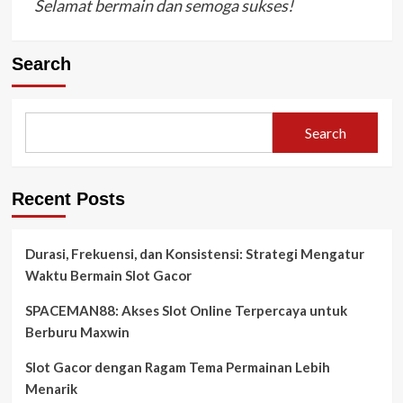
Selamat bermain dan semoga sukses!
Search
Search
Recent Posts
Durasi, Frekuensi, dan Konsistensi: Strategi Mengatur
Waktu Bermain Slot Gacor
SPACEMAN88: Akses Slot Online Terpercaya untuk
Berburu Maxwin
Slot Gacor dengan Ragam Tema Permainan Lebih
Menarik