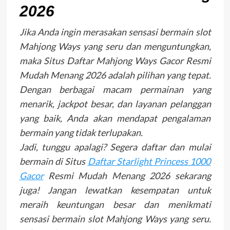
2026
Jika Anda ingin merasakan sensasi bermain slot
Mahjong Ways yang seru dan menguntungkan,
maka Situs Daftar Mahjong Ways Gacor Resmi
Mudah Menang 2026 adalah pilihan yang tepat.
Dengan berbagai macam permainan yang
menarik, jackpot besar, dan layanan pelanggan
yang baik, Anda akan mendapat pengalaman
bermain yang tidak terlupakan.
Jadi, tunggu apalagi? Segera daftar dan mulai
bermain di Situs
Daftar Starlight Princess 1000
Gacor
Resmi Mudah Menang 2026 sekarang
juga! Jangan lewatkan kesempatan untuk
meraih keuntungan besar dan menikmati
sensasi bermain slot Mahjong Ways yang seru.