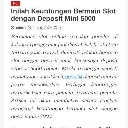
Slot
Inilah Keuntungan Bermain Slot
dengan Deposit Mini 5000
0
admin
July 8, 2025
Permainan slot online semakin populer di
kalangan penggemar judi digital. Salah satu tren
terbaru yang banyak diminati adalah bermain
slot dengan deposit mini, khususnya deposit
sebesar 5000 rupiah. Meski terdengar seperti
modal yang sangat kecil,
depo 5k
deposit mini ini
justru menawarkan berbagai keuntungan
menarik bagi para pemain, terutama pemula.
Artikel ini akan membahas secara lengkap
mengenai keuntungan bermain slot dengan
deposit mini 5000.