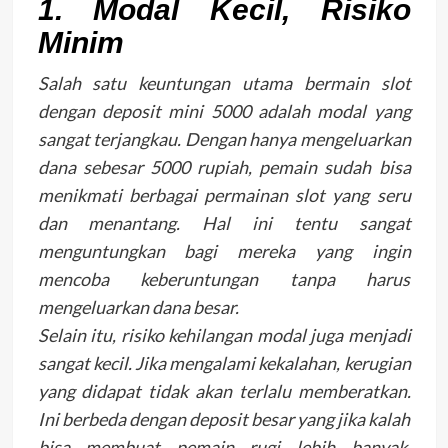
1. Modal Kecil, Risiko
Minim
Salah satu keuntungan utama bermain slot
dengan deposit mini 5000 adalah modal yang
sangat terjangkau. Dengan hanya mengeluarkan
dana sebesar 5000 rupiah, pemain sudah bisa
menikmati berbagai permainan slot yang seru
dan menantang. Hal ini tentu sangat
menguntungkan bagi mereka yang ingin
mencoba keberuntungan tanpa harus
mengeluarkan dana besar.
Selain itu, risiko kehilangan modal juga menjadi
sangat kecil. Jika mengalami kekalahan, kerugian
yang didapat tidak akan terlalu memberatkan.
Ini berbeda dengan deposit besar yang jika kalah
bisa membuat pemain rugi lebih banyak.