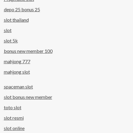
depo 25 bonus 25
slot thailand
slot
slot 5k
bonus new member 100
mahjong 777
mahjong slot
spaceman slot
slot bonus new member
toto slot
slot resmi
slot online