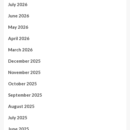
July 2026
June 2026
May 2026
April 2026
March 2026
December 2025
November 2025
October 2025
September 2025
August 2025
July 2025
June 2025