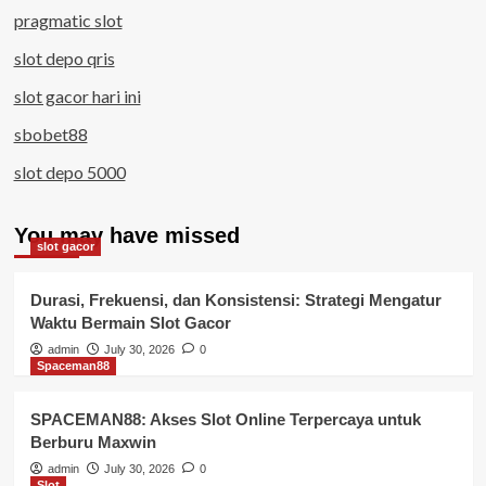
pragmatic slot
slot depo qris
slot gacor hari ini
sbobet88
slot depo 5000
You may have missed
slot gacor
Durasi, Frekuensi, dan Konsistensi: Strategi Mengatur
Waktu Bermain Slot Gacor
admin
July 30, 2026
0
Spaceman88
SPACEMAN88: Akses Slot Online Terpercaya untuk
Berburu Maxwin
admin
July 30, 2026
0
Slot