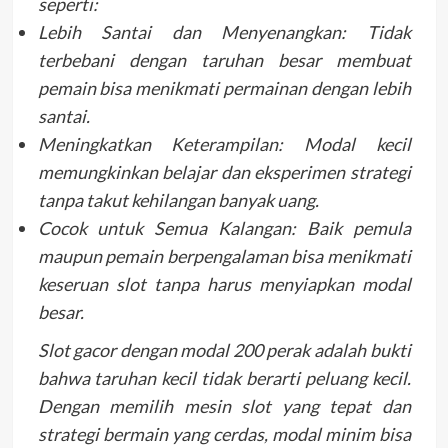
seperti:
Lebih Santai dan Menyenangkan: Tidak
terbebani dengan taruhan besar membuat
pemain bisa menikmati permainan dengan lebih
santai.
Meningkatkan Keterampilan: Modal kecil
memungkinkan belajar dan eksperimen strategi
tanpa takut kehilangan banyak uang.
Cocok untuk Semua Kalangan: Baik pemula
maupun pemain berpengalaman bisa menikmati
keseruan slot tanpa harus menyiapkan modal
besar.
Slot gacor dengan modal 200 perak adalah bukti
bahwa taruhan kecil tidak berarti peluang kecil.
Dengan memilih mesin slot yang tepat dan
strategi bermain yang cerdas, modal minim bisa