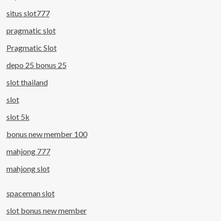
situs slot777
pragmatic slot
Pragmatic Slot
depo 25 bonus 25
slot thailand
slot
slot 5k
bonus new member 100
mahjong 777
mahjong slot
spaceman slot
slot bonus new member