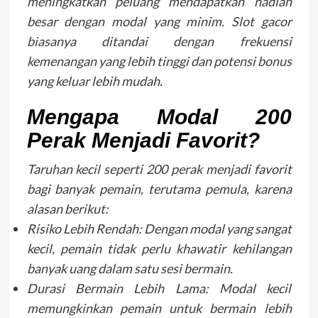
meningkatkan peluang mendapatkan hadiah
besar dengan modal yang minim. Slot gacor
biasanya ditandai dengan frekuensi
kemenangan yang lebih tinggi dan potensi bonus
yang keluar lebih mudah.
Mengapa Modal 200
Perak Menjadi Favorit?
Taruhan kecil seperti 200 perak menjadi favorit
bagi banyak pemain, terutama pemula, karena
alasan berikut:
Risiko Lebih Rendah: Dengan modal yang sangat
kecil, pemain tidak perlu khawatir kehilangan
banyak uang dalam satu sesi bermain.
Durasi Bermain Lebih Lama: Modal kecil
memungkinkan pemain untuk bermain lebih