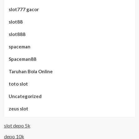
slot777 gacor
slot88
slot888
spaceman
Spaceman88
Taruhan Bola Online
toto slot
Uncategorized
zeus slot
slot depo 5k
depo 10k