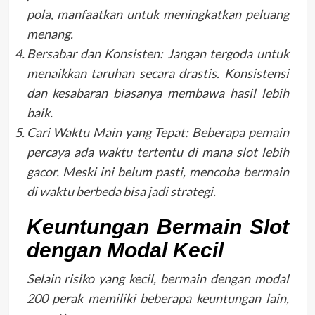
pola, manfaatkan untuk meningkatkan peluang
menang.
Bersabar dan Konsisten: Jangan tergoda untuk
menaikkan taruhan secara drastis. Konsistensi
dan kesabaran biasanya membawa hasil lebih
baik.
Cari Waktu Main yang Tepat: Beberapa pemain
percaya ada waktu tertentu di mana slot lebih
gacor. Meski ini belum pasti, mencoba bermain
di waktu berbeda bisa jadi strategi.
Keuntungan Bermain Slot
dengan Modal Kecil
Selain risiko yang kecil, bermain dengan modal
200 perak memiliki beberapa keuntungan lain,