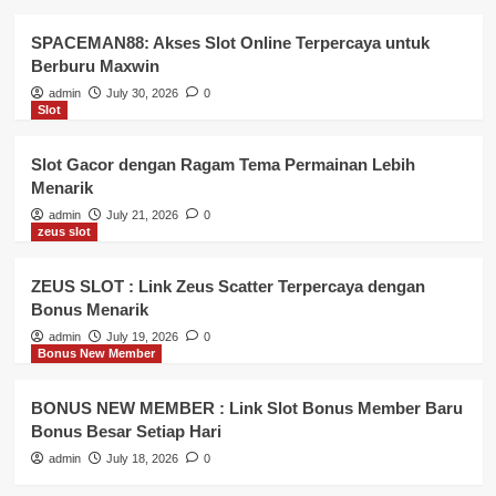
SPACEMAN88: Akses Slot Online Terpercaya untuk
Berburu Maxwin
admin
July 30, 2026
0
Slot
Slot Gacor dengan Ragam Tema Permainan Lebih
Menarik
admin
July 21, 2026
0
zeus slot
ZEUS SLOT : Link Zeus Scatter Terpercaya dengan
Bonus Menarik
admin
July 19, 2026
0
Bonus New Member
BONUS NEW MEMBER : Link Slot Bonus Member Baru
Bonus Besar Setiap Hari
admin
July 18, 2026
0