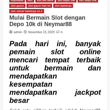
neymar88
Slot
slot bet kecil
slot depo 10k
slot depo 20k
slot gacor
slot gacor hari ini
slot kamboja
slot server kamboja no.1
Mulai Bermain Slot dengan
Depo 10k di Neymar88
0
admin
November 15, 2025
Pada hari ini, banyak
pemain slot online
mencari tempat terbaik
untuk bermain dan
mendapatkan
kesempatan
mendapatkan jackpot
besar