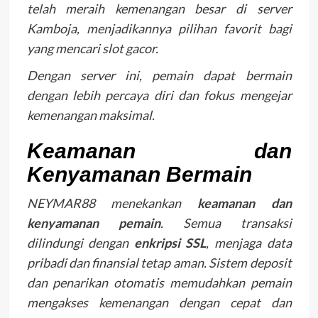
telah meraih kemenangan besar di server
Kamboja, menjadikannya pilihan favorit bagi
yang mencari slot gacor.
Dengan server ini, pemain dapat bermain
dengan lebih percaya diri dan fokus mengejar
kemenangan maksimal.
Keamanan dan
Kenyamanan Bermain
NEYMAR88 menekankan
keamanan dan
kenyamanan pemain
. Semua transaksi
dilindungi dengan
enkripsi SSL
, menjaga data
pribadi dan finansial tetap aman. Sistem deposit
dan penarikan otomatis memudahkan pemain
mengakses kemenangan dengan cepat dan