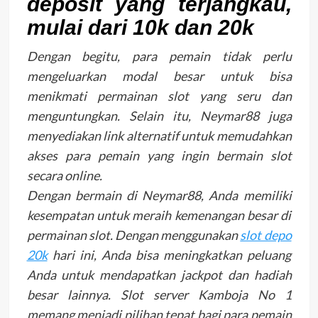
deposit yang terjangkau,
mulai dari 10k dan 20k
Dengan begitu, para pemain tidak perlu
mengeluarkan modal besar untuk bisa
menikmati permainan slot yang seru dan
menguntungkan. Selain itu, Neymar88 juga
menyediakan link alternatif untuk memudahkan
akses para pemain yang ingin bermain slot
secara online.
Dengan bermain di Neymar88, Anda memiliki
kesempatan untuk meraih kemenangan besar di
permainan slot. Dengan menggunakan
slot depo
20k
hari ini, Anda bisa meningkatkan peluang
Anda untuk mendapatkan jackpot dan hadiah
besar lainnya. Slot server Kamboja No 1
memang menjadi pilihan tepat bagi para pemain