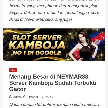
bermain yang menghibur dan menguntungkan.
Segera daftar dan mulailah petualangan seru
Anda di Neymar88 sekarang juga!
Slot
Menang Besar di NEYMAR88,
Server Kamboja Sudah Terbukti
Gacor
0
admin
October 5, 2025
Dalam dunia slot online, pemain selalu mencari