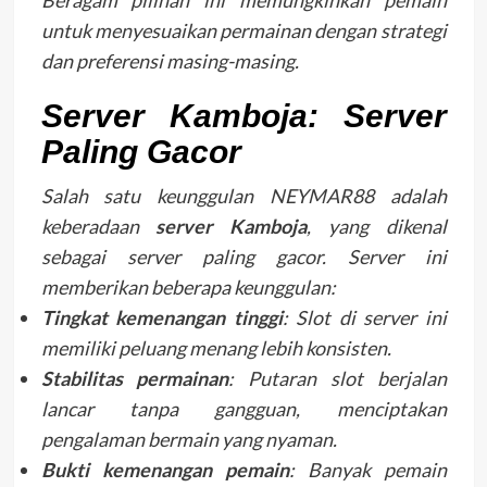
untuk menyesuaikan permainan dengan strategi
dan preferensi masing-masing.
Server Kamboja: Server
Paling Gacor
Salah satu keunggulan NEYMAR88 adalah
keberadaan
server Kamboja
, yang dikenal
sebagai server paling gacor. Server ini
memberikan beberapa keunggulan:
Tingkat kemenangan tinggi
: Slot di server ini
memiliki peluang menang lebih konsisten.
Stabilitas permainan
: Putaran slot berjalan
lancar tanpa gangguan, menciptakan
pengalaman bermain yang nyaman.
Bukti kemenangan pemain
: Banyak pemain