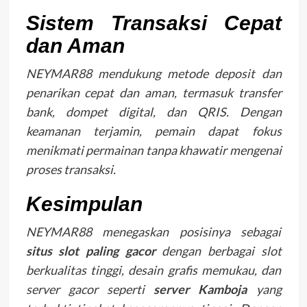
Sistem Transaksi Cepat
dan Aman
NEYMAR88 mendukung metode deposit dan
penarikan cepat dan aman, termasuk transfer
bank, dompet digital, dan QRIS. Dengan
keamanan terjamin, pemain dapat fokus
menikmati permainan tanpa khawatir mengenai
proses transaksi.
Kesimpulan
NEYMAR88 menegaskan posisinya sebagai
situs slot paling gacor
dengan berbagai slot
berkualitas tinggi, desain grafis memukau, dan
server gacor seperti
server Kamboja
yang