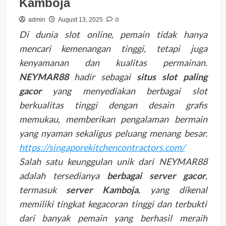
Kamboja
0
admin
August 13, 2025
Di dunia slot online, pemain tidak hanya
mencari kemenangan tinggi, tetapi juga
kenyamanan dan kualitas permainan.
NEYMAR88
hadir sebagai
situs slot paling
gacor
yang menyediakan berbagai slot
berkualitas tinggi dengan desain grafis
memukau, memberikan pengalaman bermain
yang nyaman sekaligus peluang menang besar.
https://singaporekitchencontractors.com/
Salah satu keunggulan unik dari NEYMAR88
adalah tersedianya
berbagai server gacor
,
termasuk
server Kamboja
, yang dikenal
memiliki tingkat kegacoran tinggi dan terbukti
dari banyak pemain yang berhasil meraih