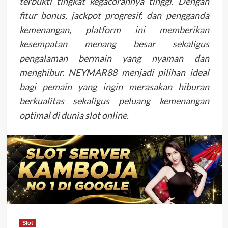
terbukti tingkat kegacorannya tinggi. Dengan
fitur bonus, jackpot progresif, dan pengganda
kemenangan, platform ini memberikan
kesempatan menang besar sekaligus
pengalaman bermain yang nyaman dan
menghibur. NEYMAR88 menjadi pilihan ideal
bagi pemain yang ingin merasakan hiburan
berkualitas sekaligus peluang kemenangan
optimal di dunia slot online.
Slot