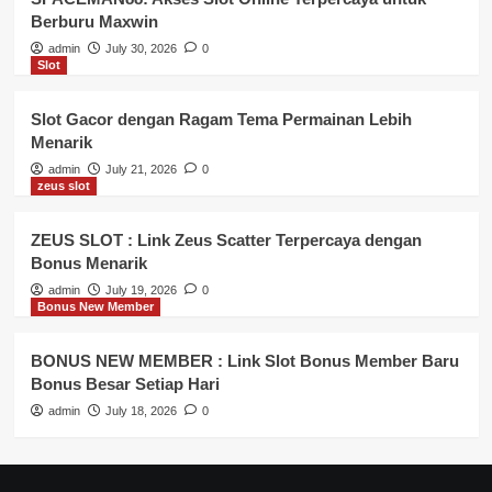
Berburu Maxwin
admin
July 30, 2026
0
Slot
Slot Gacor dengan Ragam Tema Permainan Lebih
Menarik
admin
July 21, 2026
0
zeus slot
ZEUS SLOT : Link Zeus Scatter Terpercaya dengan
Bonus Menarik
admin
July 19, 2026
0
Bonus New Member
BONUS NEW MEMBER : Link Slot Bonus Member Baru
Bonus Besar Setiap Hari
admin
July 18, 2026
0