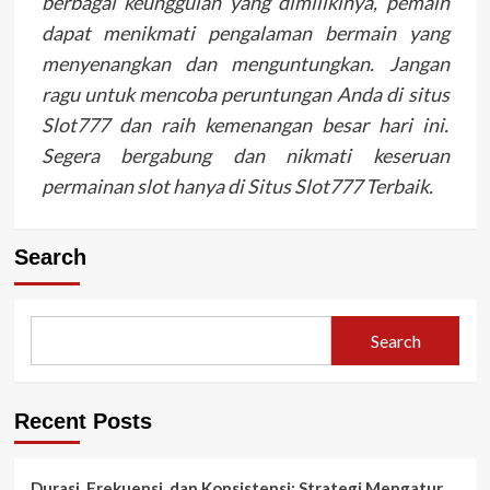
berbagai keunggulan yang dimilikinya, pemain
dapat menikmati pengalaman bermain yang
menyenangkan dan menguntungkan. Jangan
ragu untuk mencoba peruntungan Anda di situs
Slot777 dan raih kemenangan besar hari ini.
Segera bergabung dan nikmati keseruan
permainan slot hanya di Situs Slot777 Terbaik.
Search
Search
Recent Posts
Durasi, Frekuensi, dan Konsistensi: Strategi Mengatur