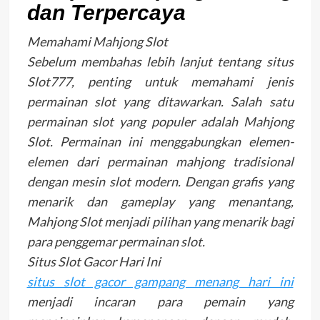
dan Terpercaya
Memahami Mahjong Slot
Sebelum membahas lebih lanjut tentang situs
Slot777, penting untuk memahami jenis
permainan slot yang ditawarkan. Salah satu
permainan slot yang populer adalah Mahjong
Slot. Permainan ini menggabungkan elemen-
elemen dari permainan mahjong tradisional
dengan mesin slot modern. Dengan grafis yang
menarik dan gameplay yang menantang,
Mahjong Slot menjadi pilihan yang menarik bagi
para penggemar permainan slot.
Situs Slot Gacor Hari Ini
situs slot gacor gampang menang hari ini
menjadi incaran para pemain yang