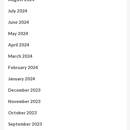
July 2024
June 2024
May 2024
April 2024
March 2024
February 2024
January 2024
December 2023
November 2023
October 2023
September 2023