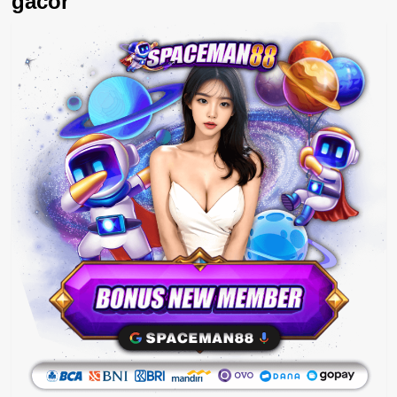
gacor