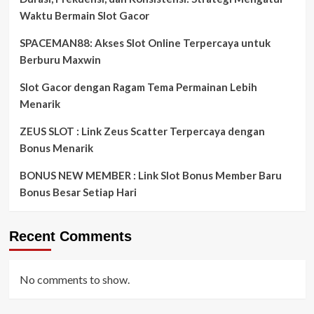
Waktu Bermain Slot Gacor
SPACEMAN88: Akses Slot Online Terpercaya untuk
Berburu Maxwin
Slot Gacor dengan Ragam Tema Permainan Lebih
Menarik
ZEUS SLOT : Link Zeus Scatter Terpercaya dengan
Bonus Menarik
BONUS NEW MEMBER : Link Slot Bonus Member Baru
Bonus Besar Setiap Hari
Recent Comments
No comments to show.