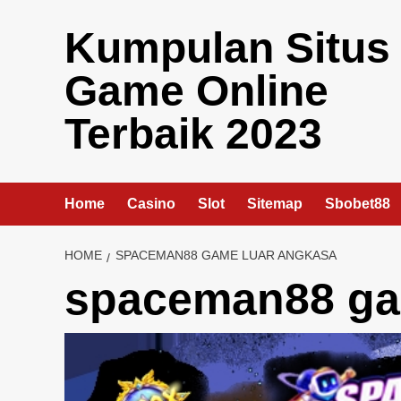
Skip
to
Kumpulan Situs
content
Game Online
Terbaik 2023
Home
Casino
Slot
Sitemap
Sbobet88
HOME
SPACEMAN88 GAME LUAR ANGKASA
spaceman88 ga