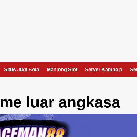
Situs Judi Bola
Mahjong Slot
Server Kamboja
Se
me luar angkasa