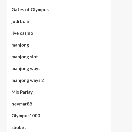
Gates of Olympus
judi bola
live casino
mahjong
mahjong slot
mahjong ways
mahjong ways 2
Mix Parlay
neymar88
Olympus1000
sbobet