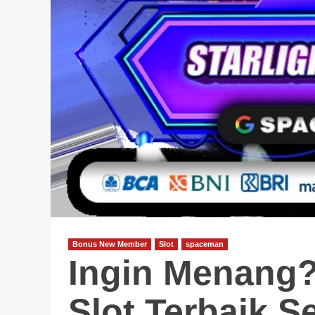
Bonus New Member
Slot
spaceman
Ingin Menang?
Slot Terbaik S