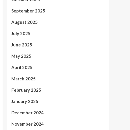
September 2025
August 2025
July 2025
June 2025
May 2025
April 2025
March 2025
February 2025
January 2025
December 2024
November 2024