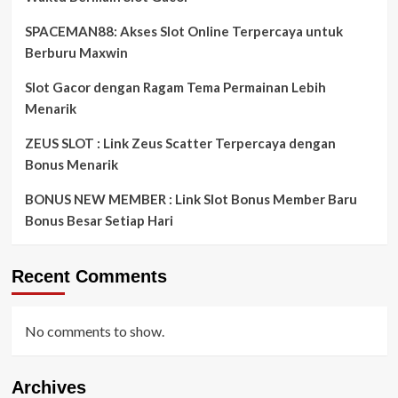
SPACEMAN88: Akses Slot Online Terpercaya untuk
Berburu Maxwin
Slot Gacor dengan Ragam Tema Permainan Lebih
Menarik
ZEUS SLOT : Link Zeus Scatter Terpercaya dengan
Bonus Menarik
BONUS NEW MEMBER : Link Slot Bonus Member Baru
Bonus Besar Setiap Hari
Recent Comments
No comments to show.
Archives