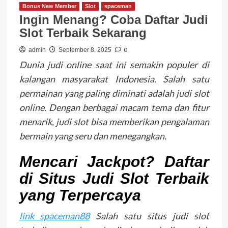
Bonus New Member
Slot
spaceman
Ingin Menang? Coba Daftar Judi
Slot Terbaik Sekarang
0
admin
September 8, 2025
Dunia judi online saat ini semakin populer di
kalangan masyarakat Indonesia. Salah satu
permainan yang paling diminati adalah judi slot
online. Dengan berbagai macam tema dan fitur
menarik, judi slot bisa memberikan pengalaman
bermain yang seru dan menegangkan.
Mencari Jackpot? Daftar
di Situs Judi Slot Terbaik
yang Terpercaya
link spaceman88
Salah satu situs judi slot