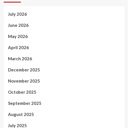
July 2026
June 2026
May 2026
April 2026
March 2026
December 2025
November 2025
October 2025
September 2025
August 2025
July 2025