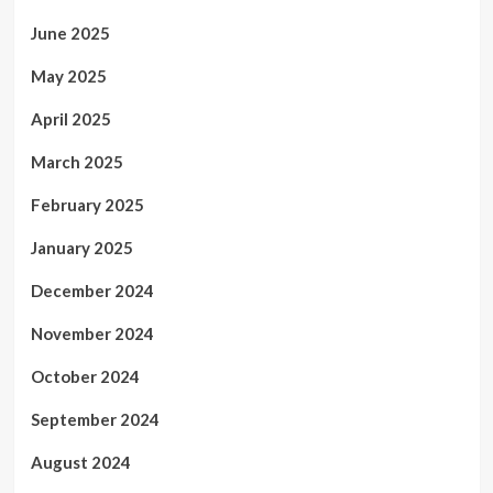
June 2025
May 2025
April 2025
March 2025
February 2025
January 2025
December 2024
November 2024
October 2024
September 2024
August 2024