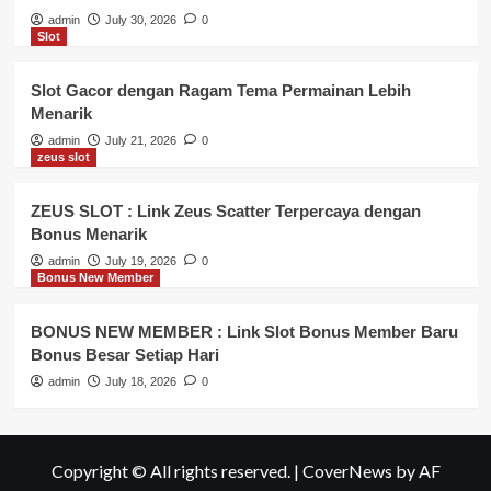
admin
July 30, 2026
0
Slot
Slot Gacor dengan Ragam Tema Permainan Lebih
Menarik
admin
July 21, 2026
0
zeus slot
ZEUS SLOT : Link Zeus Scatter Terpercaya dengan
Bonus Menarik
admin
July 19, 2026
0
Bonus New Member
BONUS NEW MEMBER : Link Slot Bonus Member Baru
Bonus Besar Setiap Hari
admin
July 18, 2026
0
Copyright © All rights reserved.
|
CoverNews
by AF