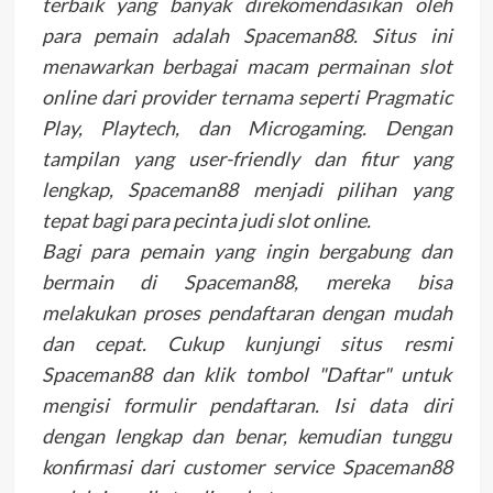
terbaik yang banyak direkomendasikan oleh
para pemain adalah Spaceman88. Situs ini
menawarkan berbagai macam permainan slot
online dari provider ternama seperti Pragmatic
Play, Playtech, dan Microgaming. Dengan
tampilan yang user-friendly dan fitur yang
lengkap, Spaceman88 menjadi pilihan yang
tepat bagi para pecinta judi slot online.
Bagi para pemain yang ingin bergabung dan
bermain di Spaceman88, mereka bisa
melakukan proses pendaftaran dengan mudah
dan cepat. Cukup kunjungi situs resmi
Spaceman88 dan klik tombol "Daftar" untuk
mengisi formulir pendaftaran. Isi data diri
dengan lengkap dan benar, kemudian tunggu
konfirmasi dari customer service Spaceman88