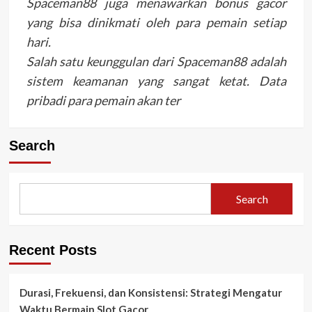
Spaceman88 juga menawarkan bonus gacor
yang bisa dinikmati oleh para pemain setiap
hari.
Salah satu keunggulan dari Spaceman88 adalah
sistem keamanan yang sangat ketat. Data
pribadi para pemain akan ter
Search
Search
Recent Posts
Durasi, Frekuensi, dan Konsistensi: Strategi Mengatur
Waktu Bermain Slot Gacor