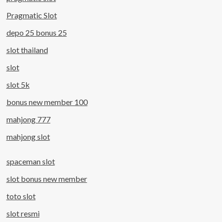
Pragmatic Slot
depo 25 bonus 25
slot thailand
slot
slot 5k
bonus new member 100
mahjong 777
mahjong slot
spaceman slot
slot bonus new member
toto slot
slot resmi