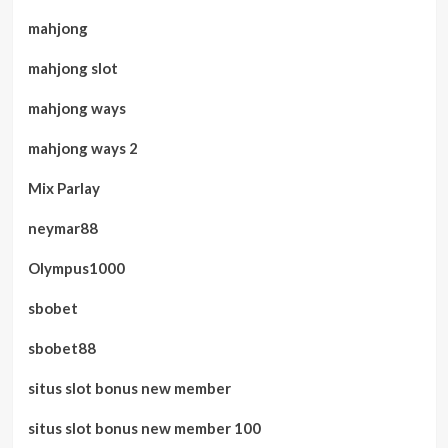
mahjong
mahjong slot
mahjong ways
mahjong ways 2
Mix Parlay
neymar88
Olympus1000
sbobet
sbobet88
situs slot bonus new member
situs slot bonus new member 100