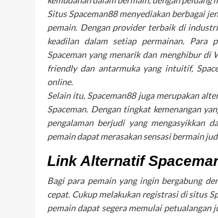
Situs Spaceman88 menyediakan berbagai jen
pemain. Dengan provider terbaik di industr
keadilan dalam setiap permainan. Para 
Spaceman yang menarik dan menghibur di W
friendly dan antarmuka yang intuitif, Spa
online.
Selain itu, Spaceman88 juga merupakan alte
Spaceman. Dengan tingkat kemenangan yan
pengalaman berjudi yang mengasyikkan d
pemain dapat merasakan sensasi bermain jud
Link Alternatif Spacema
Bagi para pemain yang ingin bergabung de
cepat. Cukup melakukan registrasi di situs 
pemain dapat segera memulai petualangan j