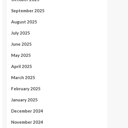
September 2025
August 2025
July 2025
June 2025
May 2025
April 2025
March 2025
February 2025
January 2025
December 2024
November 2024