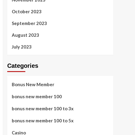
October 2023
September 2023
August 2023
July 2023
Categories
Bonus New Member
bonus new member 100
bonus new member 100 to 3x
bonus new member 100 to 5x
Casino