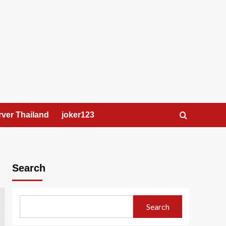
rver Thailand
joker123
Search
Search