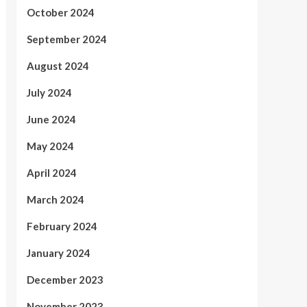
October 2024
September 2024
August 2024
July 2024
June 2024
May 2024
April 2024
March 2024
February 2024
January 2024
December 2023
November 2023