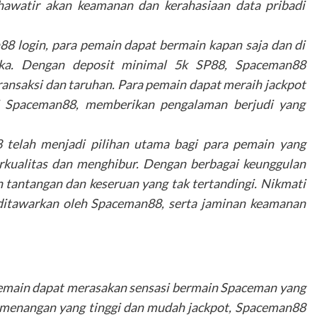
khawatir akan keamanan dan kerahasiaan data pribadi
 login, para pemain dapat bermain kapan saja dan di
eka. Dengan deposit minimal 5k SP88, Spaceman88
ansaksi dan taruhan. Para pemain dapat meraih jackpot
 Spaceman88, memberikan pengalaman berjudi yang
 telah menjadi pilihan utama bagi para pemain yang
kualitas dan menghibur. Dengan berbagai keunggulan
tantangan dan keseruan yang tak tertandingi. Nikmati
ditawarkan oleh Spaceman88, serta jaminan keamanan
emain dapat merasakan sensasi bermain Spaceman yang
emenangan yang tinggi dan mudah jackpot, Spaceman88