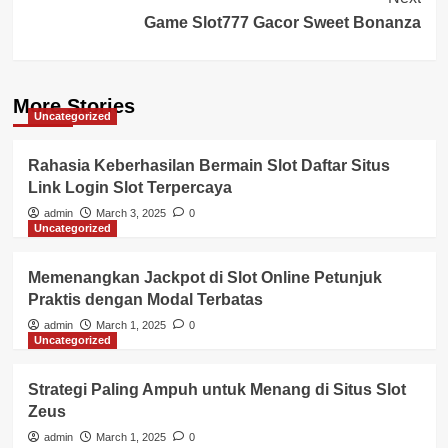
Game Slot777 Gacor Sweet Bonanza
More Stories
Uncategorized
Rahasia Keberhasilan Bermain Slot Daftar Situs
Link Login Slot Terpercaya
admin
March 3, 2025
0
Uncategorized
Memenangkan Jackpot di Slot Online Petunjuk
Praktis dengan Modal Terbatas
admin
March 1, 2025
0
Uncategorized
Strategi Paling Ampuh untuk Menang di Situs Slot
Zeus
admin
March 1, 2025
0