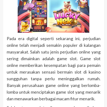
Pada era digital seperti sekarang ini, perjudian
online telah menjadi semakin populer di kalangan
masyarakat. Salah satu jenis perjudian online yang
sering dimainkan adalah game slot. Game slot
online memberikan kesempatan bagi para pemain
untuk merasakan sensasi bermain slot di kasino
sungguhan tanpa perlu meninggalkan rumah.
Banyak perusahaan game online yang berlomba-
lomba untuk menciptakan game slot yang menarik
dan menawarkan berbagai macam fitur menarik.