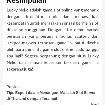
Kesimpulan
Lucky Neko adalah game slot online yang menarik
dengan fitur-fitur unik dan menawarkan
kesempatan untuk merasakan sensasi bermain slot
di kasino sungguhan. Dengan fitur demo, variasi
permainan yang beragam, bonus scatter, dan
jackpot maxwin terbesar, game ini patut dicoba
oleh para pencinta game slot online. Jadi, tunggu
apa lagi? Segera bergabung dengan situs Lucky
Neko dan nikmati keseruan bermain game ini
sekarang juga!
Post
Previous
Tips Expert dalam Menangani Masalah Slot Server
Navigation
di Thailand dengan Terampil
Next