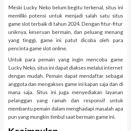
Meski Lucky Neko belum begitu terkenal, situs ini
memiliki potensi untuk menjadi salah satu situs
game slot terbaik di tahun 2024. Dengan fitur-fitur
uniknya, keseruan bermain, dan peluang menang
yang tinggi, game ini patut dicoba oleh para
pencinta game slot online.
Untuk para pemain yang ingin mencoba game
Lucky Neko, situs ini dapat diakses melalui internet
dengan mudah. Pemain dapat mendaftar sebagai
anggota dan mengakses game ini kapan saja dan di
mana saja. Situs ini juga menyediakan layanan
pelanggan yang ramah dan responsif untuk
membantu pemain dalam menghadapi masalah apa
pun yang mungkin timbul saat bermain game ini.