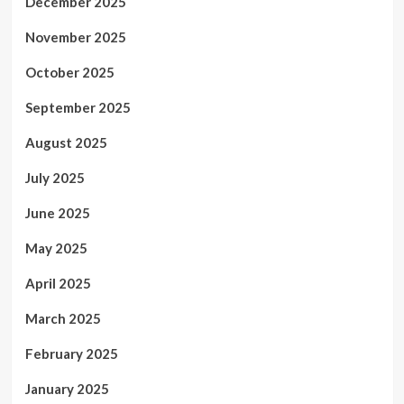
December 2025
November 2025
October 2025
September 2025
August 2025
July 2025
June 2025
May 2025
April 2025
March 2025
February 2025
January 2025