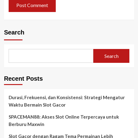
Search
Search
Recent Posts
Durasi, Frekuensi, dan Konsistensi: Strategi Mengatur
Waktu Bermain Slot Gacor
SPACEMAN88: Akses Slot Online Terpercaya untuk
Berburu Maxwin
Slot Gacor dengan Ragam Tema Permainan Lebih