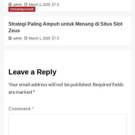
admin
March 1, 2025
0
Uncategorized
Strategi Paling Ampuh untuk Menang di Situs Slot
Zeus
admin
March 1, 2025
0
Leave a Reply
Your email address will not be published.
Required fields
are marked
*
Comment
*