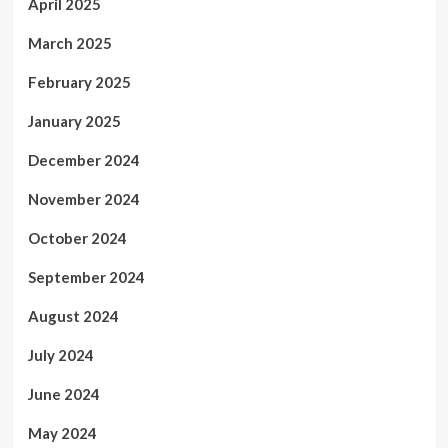
April 2025
March 2025
February 2025
January 2025
December 2024
November 2024
October 2024
September 2024
August 2024
July 2024
June 2024
May 2024