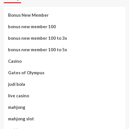
Bonus New Member
bonus new member 100
bonus new member 100 to 3x
bonus new member 100 to 5x
Casino
Gates of Olympus
judi bola
live casino
mahjong
mahjong slot