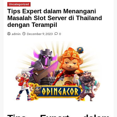
Uncategorized
Tips Expert dalam Menangani
Masalah Slot Server di Thailand
dengan Terampil
admin
December 9, 2023
0