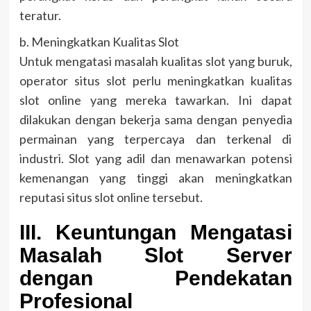
teratur.
b. Meningkatkan Kualitas Slot
Untuk mengatasi masalah kualitas slot yang buruk,
operator situs slot perlu meningkatkan kualitas
slot online yang mereka tawarkan. Ini dapat
dilakukan dengan bekerja sama dengan penyedia
permainan yang terpercaya dan terkenal di
industri. Slot yang adil dan menawarkan potensi
kemenangan yang tinggi akan meningkatkan
reputasi situs slot online tersebut.
III. Keuntungan Mengatasi
Masalah Slot Server
dengan Pendekatan
Profesional