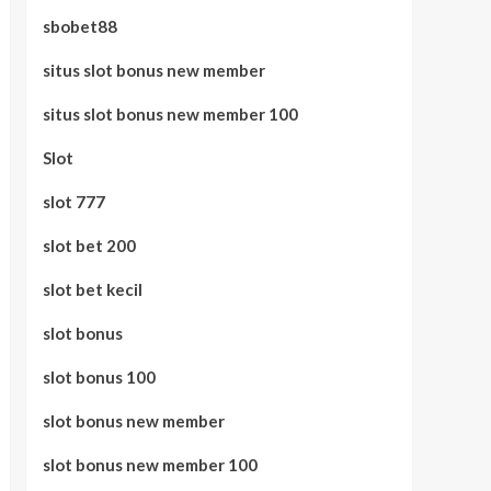
sbobet88
situs slot bonus new member
situs slot bonus new member 100
Slot
slot 777
slot bet 200
slot bet kecil
slot bonus
slot bonus 100
slot bonus new member
slot bonus new member 100