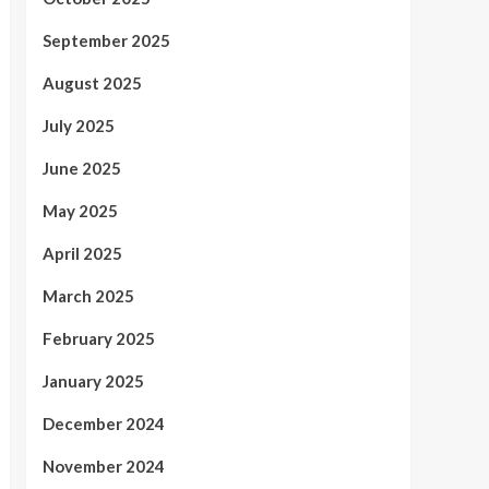
September 2025
August 2025
July 2025
June 2025
May 2025
April 2025
March 2025
February 2025
January 2025
December 2024
November 2024