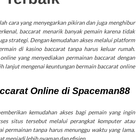
lah cara yang menyegarkan pikiran dan juga menghibur
terkenal, baccarat menarik banyak pemain karena tidak
ga strategi. Dengan kemudahan akses melalui platform
ermain di kasino baccarat tanpa harus keluar rumah.
o online yang menyediakan permainan baccarat dengan
ebih lanjut mengenai keuntungan bermain baccarat online
ccarat Online di Spaceman88
emberikan kemudahan akses bagi pemain yang ingin
s situs tersebut melalui perangkat komputer atau
ai permainan tanpa harus menunggu waktu yang lama.
 menjadi lebih nyaman dan efisien.