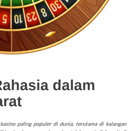
Rahasia dalam
rat
asino paling populer di dunia, terutama di kalangan