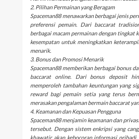
2. Pilihan Permainan yang Beragam
Spaceman88 menawarkan berbagai jenis perma
preferensi pemain. Dari baccarat tradis
berbagai macam permainan dengan tingkat ke
kesempatan untuk meningkatkan keterampil
menarik.
3. Bonus dan Promosi Menarik
Spaceman88 memberikan berbagai bonus dan 
baccarat online. Dari bonus deposit hi
memperoleh tambahan keuntungan yang signi
reward bagi pemain setia yang terus berm
merasakan pengalaman bermain baccarat yan
4. Keamanan dan Kepuasan Pengguna
Spaceman88 menjamin keamanan dan privasi d
tersebut. Dengan sistem enkripsi yang can
khawatir akan kebocoran informasi pribadi. 