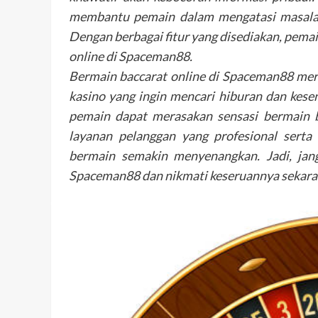
membantu pemain dalam mengatasi masalah
Dengan berbagai fitur yang disediakan, pema
online di Spaceman88.
Bermain baccarat online di Spaceman88 meru
kasino yang ingin mencari hiburan dan kes
pemain dapat merasakan sensasi bermain 
layanan pelanggan yang profesional sert
bermain semakin menyenangkan. Jadi, jan
Spaceman88 dan nikmati keseruannya sekara