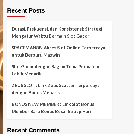
Recent Posts
Durasi, Frekuensi, dan Konsistensi: Strategi
Mengatur Waktu Bermain Slot Gacor
SPACEMAN88: Akses Slot Online Terpercaya
untuk Berburu Maxwin
Slot Gacor dengan Ragam Tema Permainan
Lebih Menarik
ZEUS SLOT : Link Zeus Scatter Terpercaya
dengan Bonus Menarik
BONUS NEW MEMBER : Link Slot Bonus
Member Baru Bonus Besar Setiap Hari
Recent Comments