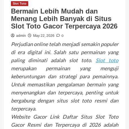
Slot Toto
Bermain Lebih Mudah dan
Menang Lebih Banyak di Situs
Slot Toto Gacor Terpercaya 2026
0
admin
May 22, 2026
Perjudian online telah menjadi semakin populer
di era digital ini. Salah satu permainan yang
paling diminati adalah slot toto.
Slot toto
merupakan permainan yang menguji
keberuntungan dan strategi para pemainnya.
Untuk memastikan pengalaman bermain yang
menyenangkan dan terpercaya, penting untuk
bergabung dengan situs slot toto resmi dan
terpercaya.
Website Gacor Link Daftar Situs Slot Toto
Gacor Resmi dan Terpercaya di 2026 adalah