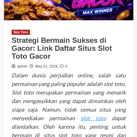
Slot Toto
Strategi Bermain Sukses di
Gacor: Link Daftar Situs Slot
Toto Gacor
0
admin
May 22, 2026
Dalam dunia perjudian online, salah satu
permainan yang paling populer adalah slot toto.
Slot toto merupakan permainan yang menarik
dan mengasyikkan yang dapat dimainkan oleh
siapa saja. Namun, tidak semua situs yang
menyediakan permainan
slot toto
dapat
diandalkan. Oleh karena itu, penting untuk
bermain di situs slot toto yang resmi dan