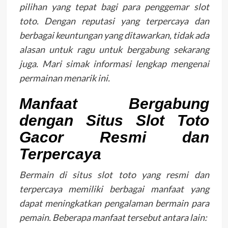
pilihan yang tepat bagi para penggemar slot
toto. Dengan reputasi yang terpercaya dan
berbagai keuntungan yang ditawarkan, tidak ada
alasan untuk ragu untuk bergabung sekarang
juga. Mari simak informasi lengkap mengenai
permainan menarik ini.
Manfaat Bergabung
dengan Situs Slot Toto
Gacor Resmi dan
Terpercaya
Bermain di situs slot toto yang resmi dan
terpercaya memiliki berbagai manfaat yang
dapat meningkatkan pengalaman bermain para
pemain. Beberapa manfaat tersebut antara lain: