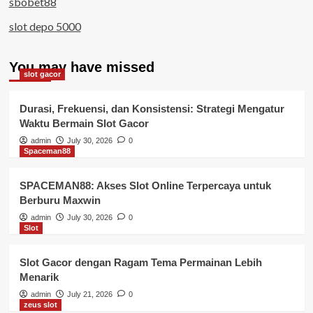
sbobet88
slot depo 5000
You may have missed
slot gacor
Durasi, Frekuensi, dan Konsistensi: Strategi Mengatur
Waktu Bermain Slot Gacor
admin
July 30, 2026
0
Spaceman88
SPACEMAN88: Akses Slot Online Terpercaya untuk
Berburu Maxwin
admin
July 30, 2026
0
Slot
Slot Gacor dengan Ragam Tema Permainan Lebih
Menarik
admin
July 21, 2026
0
zeus slot