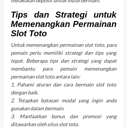
melakukan deposit untuk mulai bermain.
Tips dan Strategi untuk
Memenangkan Permainan
Slot Toto
Untuk memenangkan permainan slot toto, para
pemain perlu memiliki strategi dan tips yang
tepat. Beberapa tips dan strategi yang dapat
membantu para pemain memenangkan
permainan slot toto antara lain:
1. Pahami aturan dan cara bermain slot toto
dengan baik.
2. Tetapkan batasan modal yang ingin anda
gunakan dalam bermain.
3. Manfaatkan bonus dan promosi yang
ditawarkan oleh situs slot toto.