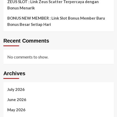
ZEUS SLOT : Link Zeus Scatter Terpercaya dengan
Bonus Menarik
BONUS NEW MEMBER : Link Slot Bonus Member Baru
Bonus Besar Setiap Hari
Recent Comments
No comments to show.
Archives
July 2026
June 2026
May 2026