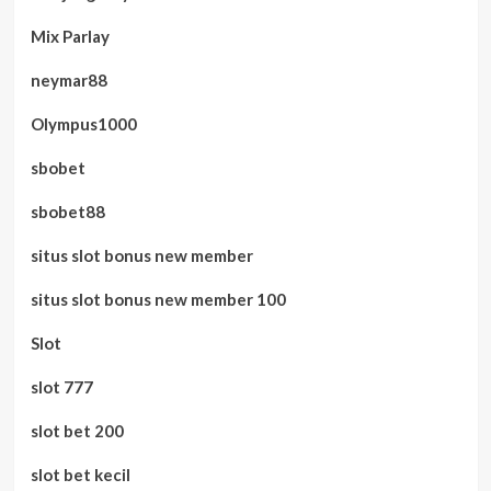
Mix Parlay
neymar88
Olympus1000
sbobet
sbobet88
situs slot bonus new member
situs slot bonus new member 100
Slot
slot 777
slot bet 200
slot bet kecil