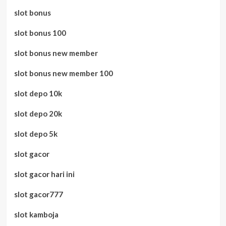
slot bonus
slot bonus 100
slot bonus new member
slot bonus new member 100
slot depo 10k
slot depo 20k
slot depo 5k
slot gacor
slot gacor hari ini
slot gacor777
slot kamboja