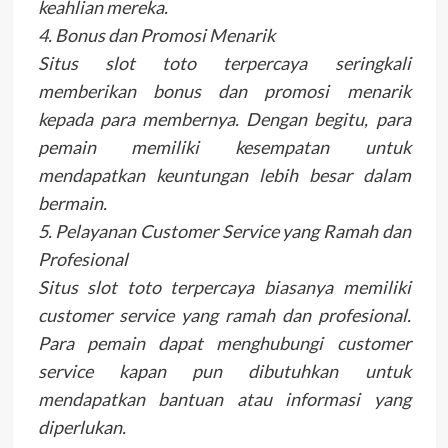
keahlian mereka.
4. Bonus dan Promosi Menarik
Situs slot toto terpercaya seringkali
memberikan bonus dan promosi menarik
kepada para membernya. Dengan begitu, para
pemain memiliki kesempatan untuk
mendapatkan keuntungan lebih besar dalam
bermain.
5. Pelayanan Customer Service yang Ramah dan
Profesional
Situs slot toto terpercaya biasanya memiliki
customer service yang ramah dan profesional.
Para pemain dapat menghubungi customer
service kapan pun dibutuhkan untuk
mendapatkan bantuan atau informasi yang
diperlukan.