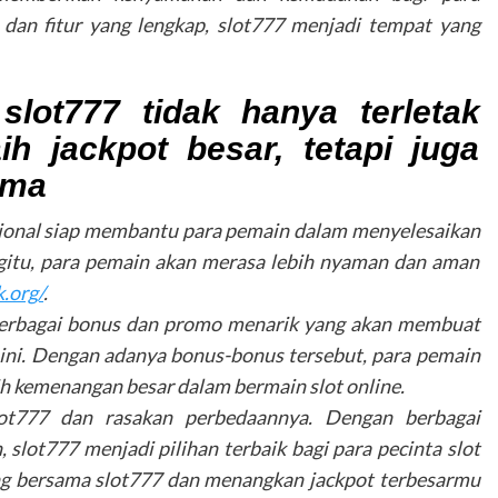
dan fitur yang lengkap, slot777 menjadi tempat yang
slot777 tidak hanya terletak
h jackpot besar, tetapi juga
ima
sional siap membantu para pemain dalam menyelesaikan
gitu, para pemain akan merasa lebih nyaman dan aman
.org/
.
n berbagai bonus dan promo menarik yang akan membuat
 ini. Dengan adanya bonus-bonus tersebut, para pemain
h kemenangan besar dalam bermain slot online.
lot777 dan rasakan perbedaannya. Dengan berbagai
lot777 menjadi pilihan terbaik bagi para pecinta slot
bung bersama slot777 dan menangkan jackpot terbesarmu