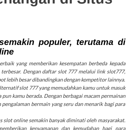
 semakin populer, terutama di
line
terbaik yang memberikan kesempatan berbeda kepada
erbesar. Dengan daftar slot 777 melalui link slot777,
t lebih besar dibandingkan dengan kompetitor lainnya.
 alternatif slot 777 yang memudahkan kamu untuk masuk
ana pun kamu berada. Dengan berbagai macam permainan
an pengalaman bermain yang seru dan menarik bagi para
s slot online semakin banyak diminati oleh masyarakat.
a memberikan kenyamanan dan kemudahan bagi para