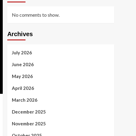
No comments to show.
Archives
July 2026
June 2026
May 2026
April 2026
March 2026
December 2025
November 2025
October 2025