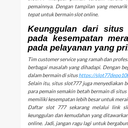
pemainnya. Dengan tampilan yang menarik 
tepat untuk bermain slot online.
Keunggulan dari situs 
pada kesempatan merai
pada pelayanan yang pr
Tim customer service yang ramah dan profe
berbagai masalah yang dihadapi. Dengan be
dalam bermain di situs
https://slot77depo10k
Selain itu, situs slot777 juga menyediaka
para pemain semakin betah bermain di situs
memiliki kesempatan lebih besar untuk merai
Daftar slot 777 sekarang melalui link s
keunggulan dan kemudahan yang ditawarkan, s
online. Jadi, jangan ragu lagi untuk berga