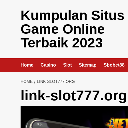
Skip
to
Kumpulan Situs
content
Game Online
Terbaik 2023
Home
Casino
Slot
Sitemap
Sbobet88
HOME
LINK-SLOT777.ORG
link-slot777.org