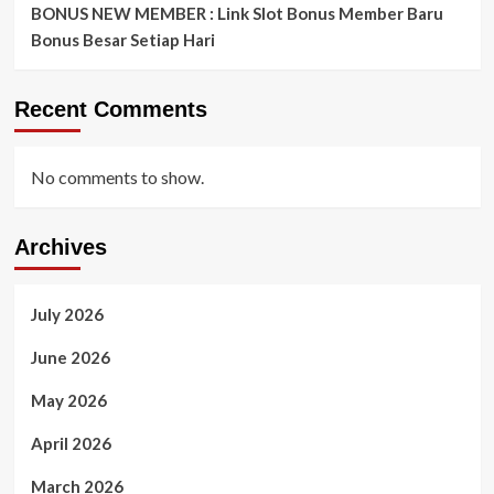
BONUS NEW MEMBER : Link Slot Bonus Member Baru
Bonus Besar Setiap Hari
Recent Comments
No comments to show.
Archives
July 2026
June 2026
May 2026
April 2026
March 2026