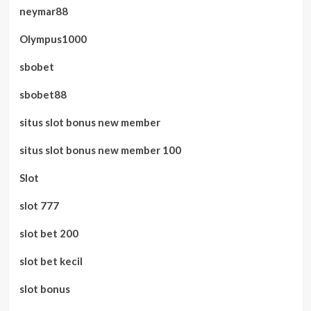
neymar88
Olympus1000
sbobet
sbobet88
situs slot bonus new member
situs slot bonus new member 100
Slot
slot 777
slot bet 200
slot bet kecil
slot bonus