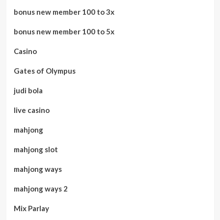
bonus new member 100 to 3x
bonus new member 100 to 5x
Casino
Gates of Olympus
judi bola
live casino
mahjong
mahjong slot
mahjong ways
mahjong ways 2
Mix Parlay