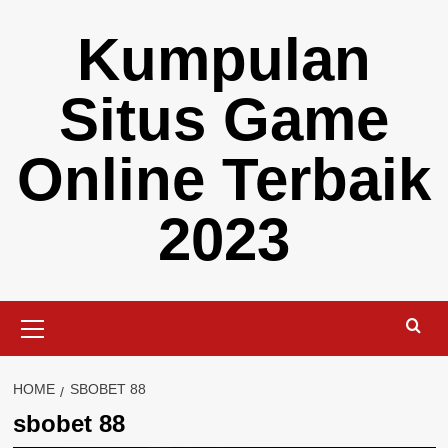
Skip
Kumpulan
to
content
Situs Game
Online Terbaik
2023
Primary
Menu
HOME
SBOBET 88
sbobet 88