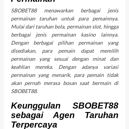
SBOBET88 menawarkan berbagai jenis
permainan taruhan untuk para pemainnya.
Mulai dari taruhan bola, permainan slot, hingga
berbagai jenis permainan kasino lainnya.
Dengan berbagai pilihan permainan yang
disediakan, para pemain dapat memilih
permainan yang sesuai dengan minat dan
keahlian mereka. Dengan adanya variasi
permainan yang menarik, para pemain tidak
akan pernah merasa bosan saat bermain di
SBOBET88.
Keunggulan SBOBET88
sebagai Agen Taruhan
Terpercaya