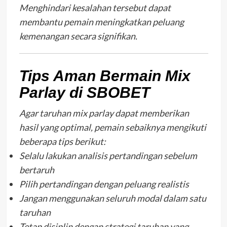
Menghindari kesalahan tersebut dapat
membantu pemain meningkatkan peluang
kemenangan secara signifikan.
Tips Aman Bermain Mix
Parlay di SBOBET
Agar taruhan mix parlay dapat memberikan
hasil yang optimal, pemain sebaiknya mengikuti
beberapa tips berikut:
Selalu lakukan analisis pertandingan sebelum
bertaruh
Pilih pertandingan dengan peluang realistis
Jangan menggunakan seluruh modal dalam satu
taruhan
Tetap disiplin dengan strategi taruhan yang