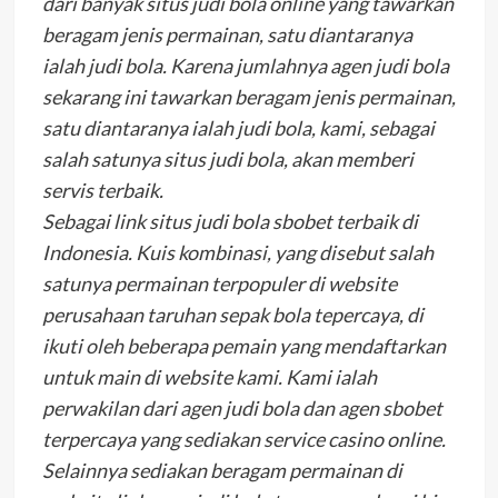
dari banyak situs judi bola online yang tawarkan
beragam jenis permainan, satu diantaranya
ialah judi bola. Karena jumlahnya agen judi bola
sekarang ini tawarkan beragam jenis permainan,
satu diantaranya ialah judi bola, kami, sebagai
salah satunya situs judi bola, akan memberi
servis terbaik.
Sebagai link situs judi bola sbobet terbaik di
Indonesia. Kuis kombinasi, yang disebut salah
satunya permainan terpopuler di website
perusahaan taruhan sepak bola tepercaya, di
ikuti oleh beberapa pemain yang mendaftarkan
untuk main di website kami. Kami ialah
perwakilan dari agen judi bola dan agen sbobet
terpercaya yang sediakan service casino online.
Selainnya sediakan beragam permainan di