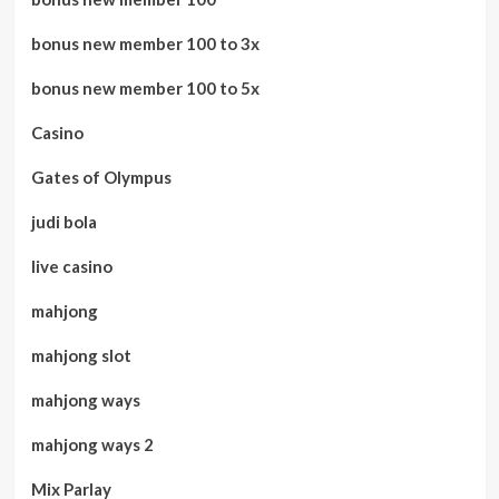
bonus new member 100 to 3x
bonus new member 100 to 5x
Casino
Gates of Olympus
judi bola
live casino
mahjong
mahjong slot
mahjong ways
mahjong ways 2
Mix Parlay