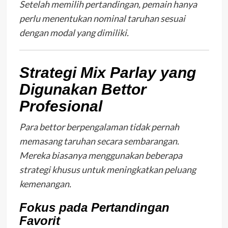
Setelah memilih pertandingan, pemain hanya
perlu menentukan nominal taruhan sesuai
dengan modal yang dimiliki.
Strategi Mix Parlay yang
Digunakan Bettor
Profesional
Para bettor berpengalaman tidak pernah
memasang taruhan secara sembarangan.
Mereka biasanya menggunakan beberapa
strategi khusus untuk meningkatkan peluang
kemenangan.
Fokus pada Pertandingan
Favorit