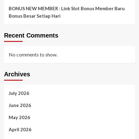
BONUS NEW MEMBER : Link Slot Bonus Member Baru
Bonus Besar Setiap Hari
Recent Comments
No comments to show.
Archives
July 2026
June 2026
May 2026
April 2026