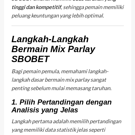
tinggi dan kompetitif
, sehingga pemain memiliki
peluang keuntungan yang lebih optimal.
Langkah-Langkah
Bermain Mix Parlay
SBOBET
Bagi pemain pemula, memahami langkah-
langkah dasar bermain mix parlay sangat
penting sebelum mulai memasang taruhan.
1. Pilih Pertandingan dengan
Analisis yang Jelas
Langkah pertama adalah memilih pertandingan
yang memiliki data statistik jelas seperti