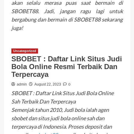
akan selalu merasa puas saat bermain di
SBOBET88. Jadi, jangan ragu lagi untuk
bergabung dan bermain di SBOBET88 sekarang
juga!
Uncategorized
SBOBET : Daftar Link Situs Judi
Bola Online Resmi Terbaik Dan
Terpercaya
0
admin
August 22, 2023
SBOBET : Daftar Link Situs Judi Bola Online
Sah Terbaik Dan Terpercaya
Semenjak tahun 2010, Judi bola ialah agen
sbobet dan situs judi bola online sah dan
terpercaya di Indonesia. Proses deposit dan