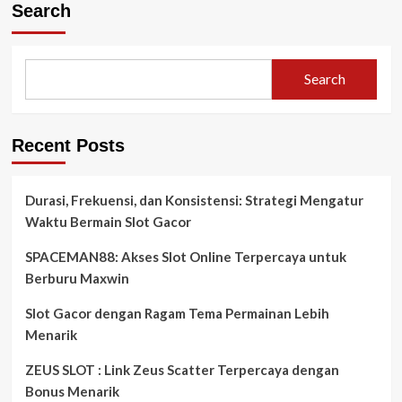
Search
Search
Recent Posts
Durasi, Frekuensi, dan Konsistensi: Strategi Mengatur
Waktu Bermain Slot Gacor
SPACEMAN88: Akses Slot Online Terpercaya untuk
Berburu Maxwin
Slot Gacor dengan Ragam Tema Permainan Lebih
Menarik
ZEUS SLOT : Link Zeus Scatter Terpercaya dengan
Bonus Menarik