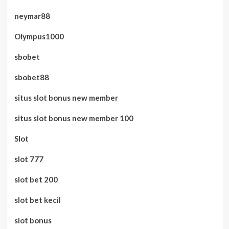
neymar88
Olympus1000
sbobet
sbobet88
situs slot bonus new member
situs slot bonus new member 100
Slot
slot 777
slot bet 200
slot bet kecil
slot bonus