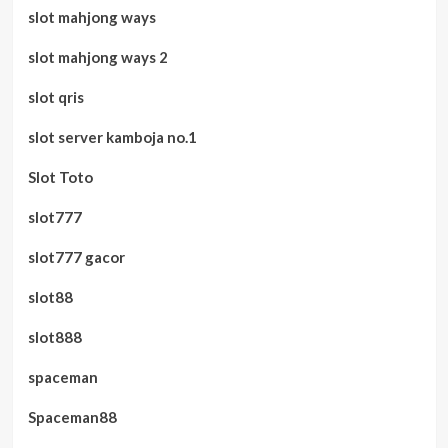
slot mahjong ways
slot mahjong ways 2
slot qris
slot server kamboja no.1
Slot Toto
slot777
slot777 gacor
slot88
slot888
spaceman
Spaceman88