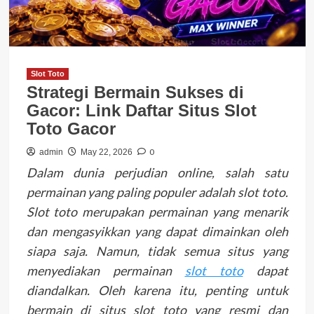
Slot Toto
Strategi Bermain Sukses di
Gacor: Link Daftar Situs Slot
Toto Gacor
0
admin
May 22, 2026
Dalam dunia perjudian online, salah satu
permainan yang paling populer adalah slot toto.
Slot toto merupakan permainan yang menarik
dan mengasyikkan yang dapat dimainkan oleh
siapa saja. Namun, tidak semua situs yang
menyediakan permainan
slot toto
dapat
diandalkan. Oleh karena itu, penting untuk
bermain di situs slot toto yang resmi dan