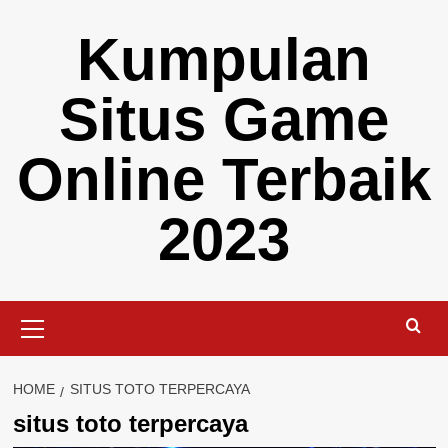
Skip
Kumpulan
to
content
Situs Game
Online Terbaik
2023
Primary
Menu
HOME
SITUS TOTO TERPERCAYA
situs toto terpercaya