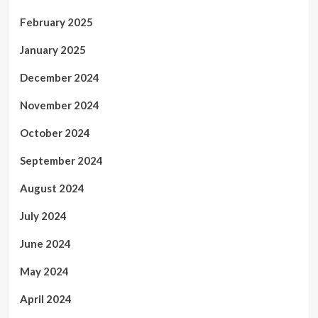
February 2025
January 2025
December 2024
November 2024
October 2024
September 2024
August 2024
July 2024
June 2024
May 2024
April 2024