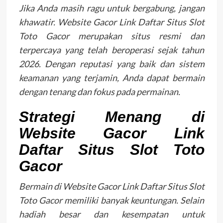
Jika Anda masih ragu untuk bergabung, jangan
khawatir. Website Gacor Link Daftar Situs Slot
Toto Gacor merupakan situs resmi dan
terpercaya yang telah beroperasi sejak tahun
2026. Dengan reputasi yang baik dan sistem
keamanan yang terjamin, Anda dapat bermain
dengan tenang dan fokus pada permainan.
Strategi Menang di
Website Gacor Link
Daftar Situs Slot Toto
Gacor
Bermain di Website Gacor Link Daftar Situs Slot
Toto Gacor memiliki banyak keuntungan. Selain
hadiah besar dan kesempatan untuk