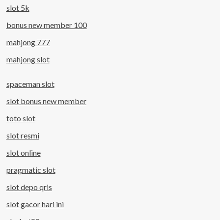
slot 5k
bonus new member 100
mahjong 777
mahjong slot
spaceman slot
slot bonus new member
toto slot
slot resmi
slot online
pragmatic slot
slot depo qris
slot gacor hari ini