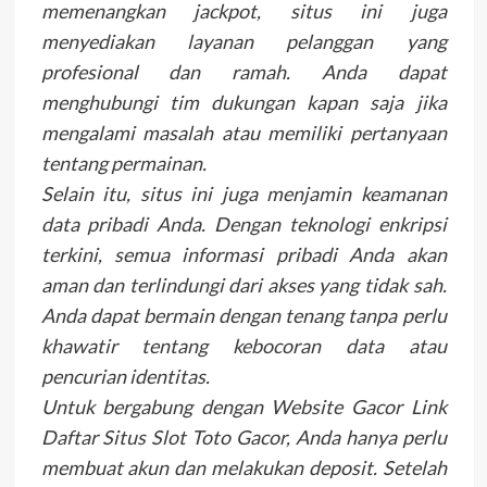
memenangkan jackpot, situs ini juga
menyediakan layanan pelanggan yang
profesional dan ramah. Anda dapat
menghubungi tim dukungan kapan saja jika
mengalami masalah atau memiliki pertanyaan
tentang permainan.
Selain itu, situs ini juga menjamin keamanan
data pribadi Anda. Dengan teknologi enkripsi
terkini, semua informasi pribadi Anda akan
aman dan terlindungi dari akses yang tidak sah.
Anda dapat bermain dengan tenang tanpa perlu
khawatir tentang kebocoran data atau
pencurian identitas.
Untuk bergabung dengan Website Gacor Link
Daftar Situs Slot Toto Gacor, Anda hanya perlu
membuat akun dan melakukan deposit. Setelah