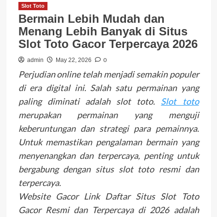
Slot Toto
Bermain Lebih Mudah dan
Menang Lebih Banyak di Situs
Slot Toto Gacor Terpercaya 2026
0
admin
May 22, 2026
Perjudian online telah menjadi semakin populer
di era digital ini. Salah satu permainan yang
paling diminati adalah slot toto.
Slot toto
merupakan permainan yang menguji
keberuntungan dan strategi para pemainnya.
Untuk memastikan pengalaman bermain yang
menyenangkan dan terpercaya, penting untuk
bergabung dengan situs slot toto resmi dan
terpercaya.
Website Gacor Link Daftar Situs Slot Toto
Gacor Resmi dan Terpercaya di 2026 adalah