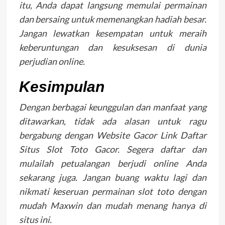
itu, Anda dapat langsung memulai permainan
dan bersaing untuk memenangkan hadiah besar.
Jangan lewatkan kesempatan untuk meraih
keberuntungan dan kesuksesan di dunia
perjudian online.
Kesimpulan
Dengan berbagai keunggulan dan manfaat yang
ditawarkan, tidak ada alasan untuk ragu
bergabung dengan Website Gacor Link Daftar
Situs Slot Toto Gacor. Segera daftar dan
mulailah petualangan berjudi online Anda
sekarang juga. Jangan buang waktu lagi dan
nikmati keseruan permainan slot toto dengan
mudah Maxwin dan mudah menang hanya di
situs ini.