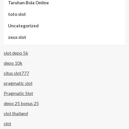
Taruhan Bola Online
toto slot
Uncategorized
zeus slot
slot depo 5k
depo 10k
situs slot777
pragmatic slot
Pragmatic Slot
depo 25 bonus 25
slot thailand
slot