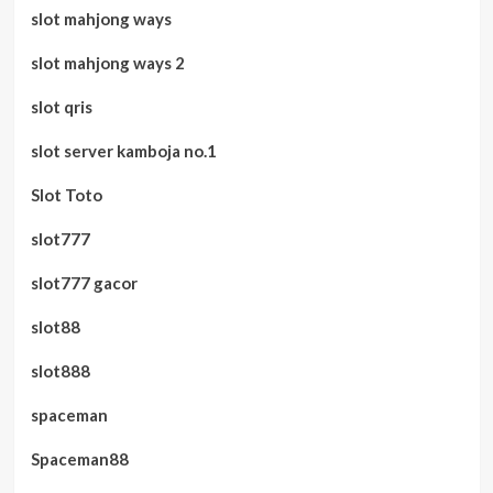
slot mahjong ways
slot mahjong ways 2
slot qris
slot server kamboja no.1
Slot Toto
slot777
slot777 gacor
slot88
slot888
spaceman
Spaceman88