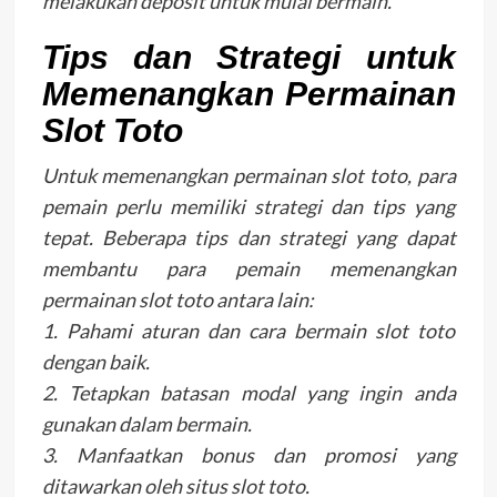
melakukan deposit untuk mulai bermain.
Tips dan Strategi untuk
Memenangkan Permainan
Slot Toto
Untuk memenangkan permainan slot toto, para
pemain perlu memiliki strategi dan tips yang
tepat. Beberapa tips dan strategi yang dapat
membantu para pemain memenangkan
permainan slot toto antara lain:
1. Pahami aturan dan cara bermain slot toto
dengan baik.
2. Tetapkan batasan modal yang ingin anda
gunakan dalam bermain.
3. Manfaatkan bonus dan promosi yang
ditawarkan oleh situs slot toto.