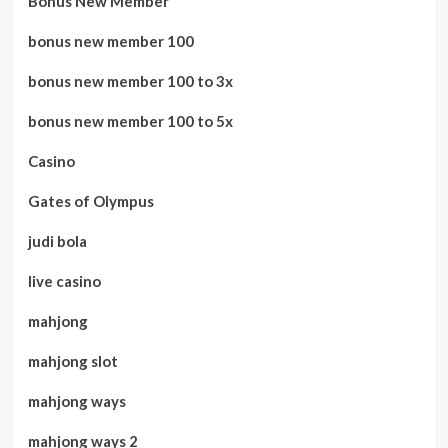
Bonus New Member
bonus new member 100
bonus new member 100 to 3x
bonus new member 100 to 5x
Casino
Gates of Olympus
judi bola
live casino
mahjong
mahjong slot
mahjong ways
mahjong ways 2