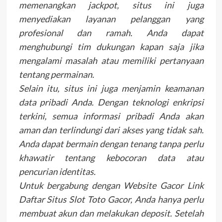
memenangkan jackpot, situs ini juga
menyediakan layanan pelanggan yang
profesional dan ramah. Anda dapat
menghubungi tim dukungan kapan saja jika
mengalami masalah atau memiliki pertanyaan
tentang permainan.
Selain itu, situs ini juga menjamin keamanan
data pribadi Anda. Dengan teknologi enkripsi
terkini, semua informasi pribadi Anda akan
aman dan terlindungi dari akses yang tidak sah.
Anda dapat bermain dengan tenang tanpa perlu
khawatir tentang kebocoran data atau
pencurian identitas.
Untuk bergabung dengan Website Gacor Link
Daftar Situs Slot Toto Gacor, Anda hanya perlu
membuat akun dan melakukan deposit. Setelah