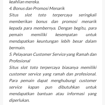
keahlian mereka.
4. Bonus dan Promosi Menarik
Situs slot toto terpercaya seringkali
memberikan bonus dan promosi menarik
kepada para membernya. Dengan begitu, para
pemain memiliki kesempatan untuk
mendapatkan keuntungan lebih besar dalam
bermain.
5. Pelayanan Customer Service yang Ramah dan
Profesional
Situs slot toto terpercaya biasanya memiliki
customer service yang ramah dan profesional.
Para pemain dapat menghubungi customer
service kapan pun dibutuhkan untuk
mendapatkan bantuan atau informasi yang
diperlukan.