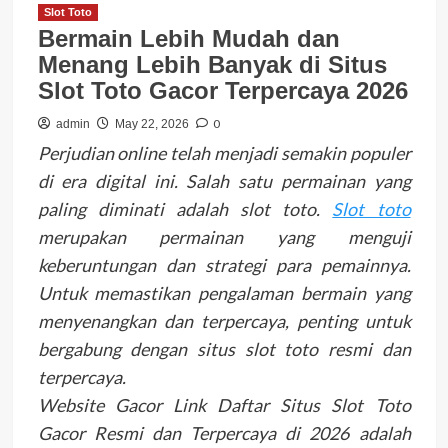
Slot Toto
Bermain Lebih Mudah dan
Menang Lebih Banyak di Situs
Slot Toto Gacor Terpercaya 2026
0
admin
May 22, 2026
Perjudian online telah menjadi semakin populer
di era digital ini. Salah satu permainan yang
paling diminati adalah slot toto.
Slot toto
merupakan permainan yang menguji
keberuntungan dan strategi para pemainnya.
Untuk memastikan pengalaman bermain yang
menyenangkan dan terpercaya, penting untuk
bergabung dengan situs slot toto resmi dan
terpercaya.
Website Gacor Link Daftar Situs Slot Toto
Gacor Resmi dan Terpercaya di 2026 adalah