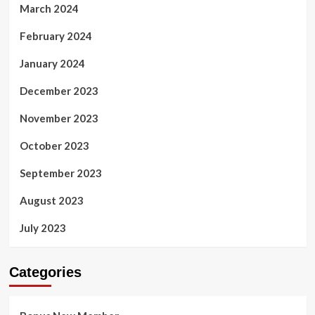
March 2024
February 2024
January 2024
December 2023
November 2023
October 2023
September 2023
August 2023
July 2023
Categories