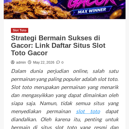
Slot Toto
Strategi Bermain Sukses di
Gacor: Link Daftar Situs Slot
Toto Gacor
0
admin
May 22, 2026
Dalam dunia perjudian online, salah satu
permainan yang paling populer adalah slot toto.
Slot toto merupakan permainan yang menarik
dan mengasyikkan yang dapat dimainkan oleh
siapa saja. Namun, tidak semua situs yang
menyediakan permainan
slot toto
dapat
diandalkan. Oleh karena itu, penting untuk
bermain di situs slot toto yang resmi dan