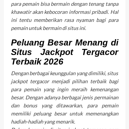
para pemain bisa bermain dengan tenang tanpa
khawatir akan kebocoran informasi pribadi. Hal
ini tentu memberikan rasa nyaman bagi para
pemain untuk bermain di situs ini.
Peluang Besar Menang di
Situs Jackpot Tergacor
Terbaik 2026
Dengan berbagai keunggulan yang dimiliki, situs
jackpot tergacor menjadi pilihan terbaik bagi
para pemain yang ingin meraih kemenangan
besar. Dengan adanya berbagai jenis permainan
dan bonus yang ditawarkan, para pemain
memiliki peluang besar untuk memenangkan
hadiah-hadiah yang menarik.