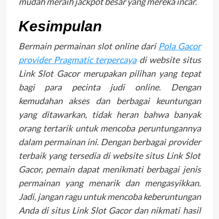
mudah meraih jackpot besar yang mereka incar.
Kesimpulan
Bermain permainan slot online dari
Pola Gacor
provider Pragmatic terpercaya
di website situs
Link Slot Gacor merupakan pilihan yang tepat
bagi para pecinta judi online. Dengan
kemudahan akses dan berbagai keuntungan
yang ditawarkan, tidak heran bahwa banyak
orang tertarik untuk mencoba peruntungannya
dalam permainan ini. Dengan berbagai provider
terbaik yang tersedia di website situs Link Slot
Gacor, pemain dapat menikmati berbagai jenis
permainan yang menarik dan mengasyikkan.
Jadi, jangan ragu untuk mencoba keberuntungan
Anda di situs Link Slot Gacor dan nikmati hasil