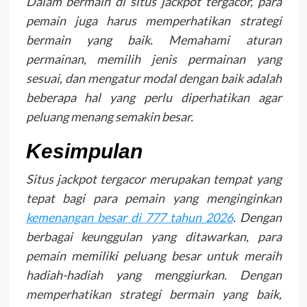
Dalam bermain di situs jackpot tergacor, para
pemain juga harus memperhatikan strategi
bermain yang baik. Memahami aturan
permainan, memilih jenis permainan yang
sesuai, dan mengatur modal dengan baik adalah
beberapa hal yang perlu diperhatikan agar
peluang menang semakin besar.
Kesimpulan
Situs jackpot tergacor merupakan tempat yang
tepat bagi para pemain yang menginginkan
kemenangan besar di 777 tahun 2026
. Dengan
berbagai keunggulan yang ditawarkan, para
pemain memiliki peluang besar untuk meraih
hadiah-hadiah yang menggiurkan. Dengan
memperhatikan strategi bermain yang baik,