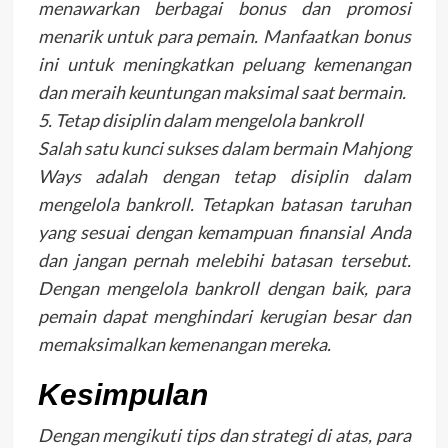
menawarkan berbagai bonus dan promosi
menarik untuk para pemain. Manfaatkan bonus
ini untuk meningkatkan peluang kemenangan
dan meraih keuntungan maksimal saat bermain.
5. Tetap disiplin dalam mengelola bankroll
Salah satu kunci sukses dalam bermain Mahjong
Ways adalah dengan tetap disiplin dalam
mengelola bankroll. Tetapkan batasan taruhan
yang sesuai dengan kemampuan finansial Anda
dan jangan pernah melebihi batasan tersebut.
Dengan mengelola bankroll dengan baik, para
pemain dapat menghindari kerugian besar dan
memaksimalkan kemenangan mereka.
Kesimpulan
Dengan mengikuti tips dan strategi di atas, para