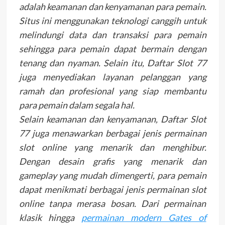
adalah keamanan dan kenyamanan para pemain.
Situs ini menggunakan teknologi canggih untuk
melindungi data dan transaksi para pemain
sehingga para pemain dapat bermain dengan
tenang dan nyaman. Selain itu, Daftar Slot 77
juga menyediakan layanan pelanggan yang
ramah dan profesional yang siap membantu
para pemain dalam segala hal.
Selain keamanan dan kenyamanan, Daftar Slot
77 juga menawarkan berbagai jenis permainan
slot online yang menarik dan menghibur.
Dengan desain grafis yang menarik dan
gameplay yang mudah dimengerti, para pemain
dapat menikmati berbagai jenis permainan slot
online tanpa merasa bosan. Dari permainan
klasik hingga
permainan modern Gates of