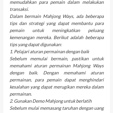
memudahkan para pemain dalam melakukan
transaksi.
Dalam bermain Mahjong Ways, ada beberapa
tips dan strategi yang dapat membantu para
pemain untuk meningkatkan peluang
kemenangan mereka. Berikut adalah beberapa
tips yang dapat digunakan:
1. Pelajari aturan permainan dengan baik
Sebelum memulai bermain, pastikan untuk
memahami aturan permainan Mahjong Ways
dengan baik. Dengan memahami aturan
permainan, para pemain dapat menghindari
kesalahan yang dapat merugikan mereka dalam
permainan.
2. Gunakan Demo Mahjong untuk berlatih
Sebelum mulai memasang taruhan dengan uang