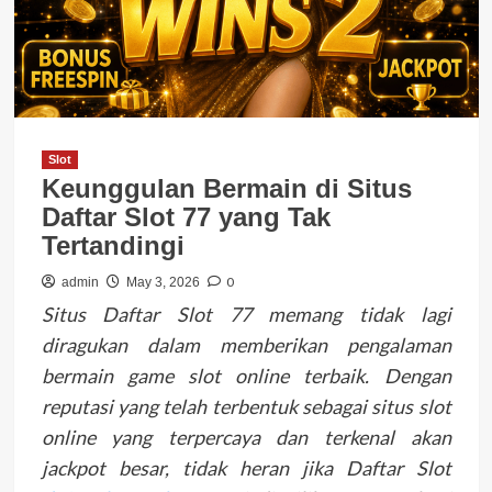
Slot
Keunggulan Bermain di Situs
Daftar Slot 77 yang Tak
Tertandingi
0
admin
May 3, 2026
Situs Daftar Slot 77 memang tidak lagi
diragukan dalam memberikan pengalaman
bermain game slot online terbaik. Dengan
reputasi yang telah terbentuk sebagai situs slot
online yang terpercaya dan terkenal akan
jackpot besar, tidak heran jika Daftar Slot