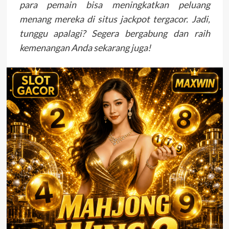
para pemain bisa meningkatkan peluang
menang mereka di situs jackpot tergacor. Jadi,
tunggu apalagi? Segera bergabung dan raih
kemenangan Anda sekarang juga!