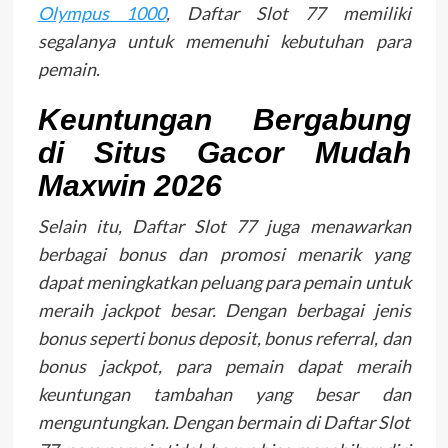
Olympus 1000
, Daftar Slot 77 memiliki
segalanya untuk memenuhi kebutuhan para
pemain.
Keuntungan Bergabung
di Situs Gacor Mudah
Maxwin 2026
Selain itu, Daftar Slot 77 juga menawarkan
berbagai bonus dan promosi menarik yang
dapat meningkatkan peluang para pemain untuk
meraih jackpot besar. Dengan berbagai jenis
bonus seperti bonus deposit, bonus referral, dan
bonus jackpot, para pemain dapat meraih
keuntungan tambahan yang besar dan
menguntungkan. Dengan bermain di Daftar Slot