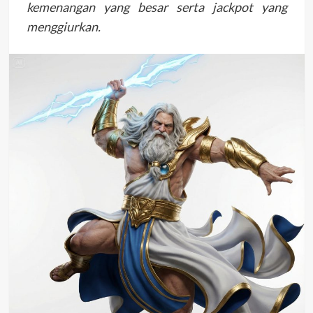
kemenangan yang besar serta jackpot yang
menggiurkan.