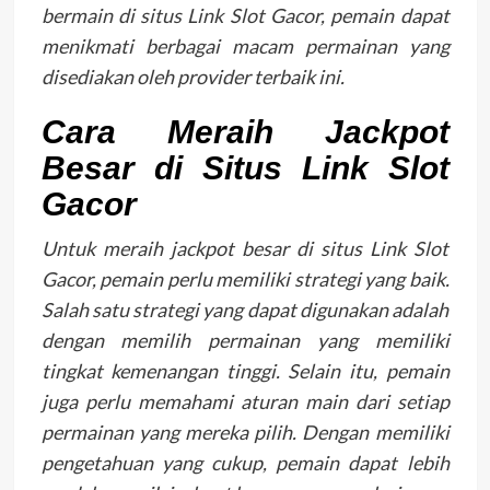
bermain di situs Link Slot Gacor, pemain dapat
menikmati berbagai macam permainan yang
disediakan oleh provider terbaik ini.
Cara Meraih Jackpot
Besar di Situs Link Slot
Gacor
Untuk meraih jackpot besar di situs Link Slot
Gacor, pemain perlu memiliki strategi yang baik.
Salah satu strategi yang dapat digunakan adalah
dengan memilih permainan yang memiliki
tingkat kemenangan tinggi. Selain itu, pemain
juga perlu memahami aturan main dari setiap
permainan yang mereka pilih. Dengan memiliki
pengetahuan yang cukup, pemain dapat lebih