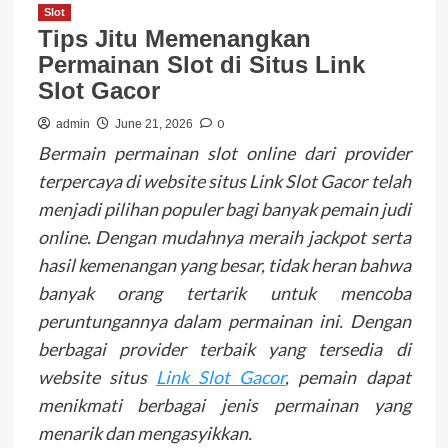
Slot
Tips Jitu Memenangkan
Permainan Slot di Situs Link
Slot Gacor
0
admin
June 21, 2026
Bermain permainan slot online dari provider
terpercaya di website situs Link Slot Gacor telah
menjadi pilihan populer bagi banyak pemain judi
online. Dengan mudahnya meraih jackpot serta
hasil kemenangan yang besar, tidak heran bahwa
banyak orang tertarik untuk mencoba
peruntungannya dalam permainan ini. Dengan
berbagai provider terbaik yang tersedia di
website situs
Link Slot Gacor
, pemain dapat
menikmati berbagai jenis permainan yang
menarik dan mengasyikkan.