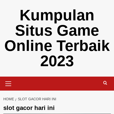
Skip
Kumpulan
to
content
Situs Game
Online Terbaik
2023
Primary
Menu
HOME
SLOT GACOR HARI INI
slot gacor hari ini